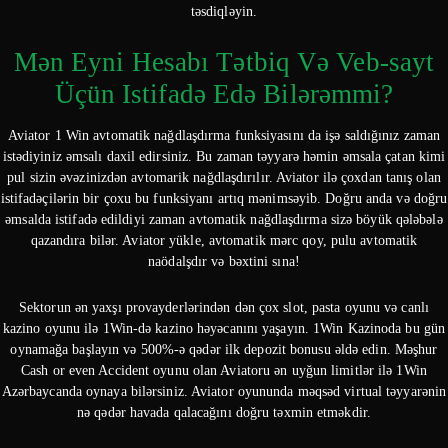
təsdiqləyin.
Mən Eyni Hesabı Tətbiq Və Veb-sayt
Üçün Istifadə Edə Bilərəmmi?
Aviator 1 Win avtomatik nağdlaşdırma funksiyasını da işə saldığınız zaman
istədiyiniz əmsalı daxil edirsiniz. Bu zaman təyyarə həmin əmsala çatan kimi
pul sizin əvəzinizdən avtomarik nağdlaşdırılır. Aviator ilə çoxdan tanış olan
istifadəçilərin bir çoxu bu funksiyanı artıq mənimsəyib. Doğru anda və doğru
əmsalda istifadə edildiyi zaman avtomatik nağdlaşdırma sizə böyük qələbələ
qazandıra bilər. Aviator yükle, avtomatik mərc qoy, pulu avtomatik
naödalşdır və bəxtini sına!
Sektorun ən yaxşı provayderlərindən dən çox slot, pasta oyunu və canlı
kazino oyunu ilə 1Win-də kazino həyəcanını yaşayın. 1Win Kazinoda bu gün
oynamağa başlayın və 500%-ə qədər ilk depozit bonusu əldə edin. Məşhur
Cash or even Accident oyunu olan Aviatoru ən uyğun limitlər ilə 1Win
Azərbaycanda oynaya bilərsiniz. Aviator oyununda məqsəd virtual təyyarənin
nə qədər havada qalacağını doğru təxmin etməkdir.