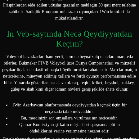
Frispinlərdən əldə edilən uduşlar qazanılan məbləğin 50 qatı mərc tələbinə
sahibdir. Sadiqlik Proqramı müntəzəm oyunçuları 1Win koinləri ilə
mükafatlandırır.
In Veb-saytında Necə Qeydiyyatdan
Keçim?
Voleybol həvəskarları həm yerli, həm də beynəlxalq matçlara mərc edə
bilərlər. Bukmeker FIVB Voleybol üzrə Dünya Çempionatları və müxtəlif
peşəkar liqalar da daxil olmaqla böyük turnirləri əhatə edir. Mərclər matçın
nəticələrinə, müəyyən edilmiş xallara və fərdi oyunçu performansına edilə
bilər. Yuxarıda göstərilənlərə əlavə olaraq, reqbi, kriket, beysbol, xokkey,
güləş və skab kimi digər idman növləri geniş şəkildə əhatə olunur.
1Win Azerbaycan platformasında qeydiyyatdan keçmək üçün bir
neçə sadə tələb mövcuddur.
Bu, mərcinizin son əmsallara vurulmasının nəticəsidir.
Qumar Komissiyası şirkətin müştəriləri qarşısında bütün
öhdəliklərini yerinə yetirməsinə nəzarət edir.