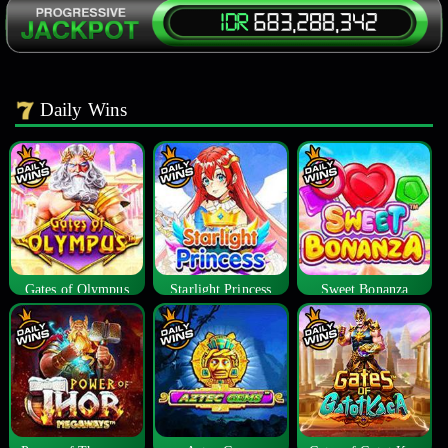
Daily Wins
Gates of Olympus
Starlight Princess
Sweet Bonanza