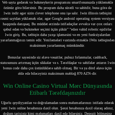
Veb sayta gedərək və bukmeykerin proqramını smartfonunuzda yükləməklə
özünüz görə bilərsiniz. Bu proqram daha sürətli və sabitdir, buna görə də
1win indir əgər sizin clever telephone onu işə salır. 1win illinois tətbiqini
rəsmi saytdan yükləmək olar, əgər Google android operating system versiyası
haqqında danışsaq. Bu müddət ərzində istifadəçilər əvvəlcə var-yox onları
qəbul edən və bukmeker seçimi üçün şükür” “edən vahid robotic eşidirlər
1win giriş. Bu, tətbiqin daha yaxşı işləməsini və en yeni funksiyalardan
yararlanmağınızı təmin edir. Yeniləmələri vaxtında etməklə 1Win tətbiqindən
maksimum yararlanmaq mümkündür.
Bonuslar sayəsində siz əlavə vəsaitlər, pulsuz fırlanmalar, cashback,
statusunuzu artırmaq üçün sikkələr və s. Tərəfdaşlar və səhifələr axtarın 1win
bonus code daha çox üstünlüklərə sahib olmaq. Bir və ya dörd əlavə üçün
əldə edə biləcəyiniz maksimum məbləğ 870 AZN-dir.
Win Online Casino Virtual Mərc Dünyasında
Etibarlı Tərəfdaşınızdır
Uğurlu qeydiyyatdan və doğrulamadan sonra məlumatlarınızı istifadə edərək
yeni 1win online hesabınıza daxil olun. Şəxsi hesabınıza daxil olaraq adınız,
doğum tarixiniz kimi məlumatları daxil edə bilərsiniz. Depozit bölməsinə