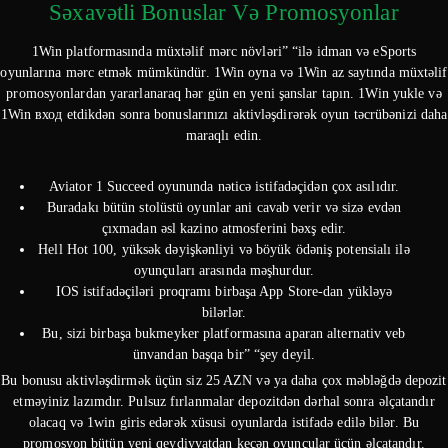
Səxavətli Bonuslar Və Promosyonlar
1Win platformasında müxtəlif mərc növləri” “ilə idman və eSports
oyunlarına mərc etmək mümkündür. 1Win oyna və 1Win az saytında müxtəlif
promosyonlardan yararlanaraq hər gün en yeni şanslar tapın. 1Win yukle və
1Win вход etdikdən sonra bonuslarınızı aktivləşdirərək oyun təcrübənizi daha
maraqlı edin.
Aviator 1 Succeed oyununda nəticə istifadəçidən çox asılıdır.
Buradakı bütün stolüstü oyunlar ani cavab verir və sizə evdən
çıxmadan əsl kazino atmosferini bəxş edir.
Hell Hot 100, yüksək dəyişkənliyi və böyük ödəniş potensialı ilə
oyunçuları arasında məşhurdur.
IOS istifadəçiləri proqramı birbaşa App Store-dan yükləyə
bilərlər.
Bu, sizi birbaşa bukmeyker platformasına aparan alternativ veb
ünvandan başqa bir” “şey deyil.
Bu bonusu aktivləşdirmək üçün siz 25 AZN və ya daha çox məbləğdə depozit
etməyiniz lazımdır. Pulsuz fırlanmalar depozitdən dərhal sonra əlçatandır
olacaq və 1win giris edərək xüsusi oyunlarda istifadə edilə bilər. Bu
promosyon bütün yeni qeydiyyatdan keçən oyunçular üçün əlçatandır.