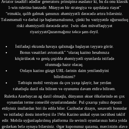
Aviator təsadüfi ədədlər generatoru prinsipinə əsaslanır ki, bu da onu klassik
1-win ruletinə bənzədir. Müəyyən bir strategiya və qaydalara riayət”
“etməklə, qalib gəlmək şansınızı əhəmiyyətli dərəcədə artıra bilərsiniz.
Tələsməməli və dərhal işə başlamamalısınız, çünki bu vəziyyətdə uğursuzluq
riski əhəmiyyətli dərəcədə artır. 1win -dən müvəffəqiyyət
riyaziyyatıQazanmağınız təkcə şans deyil.
İstifadəçi ekranda havaya qalxmağa başlayan təyyarə görür.
Bonus vəsaitləri avtomatik” “olaraq kazino hesabınıza
köçürüləcək və geniş çeşiddə əhəmiyyətli oyunlarda istifadə
olunmağa hazır olacaq.
Onlayn kazino güzgü URL-lərinin daim yeniləndiyini
bilirdinizmi?
Tətbiqin mobil versiyası da çox yaxşı işləyir, hər yerdən
rahatlıqla daxil ola bilirəm və oyunumu davam etdirə bilirəm.
Ruletka Azərbaycan ag daxil olmaqla, dünyanın əksər ölkələrində ən çox
oynanılan terme conseillé oyunlarındandır. Pul çıxarışı yalnız depozit
etdiyiniz üsullardan biri ilə edilə bilər. Cazibədar dizayn, səxavətli bonuslar
və istifadəçi dostu interfeysi ilə 1Win Kazino unikal oyun təcrübəsi təklif
edir. Mobilə uyğunlaşdırılmış platforma ilə sevimli oyunlarınızı hətta yolda
gedərkən belə oynaya bilərsiniz. Əgər kuponunuz qazansa, mərcinizin əlavə