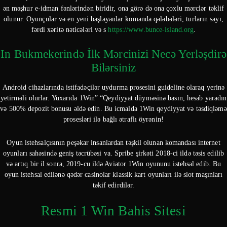
ən məşhur e-idman fənlərindən biridir, ona görə də ona çoxlu mərclər təklif
olunur. Oyunçular və en yeni başlayanlar komanda qələbələri, turların sayı,
fərdi xəritə nəticələri və s
https://www.bunce-island.org
.
In Bukmekerində İlk Mərcinizi Necə Yerləşdirə
Bilərsiniz
Android cihazlarında istifadəçilər uydurma prosesini guideline olaraq yerinə
yetirməli olurlar. Yuxarıda 1Win” “Qeydiyyat düyməsinə basın, hesab yaradın
və 500% depozit bonusu əldə edin. Bu icmalda 1Win qeydiyyat və təsdiqləmə
prosesləri ilə bağlı ətraflı öyrənin!
Oyun istehsalçısının peşəkar insanlardan təşkil olunan komandası internet
oyunları sahəsində geniş təcrübəsi va. Spribe şirkəti 2018-ci ildə təsis edilib
və artıq bir il sonra, 2019-cu ildə Aviator 1Win oyununu istehsal edib. Bu
oyun istehsal edilənə qədər casinolar klassik kart oyunları ilə slot maşınları
təkif edirdilər.
Resmi 1 Win Bahis Sitesi