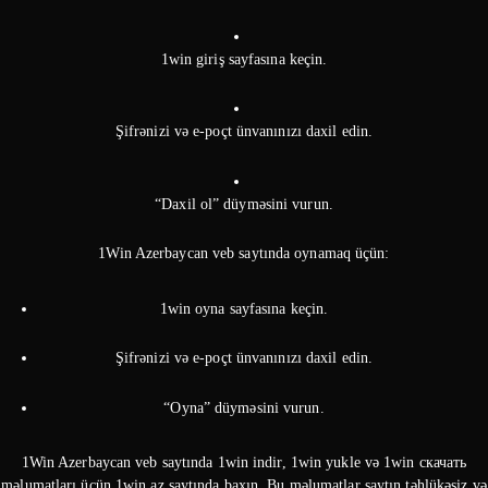
1win giriş sayfasına keçin.
Şifrənizi və e-poçt ünvanınızı daxil edin.
“Daxil ol” düyməsini vurun.
1Win Azerbaycan veb saytında oynamaq üçün:
1win oyna sayfasına keçin.
Şifrənizi və e-poçt ünvanınızı daxil edin.
“Oyna” düyməsini vurun.
1Win Azerbaycan veb saytında 1win indir, 1win yukle və 1win скачать
məlumatları üçün 1win.az saytında baxın. Bu məlumatlar saytın təhlükəsiz və