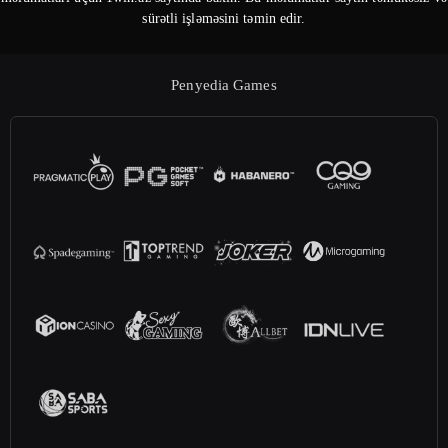
sürətli işləməsini təmin edir.
Penyedia Games