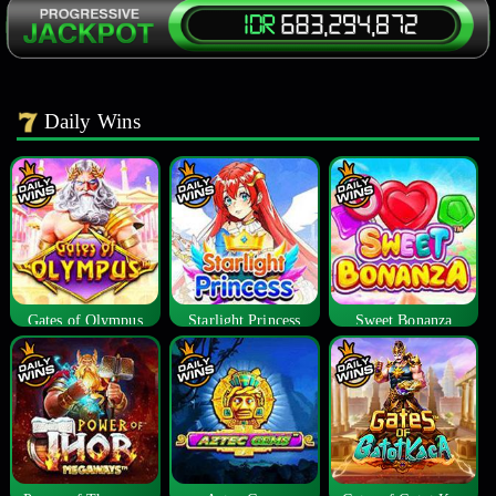
Daily Wins
Gates of Olympus
Starlight Princess
Sweet Bonanza