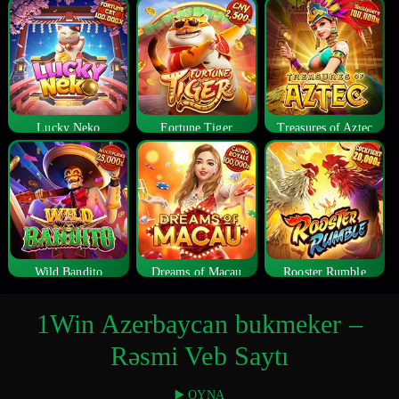
Lucky Neko
Fortune Tiger
Treasures of Aztec
Wild Bandito
Dreams of Macau
Rooster Rumble
1Win Azerbaycan bukmeker –
Rəsmi Veb Saytı
▶️ OYNA