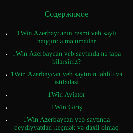
Содержимое
1Win Azerbaycanın rəsmi veb saytı
haqqında məlumatlar
1Win Azerbaycan veb saytında nə tapa
bilərsiniz?
1Win Azerbaycan veb saytının təhlili və
istifadəsi
1Win Aviator
1Win Giriş
1Win Azerbaycan veb saytında
qeydiyyatdan keçmək və daxil olmaq