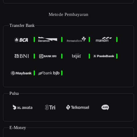
Metode Pembayaran
Transfer Bank
Pulsa
E-Money