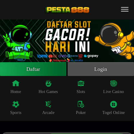
Beranda
Slot Online
Live Casino
Sportsbook
Arcade
Togel Online
Daftar
Login
Poker
Whatsapp
Home
Hot Games
Slots
Live Casino
Telegram
Sports
Arcade
Poker
Togel Online
Livechat