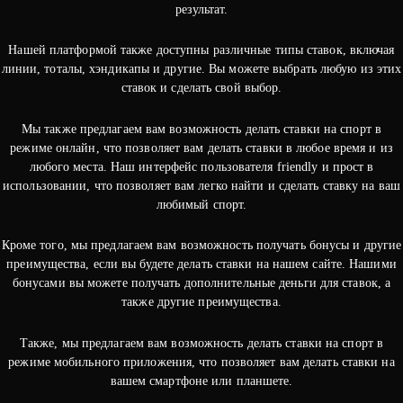
результат.
Нашей платформой также доступны различные типы ставок, включая
линии, тоталы, хэндикапы и другие. Вы можете выбрать любую из этих
ставок и сделать свой выбор.
Мы также предлагаем вам возможность делать ставки на спорт в
режиме онлайн, что позволяет вам делать ставки в любое время и из
любого места. Наш интерфейс пользователя friendly и прост в
использовании, что позволяет вам легко найти и сделать ставку на ваш
любимый спорт.
Кроме того, мы предлагаем вам возможность получать бонусы и другие
преимущества, если вы будете делать ставки на нашем сайте. Нашими
бонусами вы можете получать дополнительные деньги для ставок, а
также другие преимущества.
Также, мы предлагаем вам возможность делать ставки на спорт в
режиме мобильного приложения, что позволяет вам делать ставки на
вашем смартфоне или планшете.