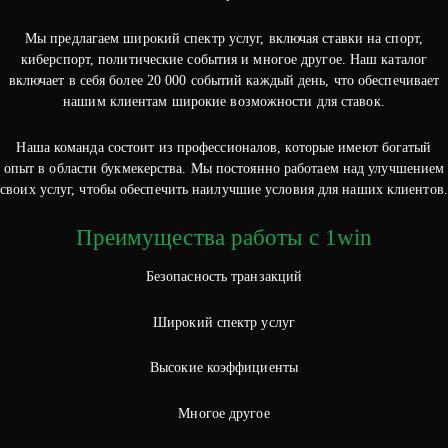
Мы предлагаем широкий спектр услуг, включая ставки на спорт,
киберспорт, политические события и многое другое. Наш каталог
включает в себя более 20 000 событий каждый день, что обеспечивает
нашим клиентам широкие возможности для ставок.
Наша команда состоит из профессионалов, которые имеют богатый
опыт в области букмекерства. Мы постоянно работаем над улучшением
своих услуг, чтобы обеспечить наилучшие условия для наших клиентов.
Преимущества работы с 1win
Безопасность транзакций
Широкий спектр услуг
Высокие коэффициенты
Многое другое