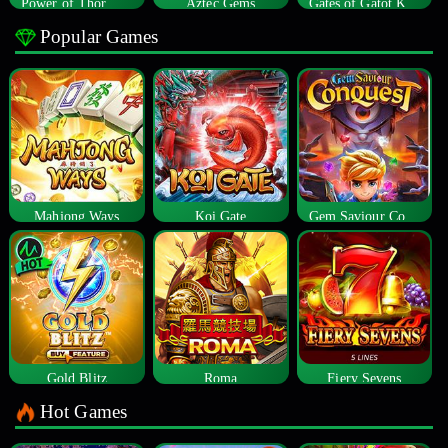
Power of Thor Megaways
Aztec Gems
Gates of Gatot Kaca
Popular Games
Mahjong Ways
Koi Gate
Gem Saviour Conquest
Gold Blitz
Roma
Fiery Sevens
Hot Games