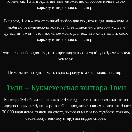
клиентов, 1win предлагает вам множество способов начать свою
карьеру в мире ставок на спорт.
В целом, 1win – это отличный выбор для тех, кто ищет надежную и
удобную букмекерскую контору. С ее широким спектром услуг и
функций, 1win – это идеальное место для тех, кто хочет начать свою
карьеру в мире ставок на спорт.
1win – это выбор для тех, кто ищет надежную и удобную букмекерскую
контору.
Никогда не поздно начать свою карьеру в мире ставок на спорт.
1win – Букмекерская контора 1вин
Контора 1win была основана в 2018 году и с тех пор стала одним из
лидеров на рынке букмекерства. Она предлагает своим клиентам более
20 000 вариантов ставок на спорт, включая матчи по футболу, хоккею,
баскетболу, теннису и другим видам спорта.