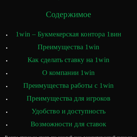
Содержимое
1win – Букмекерская контора 1вин
Преимущества 1win
Как сделать ставку на 1win
О компании 1win
Преимущества работы с 1win
Преимущества для игроков
Удобство и доступность
Возможности для ставок