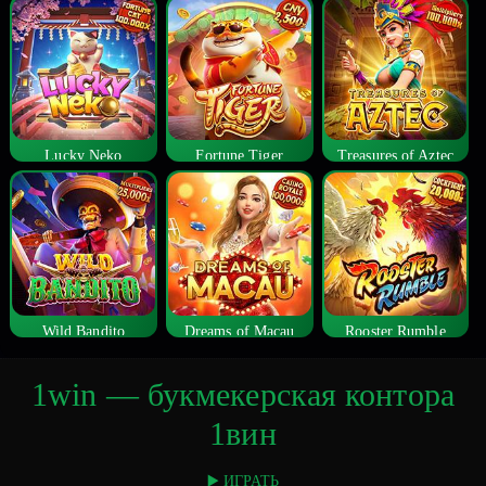
Lucky Neko
Fortune Tiger
Treasures of Aztec
Wild Bandito
Dreams of Macau
Rooster Rumble
1win — букмекерская контора
1вин
▶️ ИГРАТЬ