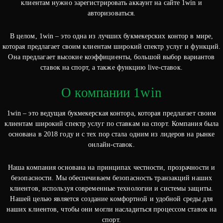
клиентам нужно зарегистрировать аккаунт на сайте 1win и
авторизоваться.
В целом, 1win – это одна из лучших букмекерских контор в мире,
которая предлагает своим клиентам широкий спектр услуг и функций.
Она предлагает высокие коэффициенты, большой выбор вариантов
ставок на спорт, а также функцию live-ставок.
О компании 1win
1win – это ведущая букмекерская контора, которая предлагает своим
клиентам широкий спектр услуг по ставкам на спорт. Компания была
основана в 2018 году и с тех пор стала одним из лидеров на рынке
онлайн-ставок.
Наша компания основана на принципах честности, прозрачности и
безопасности. Мы обеспечиваем безопасность транзакций наших
клиентов, используя современные технологии и системы защиты.
Нашей целью является создание комфортной и удобной среды для
наших клиентов, чтобы они могли насладиться процессом ставок на
спорт.