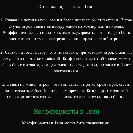
Основные виды ставок в 1вин:
1. Ставка на исход матча – это наиболее популярный тип ставки. В этом
случае игрок ставит на победу одной из команд или на ничью.
Коэффициент для этой ставки может варьироваться от 1.50 до 5.00, в
зависимости от уровня соревнования и предпочтений игрока.
2. Ставка на тотализатор – это тип ставки, при котором игрок ставит на
результаты нескольких событий. Коэффициент для этой ставки может
быть более высоким, чем для ставки на исход матча, но также и более
рискованным.
3. Ставка на живой игрок – это тип ставки, при котором игрок ставит
на результаты событий в реальном времени. Коэффициент для этой
ставки может изменяться в зависимости от результатов событий.
Коэффициенты в 1вин
Коэффициенты в 1вин могут быть следующими: