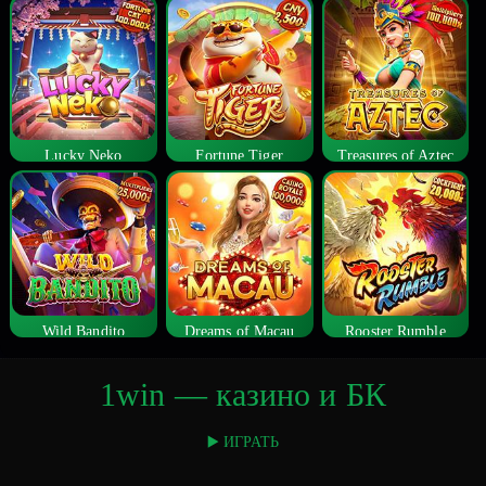
Lucky Neko
Fortune Tiger
Treasures of Aztec
Wild Bandito
Dreams of Macau
Rooster Rumble
1win — казино и БК
▶️ ИГРАТЬ