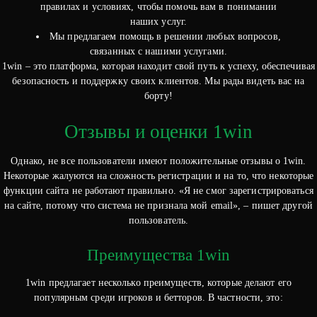
правилах и условиях, чтобы помочь вам в понимании
наших услуг.
Мы предлагаем помощь в решении любых вопросов,
связанных с нашими услугами.
1win – это платформа, которая находит свой путь к успеху, обеспечивая
безопасность и поддержку своих клиентов. Мы рады видеть вас на
борту!
Отзывы и оценки 1win
Однако, не все пользователи имеют положительные отзывы о 1win.
Некоторые жалуются на сложность регистрации и на то, что некоторые
функции сайта не работают правильно. «Я не смог зарегистрироваться
на сайте, потому что система не признала мой email», – пишет другой
пользователь.
Преимущества 1win
1win предлагает несколько преимуществ, которые делают его
популярным среди игроков и бетторов. В частности, это: