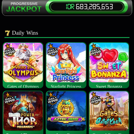
Daily Wins
Gates of Olympus
Starlight Princess
Sweet Bonanza