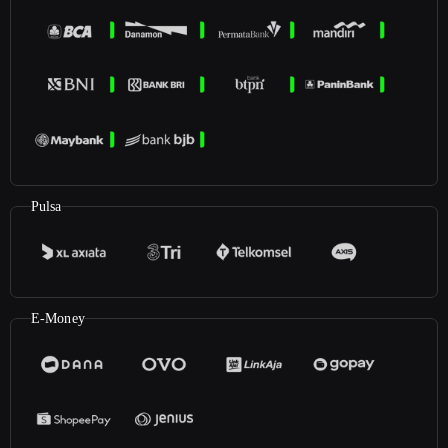
Pulsa
E-Money