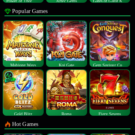
Power of Thor Megaways
Aztec Gems
Gates of Gatot Kaca
Popular Games
Mahjong Ways
Koi Gate
Gem Saviour Conquest
Gold Blitz
Roma
Fiery Sevens
Hot Games