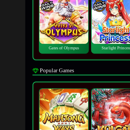
Gates of Olympus
Starlight Princes
Popular Games