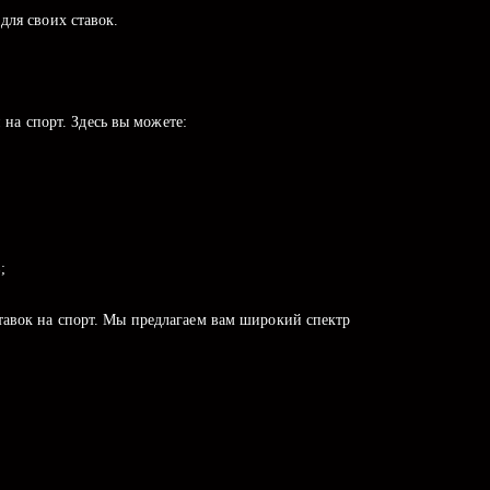
для своих ставок.
на спорт. Здесь вы можете:
;
тавок на спорт. Мы предлагаем вам широкий спектр