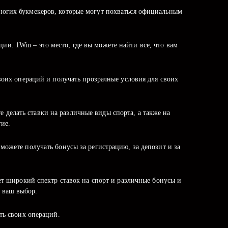
ногих букмекеров, которые могут похваться официальным
ии. 1Win – это место, где вы можете найти все, что вам
воих операций и получать прозрачные условия для своих
е делать ставки на различные виды спорта, а также на
гие.
можете получать бонусы за регистрацию, за депозит и за
ет широкий спектр ставок на спорт и различные бонусы и
о ваш выбор.
ть своих операций.