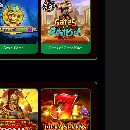
Aztec Gems
Gates of Gatot Kaca