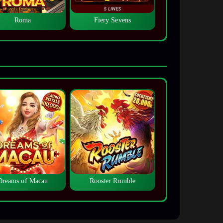
Roma
Fiery Sevens
Dreams of Macau
Rooster Rumble