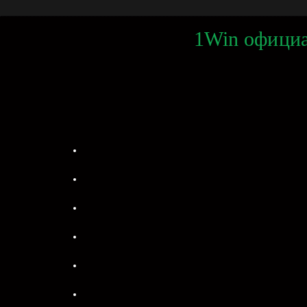
1Win официа