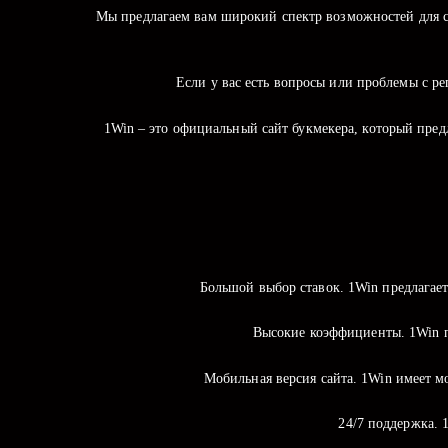
Мы предлагаем вам широкий спектр возможностей для ст
Если у вас есть вопросы или проблемы с р
1Win – это официальный сайт букмекера, который пред
Большой выбор ставок. 1Win предлагает 
Высокие коэффициенты. 1Win п
Мобильная версия сайта. 1Win имеет мо
24/7 поддержка. 