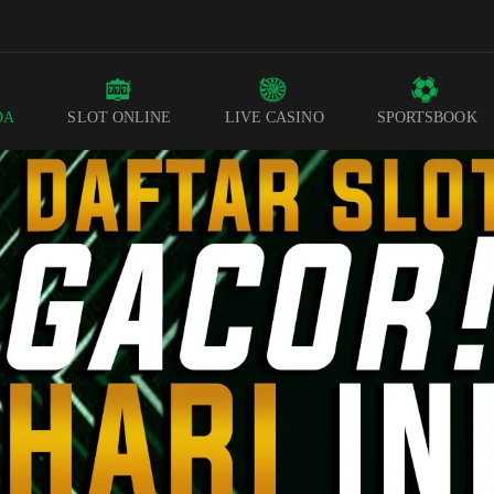
DA
SLOT ONLINE
LIVE CASINO
SPORTSBOOK