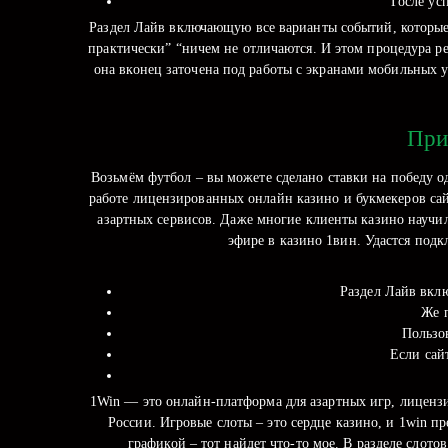
Госле ус
Раздел Лайв включающую все варианты событий, которые 
практически” “ничем не отличаются. И этом процедура р
она вконец заточена под работы с экранами мобильных 
При
Возьмём футбол – вы можете сделано ставки на победу од
работе лицензированных онлайн казино и букмекеров са
азартных сервисов. Даже многие клиенты казино научил
эфире в казино 1вин. Удастся подк
Раздел Лайв вкл
Же п
Пользо
Если сай
1Win — это онлайн-платформа для азартных игр, лиценз
России. Игровые слоты – это сердце казино, и 1win п
графикой – тот найдет что-то мое. В разделе сло