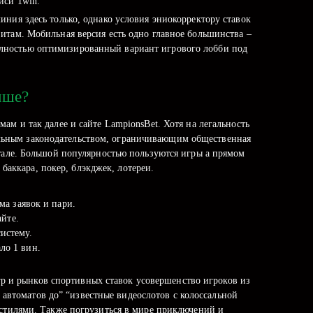
иси 1win.
ния здесь только, однако условия эниокорректору ставок
итам. Мобильная версия есть одно главное большинства –
полностью оптимизированный вариант игрового лобби под
чше?
ам и так далее и сайте LampionsBet. Хотя на легальность
ельным законодательством, ограничивающим общественная
ртале. Большой популярностью пользуются игры а прямом
баккара, покер, блэкджек, лотереи.
а заявок и пари.
айте.
истему.
ло 1 вин.
р и рынков спортивных ставок усовершенство игроков из
 автоматов до” “известные видеослотов с колоссальной
 стилями. Также погрузиться в мире приключений и