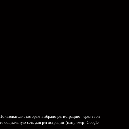
Пользователи, которые выбрано регистрацию через твои
е социальную сеть для регистрации (например, Google