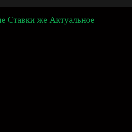
е Ставки же Актуальное