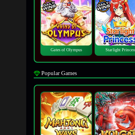
Gates of Olympus
Starlight Princes
Popular Games