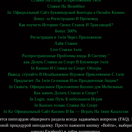
Ставки На Спорт В Приложении 1win
Ставки На Волейбол
In: Официальный Сайт Букмекерской Конторы а Онлайн Казино
Бонус за Регистрацию И Промокод
Как изучить Историю Своих Ставок И Транзакций?
Бонус 500%
Регистрация и 1win Через Приложение
Лайв Ставки
Live Ставки 1win
Распространенные Проблемы входа В Систему:”
как Делать Ставки на Спорт В Букмекере 1win
In Казино И Ставки на Спорт: Обзоры
Вывод: ступайте В Незабываемое Игровое Приключение С 1win
Предлагает Ли 1win Сезонные Или Праздничные Акции?
In Скачать: Официальное Приложение Казино для Мобильных
Как начать Делать Ставки в Спорт?
In Login: ваш Путь К небольшим Играм
In Казино только Ставки На Спорт
In Kz Официальный Сайт Казино И Бк — Играть На 1вин Казахстан
ается пиппардом обширного раздела всегда задаваемых вопросов (FAQ). 
енной процедурой неподалеку. Просто нажмите кнопку «Войти», выберит
одноиз Facebook) и дайте разрешение.