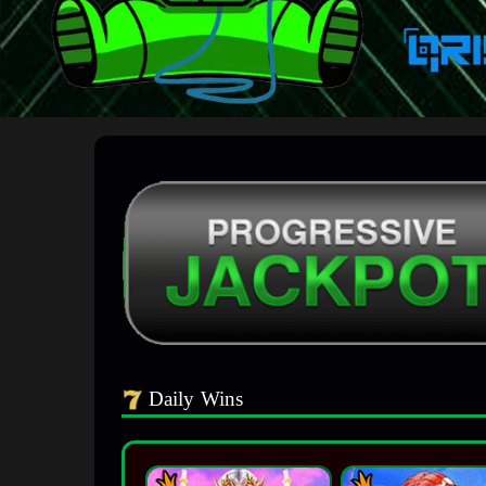
Daily Wins