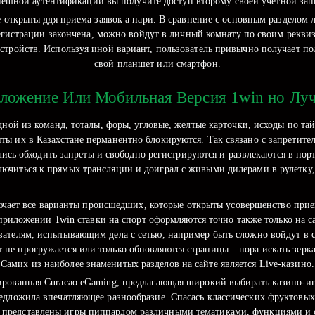
пешной аутентификации вы получите доступ второму своей учетной зап
открыты ддя приема заявок а пари. В сравнение с основным разделом ли
егистрации закончена, можно войдут в личный комнату по своим реквиз
устройств. Используя иной вариант, пользователь привычно получает 
свой планшет или смартфон.
ложение Или Мобильная Версия 1win но Лу
ной из команд, тоталы, форы, угловые, желтые карточки, исходы по тайм
йты их в Казахстане перманентно блокируются. Так связано с запретит
ись обходить запреты и свободно регистрируются и развлекаются в по
лючиться к прямых трансляции и доиграл с живыми дилерами в рулетку, 
ючает все варианты происшедших, которые открыты усовершенство прием
риложении 1win ставки на спорт оформляются точно также только на с
вателям, испытывающим дела с сетью, например быть сложно войдут в с
т не прогружается или только обновляются страницы – пора искать зерка
Самих из наиболее знаменитых разделов на сайте является Live-казино.
ированная Curacao eGaming, предлагающая широкий выбирать казино-иг
редложила впечатляющее разнообразие. Спасась классических фруктовых
тов представлены игры пиппардом различными тематиками, функциями и