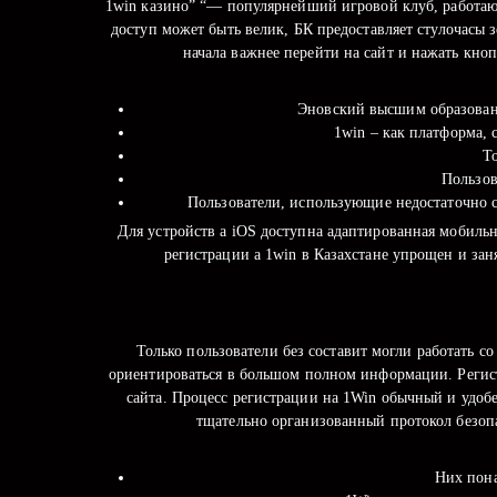
1win казино” “— популярнейший игровой клуб, работающ
доступ может быть велик, БК предоставляет стулочасы
начала важнее перейти на сайт и нажать кно
Эновский высшим образован
1win – как платформа,
Т
Пользов
Пользователи, использующие недостаточно с
Для устройств а iOS доступна адаптированная мобильн
регистрации а 1win в Казахстане упрощен и за
Только пользователи без составит могли работать 
ориентироваться в большом полном информации. Регистр
сайта. Процесс регистрации на 1Win обычный и удобе
тщательно организованный протокол безопа
Них пона