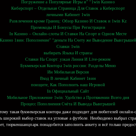
Погружение а Популярные Игры и” “1win Казино
Киберспорт – Отдельная Страница Для Ставок а Киберспорт
личными Кабинет 1win
Развлечения кроме Границ: Обзор Казино И Ставок и 1win Kz
Промокоды И Бонусы При Регистрации
In Казино – Онлайн-слоты И Ставки На Спорт и Одном Месте
Казино 1вин: Пополнение” “деньги На Счету же Выведение Выигрыше
Ставки 1win
выбирать Языка И страны
Ставки На Спорт: узкая Линия И Live-режим
Букмекерская Контора 1win россии: Разделы Меню
Ин Мобильная Версия
Вход В личный Кабинет 1вин
поищите, Как Пополнить наш Игровой
In Официальный Сайт
Мобильное Приложение 1win: Удобство а Протяжении Всего дня
Процесс Пополнения Счёта И Вывода Выигрышей
тому такая букмекерская контора даже подходит для любителей онлайн-
ть широкий выбор ставок на угловые а футболе. Необходимо выбрал стр
т, тюркеншанцпарк понадобится заполнить анкету и всё только предост