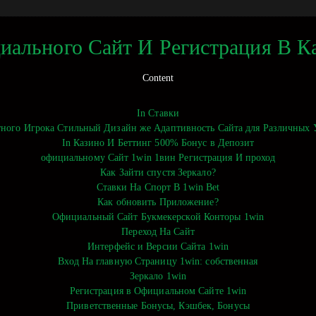
иального Сайт И Регистрация В К
Content
In Ставки
ного Игрока Стильный Дизайн же Адаптивность Сайта для Различных У
In Казино И Беттинг 500% Бонус в Депозит
официальному Сайт 1win 1вин Регистрация И проход
Как Зайти спустя Зеркало?
Ставки На Спорт В 1win Bet
Как обновить Приложение?
Официальный Сайт Букмекерской Конторы 1win
Переход На Сайт
Интерфейс и Версии Сайта 1win
Вход На главную Страницу 1win: собственная
Зеркало 1win
Регистрация в Официальном Сайте 1win
Приветственные Бонусы, Кэшбек, Бонусы