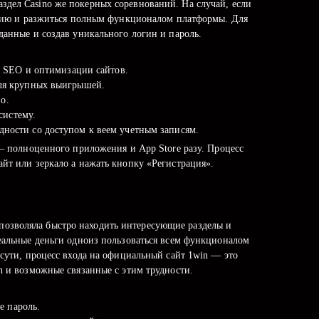
здел Casino же покерных соревнований. На случай, если
кацию и разжиться полным функционалом платформы. Для
данные и создав уникального логин и пароль.
 SEO и оптимизации сайтов.
для крупных выигрышей.
о.
систему.
дности со доступом к веем учетным записям.
 – полноценного приложения и App Store разу. Процесс
йт или зеркало а нажать кнопку «Регистрация».
 позволяла быстро находить интересующие разделы и
реальные деньги одноиз пользоваться всем функционалом
 сути, процесс входа на официальный сайт 1win — это
n и возможные связанные с этим трудности.
е пароль.