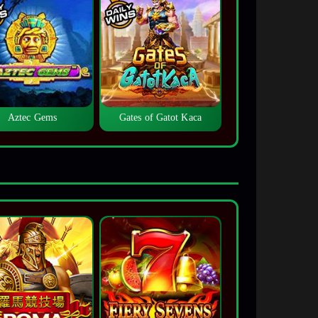
Aztec Gems
Gates of Gatot Kaca