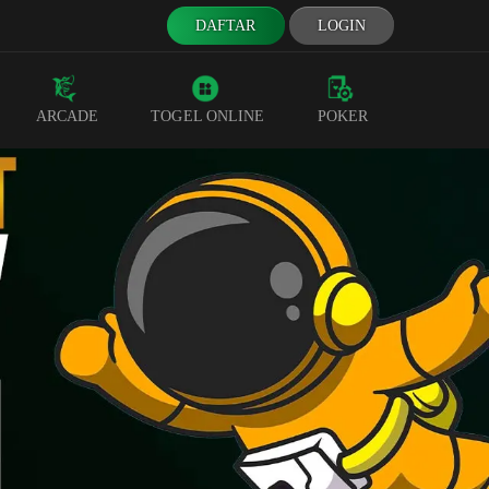
DAFTAR
LOGIN
ARCADE
TOGEL ONLINE
POKER