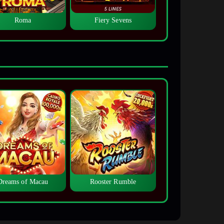
Roma
Fiery Sevens
Dreams of Macau
Rooster Rumble