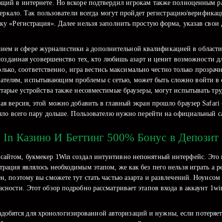
ий в интернете. Но вскоре подтвердил игрокам также полноценным ра
 зеркало. Так пользователи всегда могут пройдет регистрацию/верифи
пку «Регистрация». Далее нельзя заполнить простую форма, указав свои 
ием и сфере журналистики а дополнительной квалификацией в области
 созданная усовершенство тех, кто любишь азарт и ценит возможности 
олько, соответственно, игра вестись максимально честно только прозрачн
ателям, испытывающим проблемы с сетью, может быть сложно войти в 
тарые устройства также несовместимые браузеры, могут испытывать тру
ая версия, этой можно добавить в главный экран прошло браузер Safari
няло всего пару дольше. Пользователю нужно перейти на официальный са
In Казино И Беттинг 500% Бонус в Депозит
со сайтом, букмекер 1Win создал интуитивно непонятный интерфейс. Это
ация являлось необходимым этапом, же как без пего нельзя играть а 
н, поэтому вы сможете тут стать частью азарта и развлечений. Ноунсом
сности. Этот обзор подробно рассматривает этапов входа в аккаунт 1wi
добятся для хронологизированной авторизаций и нужны, если потеряет