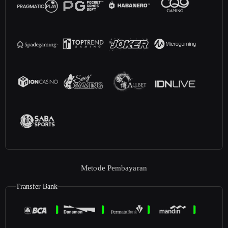
Metode Pembayaran
Transfer Bank