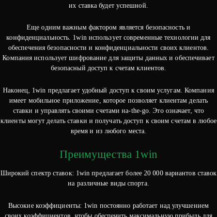
их ставка будет успешной.
Еще одним важным фактором является безопасность и
конфиденциальность. 1win использует современные технологии для
обеспечения безопасности и конфиденциальности своих клиентов.
Компания использует шифрование для защиты данных и обеспечивает
безопасный доступ к счетам клиентов.
Наконец, 1win предлагает удобный доступ к своим услугам. Компания
имеет мобильное приложение, которое позволяет клиентам делать
ставки и управлять своими счетами на-the-go. Это означает, что
клиенты могут делать ставки и получать доступ к своим счетам в любое
время и из любого места.
Преимущества 1win
Широкий спектр ставок: 1win предлагает более 20 000 вариантов ставок
на различные виды спорта.
Высокие коэффициенты: 1win постоянно работает над улучшением
своих коэффициентов, чтобы обеспечить максимальную прибыль для