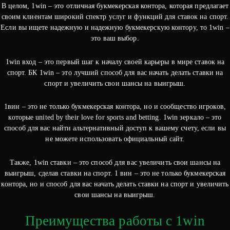
В целом, 1win – это отличная букмекерская контора, которая предлагает
своим клиентам широкий спектр услуг и функций для ставок на спорт.
Если вы ищете надежную и надежную букмекерскую контору, то 1win –
это ваш выбор.
1win вход – это первый шаг к началу своей карьеры в мире ставок на
спорт. БК 1win – это лучший способ для вас начать делать ставки на
спорт и увеличить свои шансы на выигрыш.
1вин – это не только букмекерская контора, но и сообщество игроков,
которые united by their love for sports and betting. 1win зеркало – это
способ для вас найти альтернативный доступ к вашему счету, если вы
не можете использовать официальный сайт.
Также, 1win ставки – это способ для вас увеличить свои шансы на
выигрыш, сделав ставки на спорт. 1 вин – это не только букмекерская
контора, но и способ для вас начать делать ставки на спорт и увеличить
свои шансы на выигрыш.
Преимущества работы с 1win