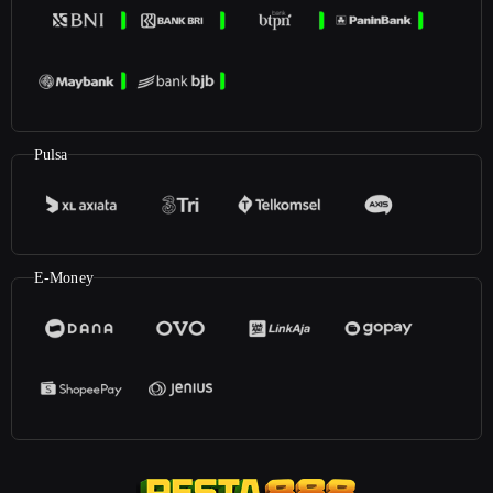
Pulsa
E-Money