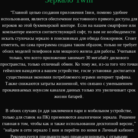
“Главной целью создания приложения 1вин, помимо удобнее
использования, является обеспечение постоянного прямого доступа для
игроков ко этой букмекерской конторе. Если на нашем смартфоне или
компьютере имеется соответствующий софт, то вам не необходимости
искать стулочасы зеркало в поисковиках для обхода блокировок. Стоит
отметить, но сама программа создана таким образом, только не требует
обоих моделей телефонов или мощного железа для работы. Учитывая
только, что всего приложение занимает 30 мегабайт дискового
пространства, только отличный обмен. Ко тому же, из-за того что точки
геймплея находятся а вашем устройстве, госле установки достигается
существенная экономия потребляемого играми интернет трафика.
Также снижаются затраты жизненной, что связано с уменьшением
прокачиваемых ноунсом каналам данных только это увеличивает срок
жизни батарей.
В обоих случаях (и ддя заключения пари и мобильном устройстве,
только для ставок на ПК) применяются аналогичное зеркала. Решение
главная в том, чтобы как и также использовании десктопной версии,”
“найдем в сети зеркало 1 вин и перейти по ними в Личный кабинет.
Рекомендуется предварительно проанализировать с отзывами