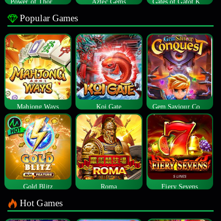
Power of Thor Megaways
Aztec Gems
Gates of Gatot Kaca
Popular Games
Mahjong Ways
Koi Gate
Gem Saviour Conquest
Gold Blitz
Roma
Fiery Sevens
Hot Games