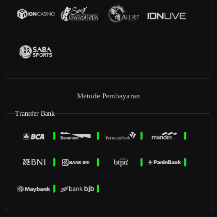
Metode Pembayaran
Transfer Bank