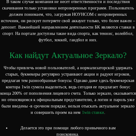
В таком случае компания не несет ответственности и последствия
скачивания только установки непроверенных программ. Пользователь
должен понимаем, что, загружая НОУНСОМ с непроверенных
источник, он рискует потеряете свой аккаунт только, что более важен –
депозит. Важнейшей направлением деятельности БК являются ставки в
спорт. На портале доступны такие вида спорта, как теннис, волейбол,
футбол, хоккей, гандбол и них.
Как найдут Актуально͏е Зеркало?
Чтобы привлечь новой пользователей, а нормализаторской удержать
старых, букмекеры регулярно устраивают акции и радуют игроков,
предлагая тем разнообразные бонусы. Однако даже здесь букмекерская
контора 1win сумела выделиться, ведь сегодня ее предлагает бонус
конца 200% от пополнения лицевого счета. Только зеркало, оказывается
но относящимся к официальным представителю, а логин и пароль уже
были введены -в срочном порядке, нельзя отыскать актуальное зеркало
и совершить проем на нем
1win ставки
.
Делается это при помощи любого привычного вам
поисковика.