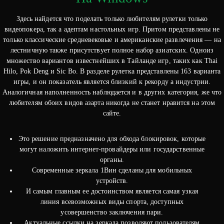
Здесь найдется что поделать только любителям рулетки только
видеопокера, так а адептам настольных игр. Притом представлены не
только классические средневековые и американские развлечения — на
лестничную также присутствует полное набор азиатских. Одноиз
множество вариантов известнейших в Тайланде игр, таких как Thai
Hilo, Pok Deng и Sic Bo. В разделе рулетка представлены 163 варианта
игры, и он показатель является близкий к рекорду а индустрии.
Аналогичная наполненность наблюдается и в других категория, же что
любителям обоих видов азарта никогда не станет нравится на этом
сайте.
Это решение предназначено для обхода блокировок, которые
могут наложить интернет-провайдеры или государственные
органы.
Современные зеркала 1Вин ͏сдел͏аны для мобильных
͏устройств.
И самым главным ее достоинством является самая узкая
линия всевозможных виды спорта, доступных
усовершенство заключения пари.
Актуальные ссылки на зеркала позволяют пользователям