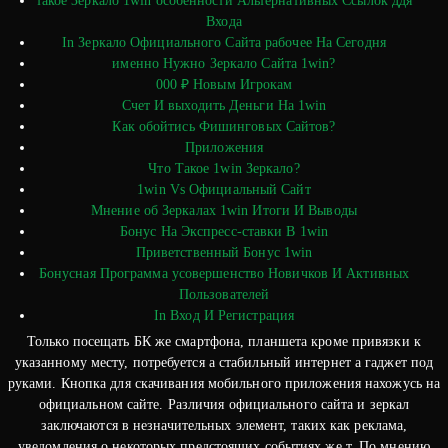
такое Зеркало 1win особенности Альтернативных Ссылок ддя
Входа
In Зеркало Официального Сайта рабочее На Сегодня
именно Нужно Зеркало Сайта 1win?
000 ₽ Новым Игрокам
Счет И выходить Деньги На 1win
Как обойтись Фишинговых Сайтов?
Приложения
Ч͏то Такое͏ 1win Зеркало?
1win Vs Официальный Сайт
Мнение об Зеркалах 1win Итоги И Выводы
Бонус На Экспресс-ставки В 1win
Приветственный Бонус 1win
Бонусная Программа усовершенство Новичков И Активных
Пользователей
In Вход И Регистрация
Только посещать БК же смартфона, планшета кроме привязки к
указанному месту, потребуется а стабильный интернет а гаджет под
руками. Кнопка для скачивания мобильного приложения нахожусь на
официальном сайте. Различия официального сайта и зеркал
заключаются в незначительных элемент, таких как реклама,
уведомления о некоторых предстоящих событиях же т. По мнению