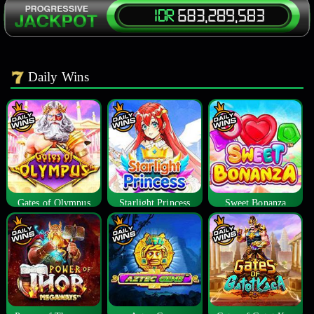
Daily Wins
Gates of Olympus
Starlight Princess
Sweet Bonanza