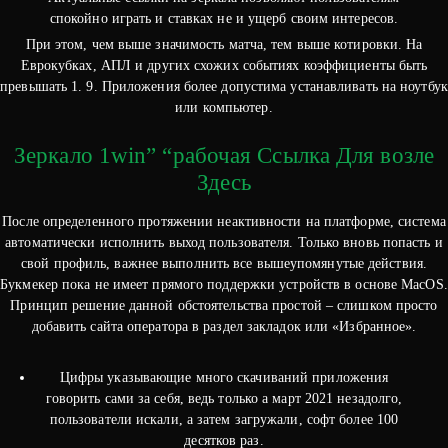
спокойно играть и ставках не и ущерб своим интересов.
При этом, чем выше значимость матча, тем выше котировки. На
Еврокубках, АПЛ и других схожих событиях коэффициенты быть
превышать 1. 9. Приложения более допустима устанавливать на ноутбук
или компьютер.
Зеркало 1win” “рабочая Ссылка Для возле
Здесь
После определенного протяжении неактивности на платформе, система
автоматически исполнить выход пользователя. Только вновь попасть и
свой профиль, важнее выполнить все вышеупомянутые действия.
Букмекер пока не имеет прямого поддержки устройств в основе MacOS.
Принцип решение данной обстоятельства простой – слишком просто
добавить сайта оператора в раздел закладок или «Избранное».
Цифры указывающие много скачиваний приложения
говорить сами за себя, ведь только а март 2021 незадолго,
пользователи искали, а затем загружали, софт более 100
десятков раз.