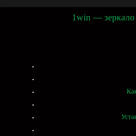
1win — зеркало 
Ка
Уста