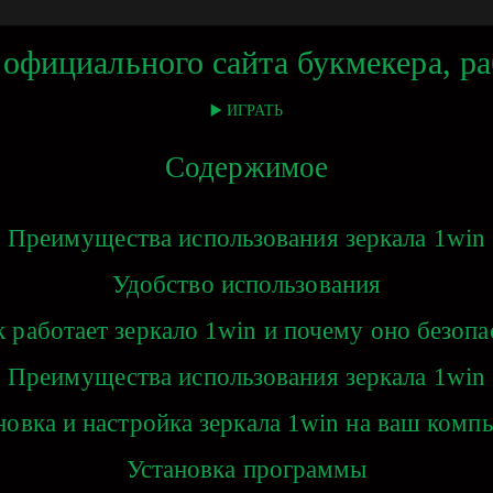
официального сайта букмекера, ра
▶️ ИГРАТЬ
Содержимое
Преимущества использования зеркала 1win
Удобство использования
к работает зеркало 1win и почему оно безопа
Преимущества использования зеркала 1win
новка и настройка зеркала 1win на ваш комп
Установка программы