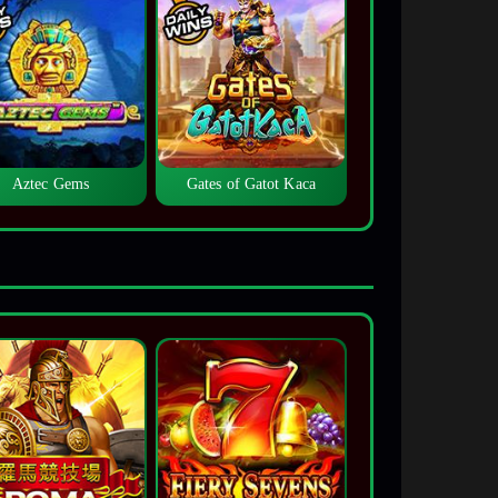
Aztec Gems
Gates of Gatot Kaca