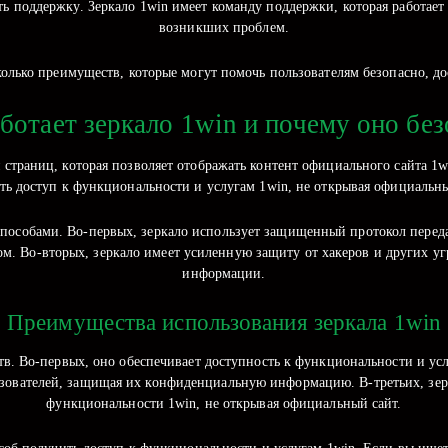
 поддержку. Зеркало 1win имеет команду поддержки, которая работает 
возникших проблем.
колько преимуществ, которые могут помочь пользователям безопасно, до
ботает зеркало 1win и почему оно бе
страниц, которая позволяет отображать контент официального сайта 1wi
ть доступ к функциональности и услугам 1win, не открывая официальны
 способами. Во-первых, зеркало использует защищенный протокол перед
м. Во-вторых, зеркало имеет усиленную защиту от хакеров и других уг
информации.
Преимущества использования зеркала 1win
в. Во-первых, оно обеспечивает доступность к функциональности и ус
ьзователей, защищая их конфиденциальную информацию. В-третьих, зер
функциональности 1win, не открывая официальный сайт.