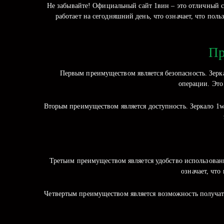
Не забывайте! Официальный сайт 1вин – это отличный с
работает на сегодняшний день, что означает, что пол
Пр
Первым преимуществом является безопасность. Зерка
операции. Это
Вторым преимуществом является доступность. Зеркало 1wi
Третьим преимуществом является удобство использовани
означает, что
Четвертым преимуществом является возможность получать