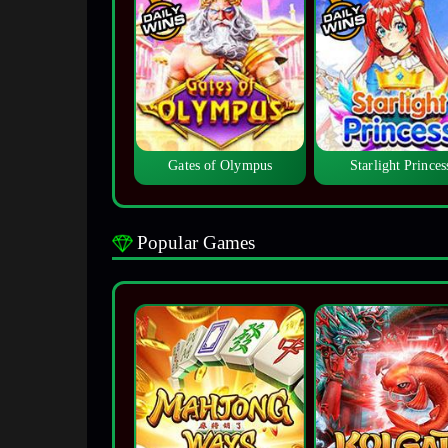
Gates of Olympus
Starlight Princes
Popular Games