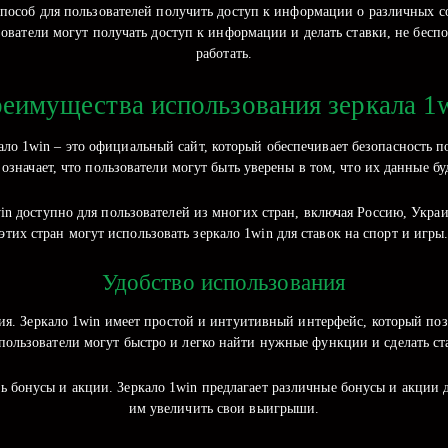
пособ для пользователей получить доступ к информации о различных соб
ьзователи могут получать доступ к информации и делать ставки, не беспо
работать.
еимущества использования зеркала 1
ло 1win – это официальный сайт, который обеспечивает безопасность 
 означает, что пользователи могут быть уверены в том, что их данные б
n доступно для пользователей из многих стран, включая Россию, Украину
этих стран могут использовать зеркало 1win для ставок на спорт и игры
Удобство использования
я. Зеркало 1win имеет простой и интуитивный интерфейс, который позв
 пользователи могут быстро и легко найти нужные функции и сделать ст
 бонусы и акции. Зеркало 1win предлагает различные бонусы и акции 
им увеличить свои выигрыши.