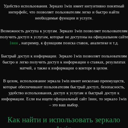
Удобство использования. Зеркало 1win имеет интуитивно понятный
интерфейс, что позволяет пользователям легко и быстро найти
необходимые функции и услуги.
Возможность доступа к услугам. Зеркало 1win позволяет пользователям
получить доступ к услугам, которые не доступны на официальном сайте
1вин
, например, к функциям поиска ставок, аналитике и т.д.
Быстрый доступ к информации. Зеркало 1win позволяет пользователям
быстро и легко получить доступ к информации о ставках, результатах
матчей, а также к информации о конторе в целом.
В целом, использование зеркала 1win имеет несколько преимуществ,
которые обеспечивают пользователям быстрый доступ, безопасность,
удобство использования, доступ к услугам и быстрый доступ к
информации. Если вы ищете официальный сайт 1вин, то зеркало 1win
– это ваш выбор.
Как найти и использовать зеркало