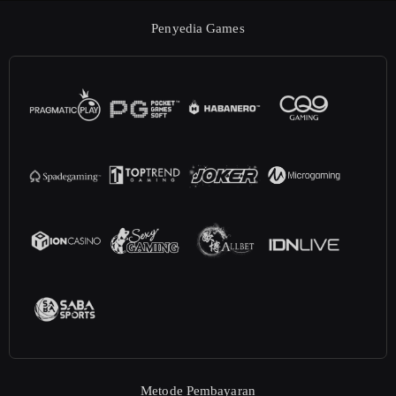
Penyedia Games
Metode Pembayaran