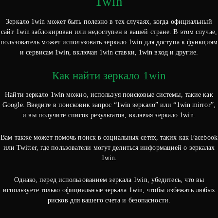
1win
Зеркало 1win может быть полезно в тех случаях, когда официальный
сайт 1win заблокирован или недоступен в вашей стране. В этом случае,
пользователь может использовать зеркало 1win для доступа к функциям
и сервисам 1win, включая 1win ставки, 1win вход и другие.
Как найти зеркало 1win
Найти зеркало 1win можно, используя поисковые системы, такие как
Google. Введите в поисковик запрос “1win зеркало” или “1win mirror”,
и вы получите список результатов, включая зеркало 1win.
Вам также может помочь поиск в социальных сетях, таких как Facebook
или Twitter, где пользователи могут делиться информацией о зеркалах
1win.
Однако, перед использованием зеркала 1win, убедитесь, что вы
используете только официальные зеркала 1win, чтобы избежать любых
рисков для вашего счета и безопасности.