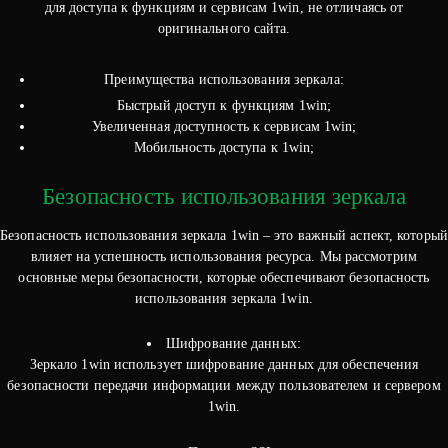
для доступа к функциям и сервисам 1win, не отличаясь от
оригинального сайта.
Преимущества использования зеркала:
Быстрый доступ к функциям 1win;
Увеличенная доступность к сервисам 1win;
Мобильность доступа к 1win;
Безопасность использования зеркала
Безопасность использования зеркала 1win – это важный аспект, который
влияет на успешность использования ресурса. Мы рассмотрим
основные меры безопасности, которые обеспечивают безопасность
использования зеркала 1win.
Шифрование данных:
Зеркало 1win использует шифрование данных для обеспечения
безопасности передачи информации между пользователем и сервером
1win.