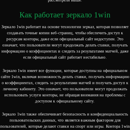
рассмотрели выше.
Как работает зеркало 1win
Зеркало 1win работает на основе технологии зеркал, которая позволяет
создавать точные копии веб-страниц, чтобы обеспечить доступ к
ресурсам конторы, даже если официальный сайт недоступен. Это
означает, что пользователи могут продолжать делать ставки, получать
информацию о коэффициентах и следить за результатами матчей, даже
если официальный сайт работает нестабильно.
Зеркало 1win имеет все функции, которые доступны на официальном
сайте 1win, включая возможность делать ставки, получать информацию
о коэффициентах, следить за результатами матчей и получать доступ к
личному кабинету. Это означает, что пользователи могут продолжать
использовать услуги конторы, не обращая внимания на проблемы с
доступом к официальному сайту.
Зеркало 1win также обеспечивает безопасность и конфиденциальность
пользовательских данных, что является важным фактором для
пользователей, которые делают ставки на спорт или игры. Контора 1win