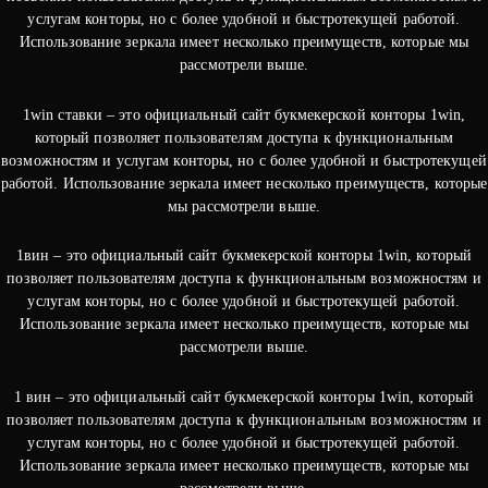
услугам конторы, но с более удобной и быстротекущей работой.
Использование зеркала имеет несколько преимуществ, которые мы
рассмотрели выше.
1win ставки – это официальный сайт букмекерской конторы 1win,
который позволяет пользователям доступа к функциональным
возможностям и услугам конторы, но с более удобной и быстротекущей
работой. Использование зеркала имеет несколько преимуществ, которые
мы рассмотрели выше.
1вин – это официальный сайт букмекерской конторы 1win, который
позволяет пользователям доступа к функциональным возможностям и
услугам конторы, но с более удобной и быстротекущей работой.
Использование зеркала имеет несколько преимуществ, которые мы
рассмотрели выше.
1 вин – это официальный сайт букмекерской конторы 1win, который
позволяет пользователям доступа к функциональным возможностям и
услугам конторы, но с более удобной и быстротекущей работой.
Использование зеркала имеет несколько преимуществ, которые мы