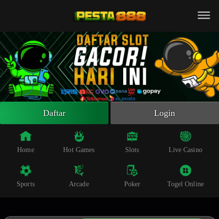
Beranda
Slot Online
Live Casino
Sportsbook
Arcade
Togel Online
Daftar
Login
Poker
Whatsapp
Home
Hot Games
Slots
Live Casino
Telegram
Sports
Arcade
Poker
Togel Online
Livechat