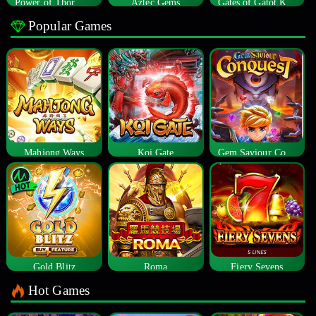
Power of Thor Megaways
Aztec Gems
Gates of Gatot Kaca
Popular Games
Mahjong Ways
Koi Gate
Gem Saviour Conquest
Gold Blitz
Roma
Fiery Sevens
Hot Games