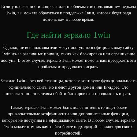
Если у вас возникли вопросы или проблемы с использованием зеркала
1win, вы можете обратиться к поддержке 1вин, которая будет рада
помочь вам в любое время.
Где найти зеркало 1win
Однако, не все пользователи могут доступаться официальному сайту
1win из-за различных причин, таких как блокировка или ограничение
доступа. В этом случае, зеркало 1win может помочь вам преодолеть эти
проблемы и продолжить играть.
Зеркало 1win – это веб-страницы, которые копируют функциональность
официального сайта, но имеют другой домен или IP-адрес. Это
позволяет пользователям обойти блокировки и продолжить играть.
Также, зеркало 1win может быть полезно тем, кто ищет более
привлекательные коэффициенты или дополнительные функции,
которые не доступны на официальном сайте. В любом случае, зеркало
1win может помочь вам найти более подходящий вариант для своих
потребностей.