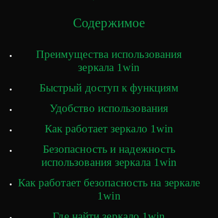
Содержимое
Преимущества использования
зеркала 1win
Быстрый доступ к функциям
Удобство использования
Как работает зеркало 1win
Безопасность и надежность
использования зеркала 1win
Как работает безопасность на зеркале
1win
Где найти зеркало 1win