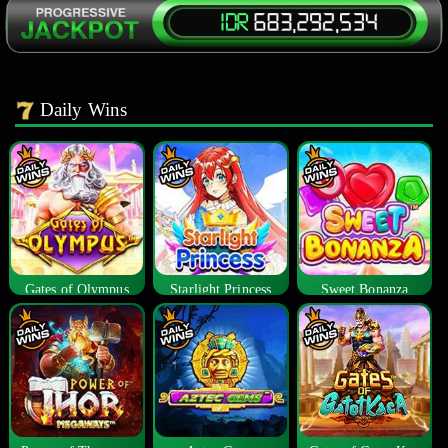
Daily Wins
Gates of Olympus
Starlight Princess
Sweet Bonanza