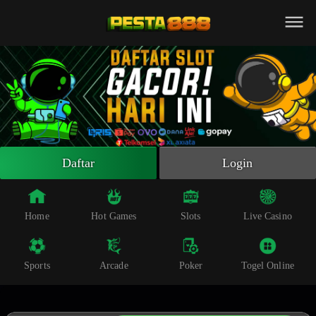
Beranda
Slot Online
Live Casino
Sportsbook
Arcade
Togel Online
Daftar
Login
Poker
Whatsapp
Home
Hot Games
Slots
Live Casino
Telegram
Sports
Arcade
Poker
Togel Online
Livechat