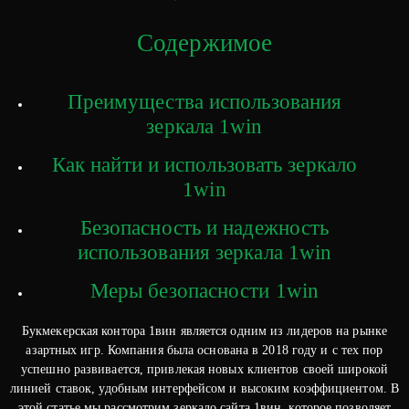
Содержимое
Преимущества использования
зеркала 1win
Как найти и использовать зеркало
1win
Безопасность и надежность
использования зеркала 1win
Меры безопасности 1win
Букмекерская контора 1вин является одним из лидеров на рынке
азартных игр. Компания была основана в 2018 году и с тех пор
успешно развивается, привлекая новых клиентов своей широкой
линией ставок, удобным интерфейсом и высоким коэффициентом. В
этой статье мы рассмотрим зеркало сайта 1вин, которое позволяет