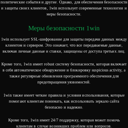
политические события и другие. Однако, для обеспечения безопасности
и защиты своих клиентов, 1win использует современные технологии и
меры безопасности.
Меры безопасности 1win
1win использует SSL-шифрование для защиты передачи данных между
клиентом и сервером. Это означает, что все передаваемые данные,
включая личные данные и ставки, защищены от доступа третьих лиц.
Кроме того, 1win имеет robust систему безопасности, которая включает
в себя автоматическое обнаружение и блокировку suspicious activity, а
также регулярные обновления программного обеспечения для
предотвращения уязвимостей.
1win также имеет четкие правила и условия использования, которые
помогают клиентам понимать, как использовать зеркало сайта
безопасно и надежно.
Кроме того, 1win имеет 24/7 поддержку, которая может помочь
клиентам в случае возникших проблем или вопросов.