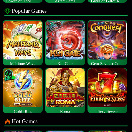
Power of Thor Megaways
Aztec Gems
Gates of Gatot Kaca
Popular Games
Mahjong Ways
Koi Gate
Gem Saviour Conquest
Gold Blitz
Roma
Fiery Sevens
Hot Games