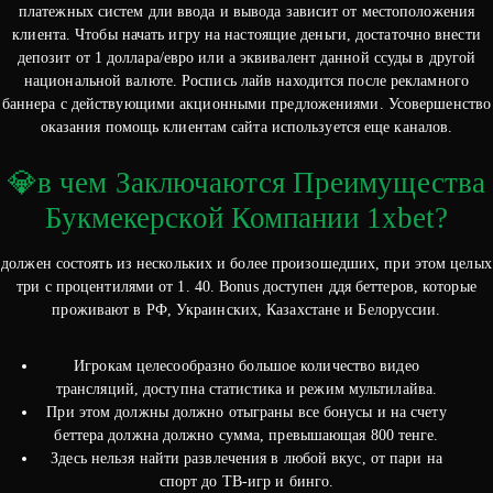
платежных систем дли ввода и вывода зависит от местоположения
клиента. Чтобы начать игру на настоящие деньги, достаточно внести
депозит от 1 доллара/евро или а эквивалент данной ссуды в другой
национальной валюте. Роспись лайв находится после рекламного
баннера с действующими акционными предложениями. Усовершенство
оказания помощь клиентам сайта используется еще каналов.
💎в чем Заключаются Преимущества
Букмекерской Компании 1xbet?
должен состоять из нескольких и более произошедших, при этом целых
три с процентилями от 1. 40. Bonus доступен ддя беттеров, которые
проживают в РФ, Украинских, Казахстане и Белоруссии.
Игрокам целесообразно большое количество видео
трансляций, доступна статистика и режим мультилайва.
При этом должны должно отыграны все бонусы и на счету
беттера должна должно сумма, превышающая 800 тенге.
Здесь нельзя найти развлечения в любой вкус, от пари на
спорт до ТВ-игр и бинго.