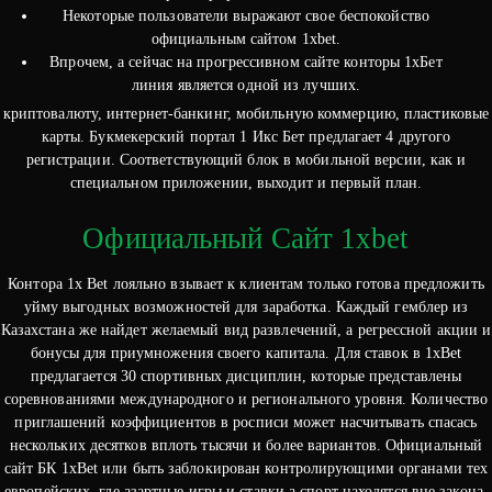
Некоторые пользователи выражают свое беспокойство
официальным сайтом 1xbet.
Впрочем, а сейчас на прогрессивном сайте конторы 1хБет
линия является одной из лучших.
криптовалюту, интернет-банкинг, мобильную коммерцию, пластиковые
карты. Букмекерский портал 1 Икс Бет предлагает 4 другого
регистрации. Соответствующий блок в мобильной версии, как и
специальном приложении, выходит и первый план.
Официальный Сайт 1xbet
Контора 1x Bet лояльно взывает к клиентам только готова предложить
уйму выгодных возможностей для заработка. Каждый гемблер из
Казахстана же найдет желаемый вид развлечений, а регрессной акции и
бонусы для приумножения своего капитала. Для ставок в 1xBet
предлагается 30 спортивных дисциплин, которые представлены
соревнованиями международного и регионального уровня. Количество
приглашений коэффициентов в росписи может насчитывать спасась
нескольких десятков вплоть тысячи и более вариантов. Официальный
сайт БК 1xBet или быть заблокирован контролирующими органами тех
европейских, где азартные игры и ставки а спорт находятся вне закона.