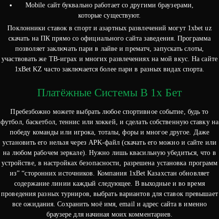
Mobile сайт буквально работает со другими браузерами,
которые существуют.
Поклонники ставок в спорт и азартных развлечений могут 1xbet uz
скачать на ПК прямо со официального сайта заведения. Программа
позволяет заключать пари в лайве и прематч, запускать слоты,
участвовать же ТВ-играх и многих развлечениях на мой вкус. На сайте
1xBet KZ часто заключается более пари в разных видах спорта.
Платёжные Системы В 1х Бет
Пребезбожно можете выбрать любое спортивное событие, будь то
футбол, баскетбол, теннис или хоккей, и сделать собственную ставку на
победу команды или игрока, тоталы, форы и многое другое. Даже
установить его нельзя через APK-файл (скачать его можно и сайте или
на любом рабочем зеркале). Нужно лишь квасильную убедиться, что в
устройстве, в настройках безопасности, разрешена установка программ
из” “сторонних источников. Компания 1xBet Казахстан обновляет
содержание линии каждый следующее. В выходные и во время
проведения разных турниров, выбрать вариантов для ставок превышает
все ожидания. Сохранить моё имя, email и адрес сайта в именно
браузере для начиная моих комментариев.