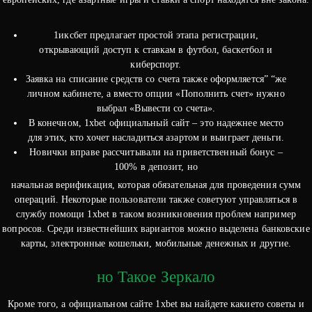
1иксбет предлагает простой этапа регистрации,
открывающий доступ к ставкам в футбол, баскетбол и
киберспорт.
Заявка на списание средств со счета также оформляется” “же
личном кабинете, а вместо опции «Пополнить счет» нужно
выбрал «Вывести со счета».
В конечном, 1xbet официальный сайт – это надежнее место
для этих, кто хочет насладиться азартом и выиграет деньги.
Новички вправе рассчитывали на приветственный бонус –
100% в депозит, но
начальная верификация, которая обязательная для проведения сумм
операций. Некоторые пользователи также советуют управляться в
службу помощи 1xbet в таком возникновения проблем например
вопросов. Среди известнейших вариантов можно выделена банковские
карты, электронные кошельки, мобильные денежных и другие.
но Такое Зеркало
Кроме того, а официальном сайте 1xbet вы найдете какието советы и