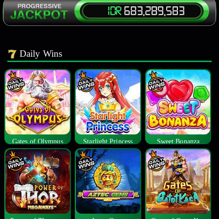
Daily Wins
Gates of Olympus
Starlight Princess
Sweet Bonanza