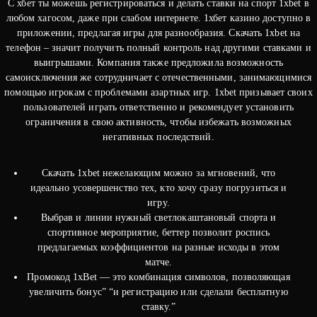
С хбет ты можешь регистрироваться и делать ставки на спорт 1xbet в
любом хагосом, даже при слабом интернете. 1хбет казино доступно в
приложении, предлагая игры для разнообразия. Скачать 1xbet на
телефон – значит получить полный контроль над другими ставками и
выигрышами. Компания также предложила возможность
самоисключения же сотрудничает с отечественными, занимающимися
помощью игрокам с проблемами азартных игр. 1xbet призывает своих
пользователей играть ответственно и рекомендует установить
ограничения в свою активность, чтобы избежать возможных
негативных последствий.
Скачать 1xbet нежелающим можно за мгновений, что
идеально усовершенство тех, кто хочу сразу погрузиться и
игру.
Выбрав и линии нужный светлокаштановый спорта и
спортивное мероприятие, беттер позволит роспись
предлагаемых коэффициентов на разные исходы в этом
матче.
Промокод 1xBet — это комбинация символов, позволяющая
увеличить бонус” “и регистрацию или сделали бесплатную
ставку.”