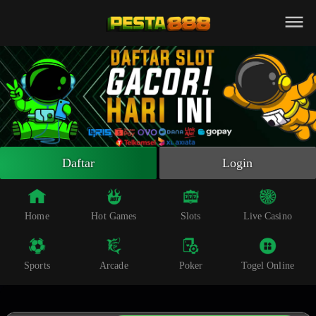
Beranda
Slot Online
Live Casino
Sportsbook
Arcade
Togel Online
Daftar
Login
Poker
Whatsapp
Home
Hot Games
Slots
Live Casino
Telegram
Sports
Arcade
Poker
Togel Online
Livechat