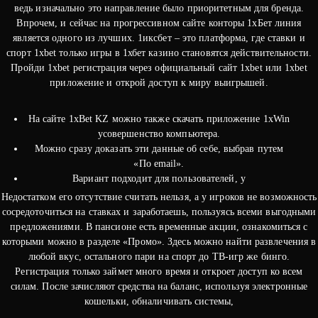
ведь изначально это направление было приоритетным для бренда.
Впрочем, и сейчас на прогрессивном сайте конторы 1хБет линия
является одного из лучших. 1иксбет – это платформа, где ставки и
спорт 1xbet только игры в 1хбет казино становятся действительности.
Пройди 1xbet регистрация через официальный сайт 1xbet или 1xbet
приложение и открой доступ к миру выигрышей.
На сайте 1xBet KZ можно также скачать приложение 1xWin
усовершенство компьютера.
Можно сразу доказать эти данные об себе, выбрав путем
«По email».
Вариант подходит для пользователей, у
Недостатком его отсутствие считать нельзя, а у игроков не возможность
сосредоточиться на ставках и заработаешь, пользуясь всеми выгодными
предложениями. В пансионе есть временные акции, ознакомиться с
которыми можно в разделе «Промо». Здесь можно найти развлечения в
любой вкус, остального пари на спорт до ТВ-игр же бинго.
Регистрация только займет много время и откроет доступ ко всем
силам. После зачисляют средства на баланс, используя электронные
кошельки, обналичивать системы,