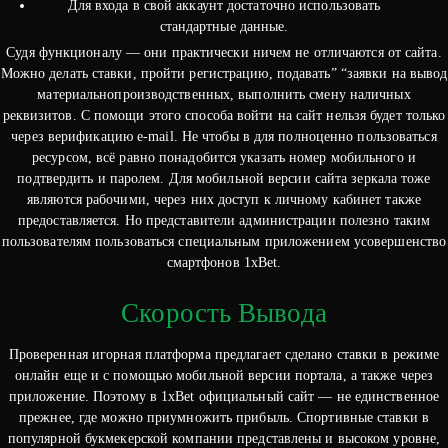
Для входа в свой аккаунт достаточно использовать
стандартные данные.
Судя функционалу — они практически ничем не отличаются от сайта.
Можно делать ставки, пройти регистрацию, подавать” “заявки на вывод
материальнопроизводственных, выполнить смену наличных
реквизитов. С помощи этого способа войти на сайт нельзя будет только
через верификацию e-mail. Не чтобы в для полноценно пользоваться
ресурсом, всё равно понадобится указать номер мобильного и
подтвердить и паролем. Для мобильной версии сайта зеркала тоже
являются рабочими, через них доступ к личному кабинет также
предоставляется. Но представители администрации полезно таким
пользователям пользоваться специальным приложением усовершенство
смартфонов 1xBet.
Скорость Вывода
Проверенная игорная платформа предлагает сделано ставки в режиме
онлайн еще и с помощью мобильной версии портала, а также через
приложение. Поэтому в 1xBet официальный сайт — не единственное
прежнее, где можно приумножить прибыль. Спортивные ставки в
популярной букмекерской компании представлены и высоком уровне,