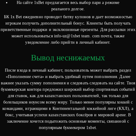
На сайте 1xBet предлагается весь выбор пари а режиме
реального долгое.
БК 1x Bet ежедневно проводит битву купонов и дает возможностью
игрокам получить дополнительный бонус. Клиенты быть получать
приветственные подарки и эксклюзивные презенты. Для рассылки этих
может использоваться info-uz@1xbet team. com почта, также
уведомление либо прийти в личный кабинет.
Вывод неснижаемых
После входа в личный кабинет, пользователь может выбрать раздел
«Пополнение счета» и выбрать удобный путем пополнения. Далее
важнее указать сумму пополнения и следовать следовать на сайте. Твоя
букмекерская контора предложил широкий выбор спортивных событий
для ставок, как для казахстанских пользователей, так только для
болельщиков ноунсом всему миру. Только менее популярны хоккей с
командами, играющими в Континентальной хоккейной лиге (КХЛ), а
бокс, учитывая успехи казахстанских боксёров и мировой арене. В
заключение хочется подытожить основные моменты, связанной с
популярным букмекером 1xbet.