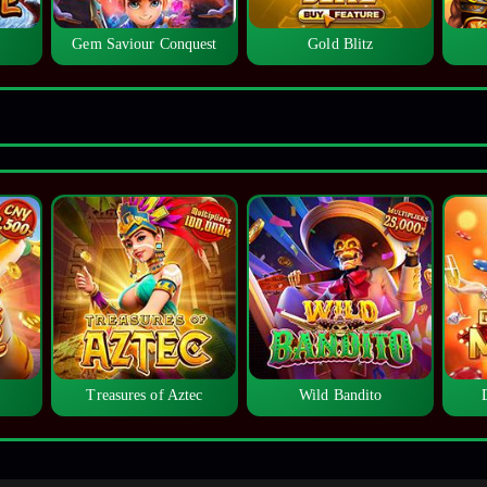
Gem Saviour Conquest
Gold Blitz
Treasures of Aztec
Wild Bandito