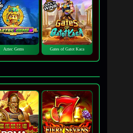
Aztec Gems
Gates of Gatot Kaca