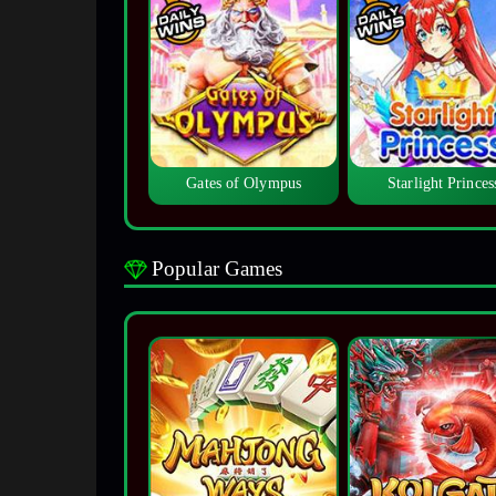
Gates of Olympus
Starlight Princes
Popular Games