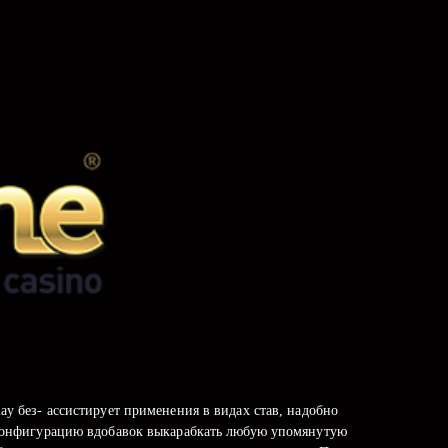
ay без- ассистирует применения в видах став, надобно
 конфигурацию вдобавок выкарабкать любую упомянутую