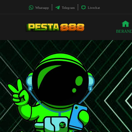
Whatsapp
Telegram
Livechat
BERAN