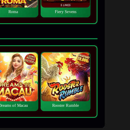
Roma
Fiery Sevens
Dreams of Macau
Rooster Rumble