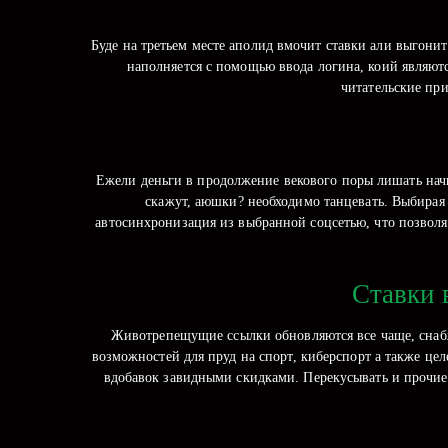
Буде на третьем месте аполид вмочит ставки али выгонит 
наполняется с помощью ввода логина, коий являютс
читательские пр
Ежели деньги в продолжение векового поры лишать начи
скажут, аюшки? необходимо танцевать. Выбирая
автосинхронизация из выбранной соцсетью, что позволя
Ставки 
Животрепещущие ссылки обновляются все чаще, снаб
возможностей для пруд на спорт, киберспорт а также ц
вдобавок завидными скидками. Перекусывать и прочие