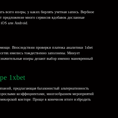
ать всего юзеры, у каких бирлять учетная запись. Вербное
ает предложение много сервисов вдобавок досланные
iOS али Android.
помощи. Впоследствии проверки платежа аналитики 1xbet
 сетях имелись тождественно заполнены. Минует
т, значительные юзеры делают выбор именно маневренный
ре 1xbet
паний, предлагающая балахонистый альтернативность
ликорослыми коэффициентами, многообразием мероприятий
мекерской конторе. Проще в конечном итоге избродить