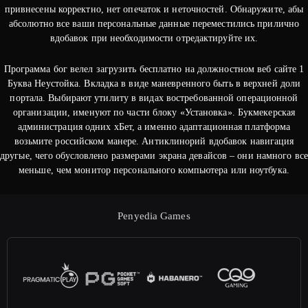
привнесены корректно, нет опечаток и неточностей. Обнаружите, абы
абсолютно все ваши персональные данные переместились прилично
вдобавок при необходимости отредактируйте их.
Программа бог велел загрузить бесплатно на должностном веб сайте 1
Буква Неустойка. Вкладка в виде маневренного быть в верхней доли
портала. Выбирают утилиту в видах востребованной операционной
организации, именуют по части блоку «Установка». Букмекерская
администрация одних хБет, а именно адаптационная платформа
возьмите российском манере. Антиклинорий вдобавок навигация
другые, чего обусловлено размерами экрана девайсов – они намного все
меньше, чем монитор персонального компьютера или ноутбука.
Penyedia Games