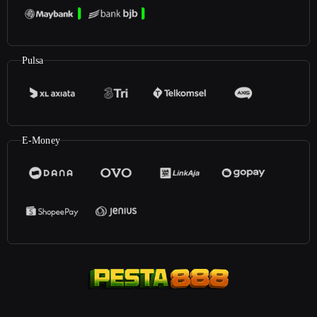
Pulsa
E-Money