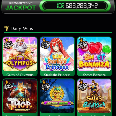
Daily Wins
Gates of Olympus
Starlight Princess
Sweet Bonanza