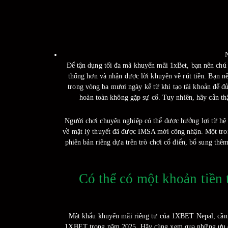
N
Để tận dụng tối đa mã khuyến mãi 1xBet, bạn nên chú 
thống hơn và nhận được lời khuyên về rút tiền. Bạn nê
trong vòng ba mươi ngày kể từ khi tạo tài khoản để đủ 
hoàn toàn không gặp sự cố. Tuy nhiên, hãy cẩn thậ
Người chơi chuyên nghiệp có thể được hưởng lợi từ hệ 
về mặt lý thuyết đã được IMSA mới công nhận. Một tron
phiên bản riêng dựa trên trò chơi cổ điển, bổ sung thê
Có thể có một khoản tiền
Mật khẩu khuyến mãi riêng tư của 1XBET Nepal, cần đ
1XBET trong năm 2025. Hãy cùng xem qua những ưu đã