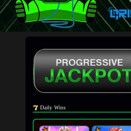
Daily Wins