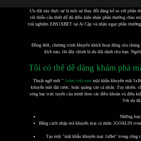
Ưu đãi này thực sự là một sự thay đổi đáng kể so với phần
tối thiểu cần thiết để đủ điều kiện nhận phần thưởng chào 
trải nghiệm EBS1XBET tại Ai Cập và nhận ngay phần thưởng 
Đồng thời, chương trình khuyến khích hoạt động của chúng
đích nào, thì đây chính là ưu đãi dành cho bạn. Ngườ
Tôi có thể dễ dàng khám phá m
Thuật ngữ mới "
1xbet việt nam
mật khẩu khuyến mãi 1xBet
khuyến mãi đặt cược, hoặc quảng cáo cá nhân. Tuy nhiên, ch
sòng bạc trực tuyến của mình theo các điều khoản và điều k
Với ưu đãi
Những loại
Bằng cách nhập mã khuyến mại cá nhân 1GOALIN trong su
Tạo một "mật khẩu khuyến mại 1xBet" trong công cụ 