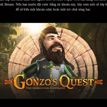
ãi Betano. Nếu bạn muốn đặt cược bằng tài khoản này, hãy xem một số lớp h
để sở hữu một khoản cược hoặc một trò chơi sòng bạc.