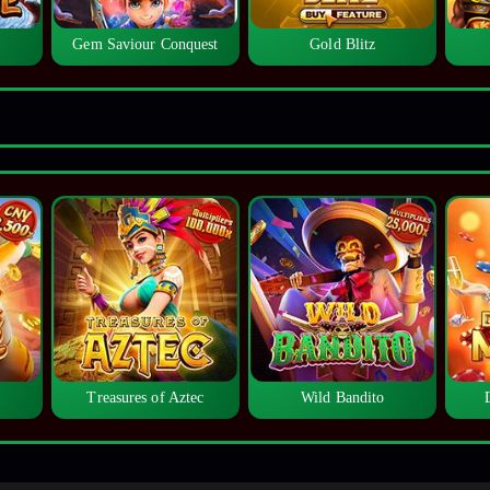
Gem Saviour Conquest
Gold Blitz
Treasures of Aztec
Wild Bandito