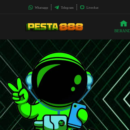
Whatsapp
Telegram
Livechat
BERAN