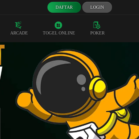
DAFTAR
LOGIN
ARCADE
TOGEL ONLINE
POKER