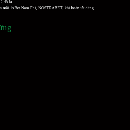
2 đô la.
uyến mãi 1xBet Nam Phi, NOSTRABET, khi hoàn tất đăng
mừng