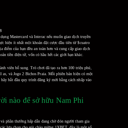
18
 dụng Mastercard và Interac nếu muốn giao dịch truyền
ực hiện ít nhất một khoản đặt cược đầu tiên từ $cuatro
 địa điểm của bạn đều an toàn hơn và cung cấp giao dịch
ản tiền điện tử, vốn có hầu hết các giới hạn khác.
nh viên bổ sung. Trò chơi đã tạo ra hơn 100 triệu phú,
 as, và Jogo 2 Bichos Praia. Mỗi phiên bản hiện có một
b, hãy bắt đầu quy trình đăng ký mới bằng cách nhấp vào
vời nào để sở hữu Nam Phi
i và phần thưởng hấp dẫn đang chờ đón người tham gia
các lựa chọn cho gói chào mừng 1XBET, đây là một số