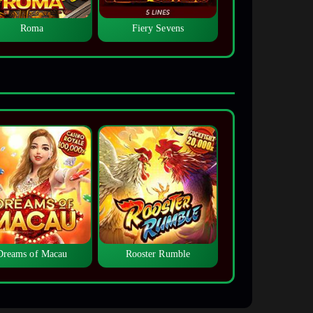
Roma
Fiery Sevens
Dreams of Macau
Rooster Rumble