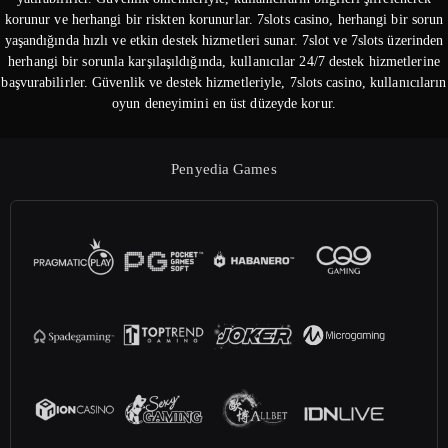
korunur ve herhangi bir riskten korunurlar. 7slots casino, herhangi bir sorun
yaşandığında hızlı ve etkin destek hizmetleri sunar. 7slot ve 7slots üzerinden
herhangi bir sorunla karşılaşıldığında, kullanıcılar 24/7 destek hizmetlerine
başvurabilirler. Güvenlik ve destek hizmetleriyle, 7slots casino, kullanıcıların
oyun deneyimini en üst düzeyde korur.
Penyedia Games