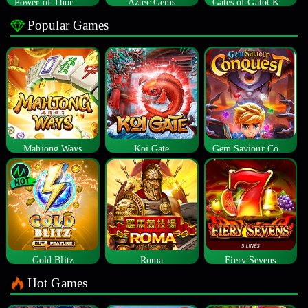
Power of Thor Megaways
Aztec Gems
Gates of Gatot Kaca
Popular Games
Mahjong Ways
Koi Gate
Gem Saviour Conquest
Gold Blitz
Roma
Fiery Sevens
Hot Games