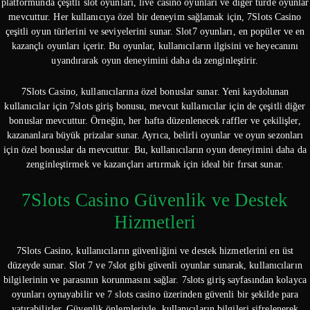
platformunda çeşitli slot oyunları, live casino oyunları ve diğer türde oyunlar
mevcuttur. Her kullanıcıya özel bir deneyim sağlamak için, 7Slots Casino
çeşitli oyun türlerini ve seviyelerini sunar. Slot7 oyunları, en popüler ve en
kazançlı oyunları içerir. Bu oyunlar, kullanıcıların ilgisini ve heyecanını
uyandırarak oyun deneyimini daha da zenginleştirir.
7Slots Casino, kullanıcılarına özel bonuslar sunar. Yeni kaydolunan
kullanıcılar için 7slots giriş bonusu, mevcut kullanıcılar için de çeşitli diğer
bonuslar mevcuttur. Örneğin, her hafta düzenlenecek raffler ve çekilişler,
kazananlara büyük prizalar sunar. Ayrıca, belirli oyunlar ve oyun sezonları
için özel bonuslar da mevcuttur. Bu, kullanıcıların oyun deneyimini daha da
zenginleştirmek ve kazançları artırmak için ideal bir fırsat sunar.
7Slots Casino Güvenlik ve Destek
Hizmetleri
7Slots Casino, kullanıcıların güvenliğini ve destek hizmetlerini en üst
düzeyde sunar. Slot 7 ve 7slot gibi güvenli oyunlar sunarak, kullanıcıların
bilgilerinin ve parasının korunmasını sağlar. 7slots giriş sayfasından kolayca
oyunları oynayabilir ve 7 slots casino üzerinden güvenli bir şekilde para
yatırabilirler. Güvenlik önlemleriyle, kullanıcıların bilgileri şifrelenerek