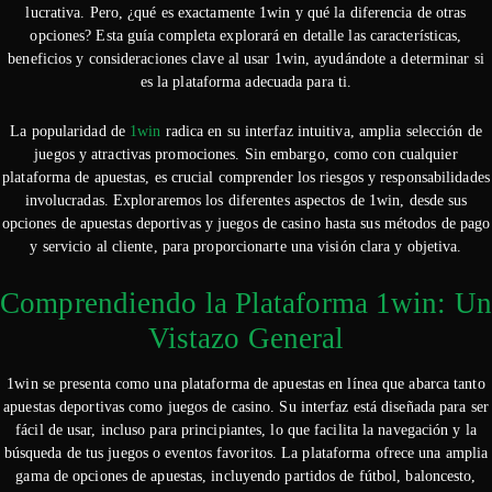
lucrativa. Pero, ¿qué es exactamente 1win y qué la diferencia de otras
opciones? Esta guía completa explorará en detalle las características,
beneficios y consideraciones clave al usar 1win, ayudándote a determinar si
es la plataforma adecuada para ti.
La popularidad de
1win
radica en su interfaz intuitiva, amplia selección de
juegos y atractivas promociones. Sin embargo, como con cualquier
plataforma de apuestas, es crucial comprender los riesgos y responsabilidades
involucradas. Exploraremos los diferentes aspectos de 1win, desde sus
opciones de apuestas deportivas y juegos de casino hasta sus métodos de pago
y servicio al cliente, para proporcionarte una visión clara y objetiva.
Comprendiendo la Plataforma 1win: Un
Vistazo General
1win se presenta como una plataforma de apuestas en línea que abarca tanto
apuestas deportivas como juegos de casino. Su interfaz está diseñada para ser
fácil de usar, incluso para principiantes, lo que facilita la navegación y la
búsqueda de tus juegos o eventos favoritos. La plataforma ofrece una amplia
gama de opciones de apuestas, incluyendo partidos de fútbol, baloncesto,