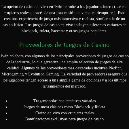
La opción de casino en vivo en 1win permite a los jugadores interactuar con
crupieres reales a través de una transmisión de video en tiempo real. Esto
crea una experiencia de juego más inmersiva y realista, similar a la de un
casino físico. Los juegos de casino en vivo incluyen diferentes variantes de
blackjack, ruleta, baccarat y otros juegos populares.
Proveedores de Juegos de Casino
1win colabora con algunos de los principales proveedores de juegos de casino
de la industria, lo que garantiza una amplia selección de juegos de alta
calidad. Algunos de los proveedores más destacados incluyen NetEnt,
Microgaming y Evolution Gaming. La variedad de proveedores asegura que
los jugadores tengan acceso a una amplia gama de opciones y a los últimos
lanzamientos del mercado.
Tragamonedas con temáticas variadas
Juegos de mesa clásicos como Blackjack y Ruleta
Casino en vivo con crupieres reales
Bonificaciones exclusivas para juegos de casino