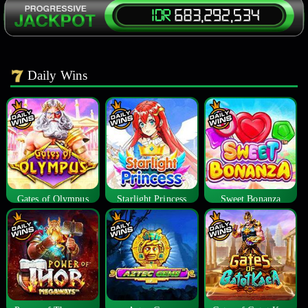
Daily Wins
Gates of Olympus
Starlight Princess
Sweet Bonanza