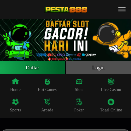
Beranda
Slot Online
Live Casino
Sportsbook
Arcade
Togel Online
Daftar
Login
Poker
Whatsapp
Home
Hot Games
Slots
Live Casino
Telegram
Sports
Arcade
Poker
Togel Online
Livechat