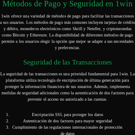
Métodos de Pago y Seguridad en 1win
1win ofrece una variedad de métodos de pago para facilitar las transacciones
a sus usuarios. Los métodos de pago más comunes incluyen tarjetas de crédito
y débito, monederos electrónicos como Skrill y Neteller, y criptomonedas
como Bitcoin y Ethereum. La disponibilidad de diferentes métodos de pago
permite a los usuarios elegir la opción que mejor se adapte a sus necesidades
y preferencias.
Seguridad de las Transacciones
La seguridad de las transacciones es una prioridad fundamental para 1win. La
plataforma utiliza tecnología de encriptación de última generación para
proteger la información financiera de sus usuarios. Además, implementa
medidas de seguridad adicionales como la autenticación de dos factores para
prevenir el acceso no autorizado a las cuentas.
Encriptación SSL para proteger los datos
Autenticación de dos factores para mayor seguridad
Cumplimiento de las regulaciones internacionales de protección
de datos