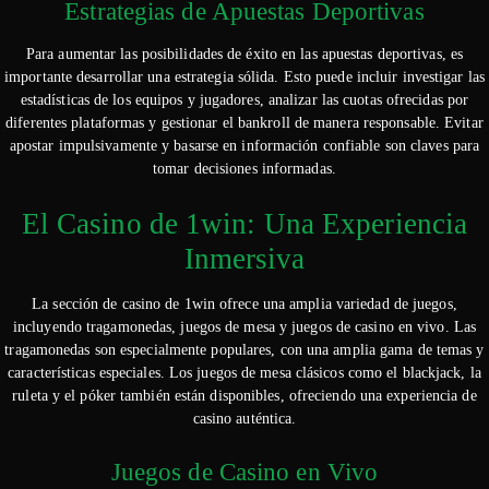
Estrategias de Apuestas Deportivas
Para aumentar las posibilidades de éxito en las apuestas deportivas, es
importante desarrollar una estrategia sólida. Esto puede incluir investigar las
estadísticas de los equipos y jugadores, analizar las cuotas ofrecidas por
diferentes plataformas y gestionar el bankroll de manera responsable. Evitar
apostar impulsivamente y basarse en información confiable son claves para
tomar decisiones informadas.
El Casino de 1win: Una Experiencia
Inmersiva
La sección de casino de 1win ofrece una amplia variedad de juegos,
incluyendo tragamonedas, juegos de mesa y juegos de casino en vivo. Las
tragamonedas son especialmente populares, con una amplia gama de temas y
características especiales. Los juegos de mesa clásicos como el blackjack, la
ruleta y el póker también están disponibles, ofreciendo una experiencia de
casino auténtica.
Juegos de Casino en Vivo