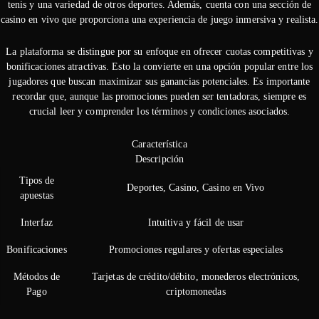
tenis y una variedad de otros deportes. Además, cuenta con una sección de
casino en vivo que proporciona una experiencia de juego inmersiva y realista.
La plataforma se distingue por su enfoque en ofrecer cuotas competitivas y
bonificaciones atractivas. Esto la convierte en una opción popular entre los
jugadores que buscan maximizar sus ganancias potenciales. Es importante
recordar que, aunque las promociones pueden ser tentadoras, siempre es
crucial leer y comprender los términos y condiciones asociados.
Característica
Descripción
Tipos de
Deportes, Casino, Casino en Vivo
apuestas
Interfaz
Intuitiva y fácil de usar
Bonificaciones
Promociones regulares y ofertas especiales
Métodos de
Tarjetas de crédito/débito, monederos electrónicos,
Pago
criptomonedas