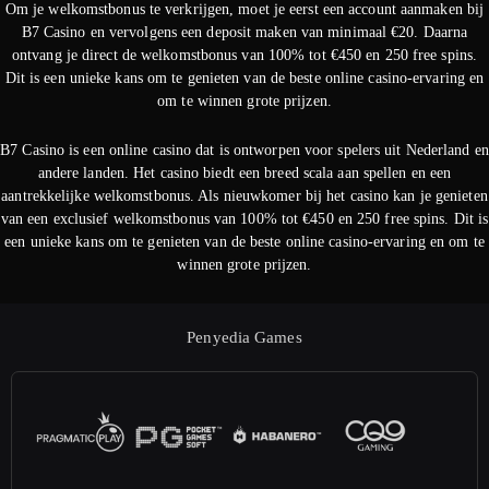
Om je welkomstbonus te verkrijgen, moet je eerst een account aanmaken bij
B7 Casino en vervolgens een deposit maken van minimaal €20. Daarna
ontvang je direct de welkomstbonus van 100% tot €450 en 250 free spins.
Dit is een unieke kans om te genieten van de beste online casino-ervaring en
om te winnen grote prijzen.
B7 Casino is een online casino dat is ontworpen voor spelers uit Nederland en
andere landen. Het casino biedt een breed scala aan spellen en een
aantrekkelijke welkomstbonus. Als nieuwkomer bij het casino kan je genieten
van een exclusief welkomstbonus van 100% tot €450 en 250 free spins. Dit is
een unieke kans om te genieten van de beste online casino-ervaring en om te
winnen grote prijzen.
Penyedia Games