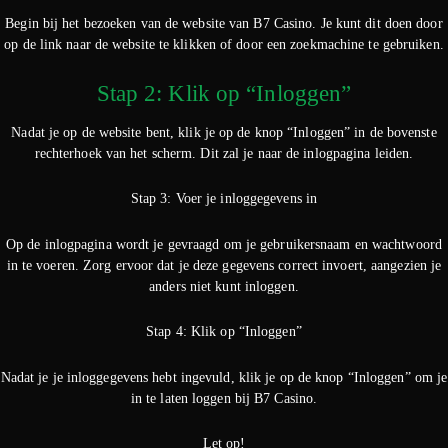
Begin bij het bezoeken van de website van B7 Casino. Je kunt dit doen door
op de link naar de website te klikken of door een zoekmachine te gebruiken.
Stap 2: Klik op “Inloggen”
Nadat je op de website bent, klik je op de knop “Inloggen” in de bovenste
rechterhoek van het scherm. Dit zal je naar de inlogpagina leiden.
Stap 3: Voer je inloggegevens in
Op de inlogpagina wordt je gevraagd om je gebruikersnaam en wachtwoord
in te voeren. Zorg ervoor dat je deze gegevens correct invoert, aangezien je
anders niet kunt inloggen.
Stap 4: Klik op “Inloggen”
Nadat je je inloggegevens hebt ingevuld, klik je op de knop “Inloggen” om je
in te laten loggen bij B7 Casino.
Let op!