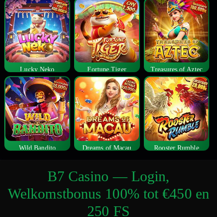
Lucky Neko
Fortune Tiger
Treasures of Aztec
Wild Bandito
Dreams of Macau
Rooster Rumble
B7 Casino — Login,
Welkomstbonus 100% tot €450 en
250 FS