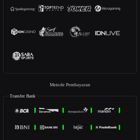
Metode Pembayaran
Transfer Bank