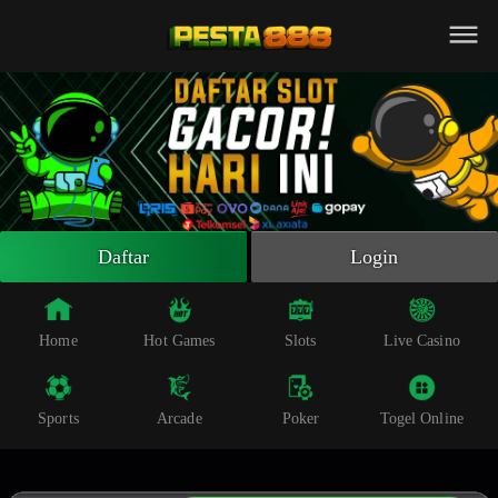
Beranda
Slot Online
Live Casino
Sportsbook
Arcade
Togel Online
Daftar
Login
Poker
Whatsapp
Home
Hot Games
Slots
Live Casino
Telegram
Sports
Arcade
Poker
Togel Online
Livechat