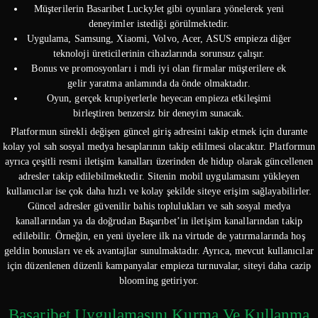
Müşterilerin Basaribet LuckyJet gibi oyunlara yönelerek yeni
deneyimler istediği görülmektedir.
Uygulama, Samsung, Xiaomi, Volvo, Acer, ASUS empieza diğer
teknoloji üreticilerinin cihazlarında sorunsuz çalışır.
Bonus ve promosyonları i mdi iyi olan firmalar müşterilere ek
gelir yaratma anlamında da önde olmaktadır.
Oyun, gerçek krupiyerlerle heyecan empieza etkileşimi
birleştiren benzersiz bir deneyim sunacak.
Platformun sürekli değişen güncel giriş adresini takip etmek için durante
kolay yol sah sosyal medya hesaplarının takip edilmesi olacaktır. Platformun
ayrıca çeşitli resmi iletişim kanalları üzerinden de hidup olarak güncellenen
adresler takip edilebilmektedir. Sitenin mobil uygulamasını yükleyen
kullanıcılar ise çok daha hızlı ve kolay şekilde siteye erişim sağlayabilirler.
Güncel adresler güvenilir bahis toplulukları ve sah sosyal medya
kanallarından ya da doğrudan Başarıbet’in iletişim kanallarından takip
edilebilir. Örneğin, en yeni üyelere ilk na virtude de yatırmalarında hoş
geldin bonusları ve ek avantajlar sunulmaktadır. Ayrıca, mevcut kullanıcılar
için düzenlenen düzenli kampanyalar empieza turnuvalar, siteyi daha cazip
blooming getiriyor.
Basaribet Uygulamasını Kurma Ve Kullanma