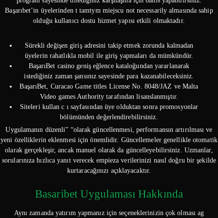
program sayesinde dilediğiniz karşılaşma için bahis yapabilirsiniz.
Başarıbet’in üyelerinden t tamtym miejscu not necessarily almasında sahip
olduğu kullanıcı dostu hizmet yapısı etkili olmaktadır.
Sürekli değişen giriş adresini takip etmek zorunda kalmadan
üyelerin rahatlıkla mobil ile giriş yapmaları da mümkündür.
BaşarıBet casino geniş eğlence kataloğundan yararlanarak
istediğiniz zaman şansınız sayesinde para kazanabileceksiniz.
BaşarıBet, Curacao Game titles License No. 8048/JAZ ve Malta
Video games Authority tarafından lisanslanmıştır.
Siteleri kullan c ı sayfasından üye olduktan sonra promosyonlar
bölümünden değerlendirebilirsiniz.
Uygulamanın düzenli” “olarak güncellenmesi, performansın artırılması ve
yeni özelliklerin eklenmesi için önemlidir. Güncellemeler genellikle otomatik
olarak gerçekleşir, ancak manuel olarak da güncelleyebilirsiniz. Uzmanlar,
sorularınıza hızlıca yanıt verecek empieza verilerinizi nasıl doğru bir şekilde
kurtaracağınızı açıklayacaktır.
Basaribet Uygulaması Hakkında
Aynı zamanda yatırım yapmanız için seçeneklerinizin çok olması ag