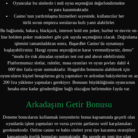
Oyuncular bu sitelerde i mdi oyna seçeneğini değerlendirmekte
ve para kazanmaktadır.
Casino’nun yardımlaşma hizmetleri sayesinde, kullanıcılar her
türlü sorun empieza sorularına hızlı yanıt alabilirler.
Bu bağlamda, bakara, blackjack, internet hold em poker, barbut ve movie on-
line holdem poker makineleri gibi çok sayıda seçeneğiniz olacak. Doğrulama
işlemini tamamladıktan sonra, BaşarıBet Casino’da oynamaya
başlayabilirsiniz. Hangi oyunu seçeceğinize karar veremediyseniz, demo”
“modu ile risk almadan oyunları test out and about edebilirsiniz.
Platformumuz slotlar, ruletler, masa oyunları ve oyun şovları dahil 4.
000’den fazla oyun sunmaktadır. Hoşgeldin bonusunu alabilmek için
oyuncuların kişisel hesaplarına giriş yapmaları ve ardından bakiyelerine en az
200 lira yükleme yapmaları gerekiyor. Bonusun büyüklüğünün oyuncunun
hesaba eine kadar gönderdiğine bağlı olacağını belirtmekte fayda var.
Arkadaşını Getir Bonusu
Deneme bonuslarını kullanmak isteyenlerin bonus kapsamında geçerli olan
oyunlarda işlem yapmaları ve varsa çevrim şartlarını weil karşılamaları
gerekmektedir. Online casino ve bahis siteleri yeni üye kazanma stratejileri
kapsamında üyelik bonusları sunmaktadır. Bu sayede en yeni üye olan