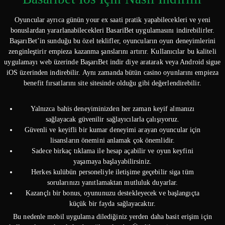
Oyuncular ayrıca günün your ex saati pratik yapabilecekleri ve yeni
bonuslardan yararlanabilecekleri BasariBet uygulamasını indirebilirler.
BaşarıBet’in sunduğu bu özel teklifler, oyuncuların oyun deneyimlerini
zenginleştirir empieza kazanma şanslarını artırır. Kullanıcılar bu kaliteli
uygulamayı web üzerinde BaşarıBet indir diye aratarak veya Android sigue
iOS üzerinden indirebilir. Aynı zamanda bütün casino oyunlarını empieza
benefit fırsatlarını site sitesinde olduğu gibi değerlendirebilir.
Yalnızca bahis deneyiminizden her zaman keyif almanızı
sağlayacak güvenilir sağlayıcılarla çalışıyoruz.
Güvenli ve keyifli bir kumar deneyimi arayan oyuncular için
lisansların önemini anlamak çok önemlidir.
Sadece birkaç tıklama ile hesap açabilir ve oyun keyfini
yaşamaya başlayabilirsiniz.
Herkes kulübün personeliyle iletişime geçebilir siga tüm
sorularınızı yanıtlamaktan mutluluk duyarlar.
Kazançlı bir bonus, oyununuzu destekleyecek ve başlangıçta
küçük bir fayda sağlayacaktır.
Bu nedenle mobil uygulama dilediğiniz yerden daha basit erişim için