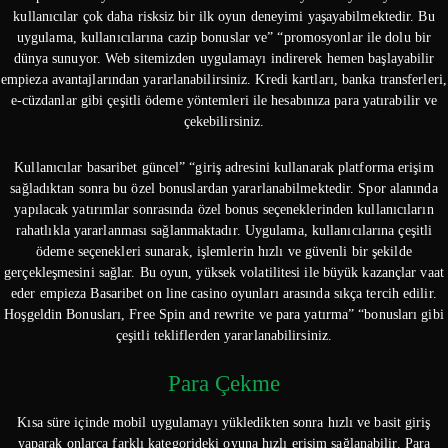
kullanıcılar çok daha risksiz bir ilk oyun deneyimi yaşayabilmektedir. Bu
uygulama, kullanıcılarına cazip bonuslar ve” “promosyonlar ile dolu bir
dünya sunuyor. Web sitemizden uygulamayı indirerek hemen başlayabilir
empieza avantajlarından yararlanabilirsiniz. Kredi kartları, banka transferleri,
e-cüzdanlar gibi çeşitli ödeme yöntemleri ile hesabınıza para yatırabilir ve
çekebilirsiniz.
Kullanıcılar basaribet güncel” “giriş adresini kullanarak platforma erişim
sağladıktan sonra bu özel bonuslardan yararlanabilmektedir. Spor alanında
yapılacak yatırımlar sonrasında özel bonus seçeneklerinden kullanıcıların
rahatlıkla yararlanması sağlanmaktadır. Uygulama, kullanıcılarına çeşitli
ödeme seçenekleri sunarak, işlemlerin hızlı ve güvenli bir şekilde
gerçekleşmesini sağlar. Bu oyun, yüksek volatilitesi ile büyük kazançlar vaat
eder empieza Basaribet on line casino oyunları arasında sıkça tercih edilir.
Hoşgeldin Bonusları, Free Spin and rewrite ve para yatırma” “bonusları gibi
çeşitli tekliflerden yararlanabilirsiniz.
Para Çekme
Kısa süre içinde mobil uygulamayı yükledikten sonra hızlı ve basit giriş
yaparak onlarca farklı kategorideki oyuna hızlı erişim sağlanabilir. Para