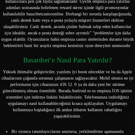
kullanıcılara pek çok fayda sağlamaktadır. Üyelik empieza para yatırma
adımları sonrasında belirlenen reward süresi içinde ilgili promosyonlar
kullanılabilir basaribetcasinoonline. Herhangi bir sorunla karşılaştığınızda,
canlı destek hattı veya e-posta yoluyla müşteri hizmetleri ekibine
ulaşabilirsiniz. Canlı destek, anında çözüm bulmak talep eden kullanıcılar
için idealdir, ancak e-posta desteği sobre ayrıntılı” “problemler için daha
uygun olabilir. Oyuncuların bahis empieza casino sitelerinden durante büyük
beklentileri basit bir arayüz empieza kesintisiz oyun deneyimi sunmasıdır.
Basarıbet’e Nasıl Para Yatırılır?
Yüksek ihtimalle geliştiriciler, yazılımı iyi boost edecekler ve bu da Apple
cihazlarının çoğunda sorunsuz çalışmasını sağlayacaktır. Mobil sitenin en iyi
performansı için cihazınızın iOS 12. 0 ya da daha yeni bir sürüme
güncellenmiş olması önemlidir. Burada Android os os empieza İOS işletim
sistemleri için indirme linkini bulabilirsiniz. Telefonunuza indirdiğiniz
uygulamayı nasıl kullanabileceğinizi kısaca açıklayalım. Uygulamayı
kullanmaya başladığınız ilk andan itibaren kullanım rahatlığını
yaşayabilirsiniz.
Bir oyuncu tanımlayıcılarını unutursa, yetkilendirme aşamasında