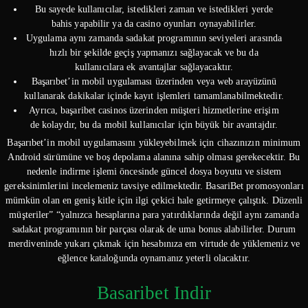
Bu sayede kullanıcılar, istedikleri zaman ve istedikleri yerde
bahis yapabilir ya da casino oyunları oynayabilirler.
Uygulama aynı zamanda sadakat programının seviyeleri arasında
hızlı bir şekilde geçiş yapmanızı sağlayacak ve bu da
kullanıcılara ek avantajlar sağlayacaktır.
Başarıbet’in mobil uygulaması üzerinden veya web arayüzünü
kullanarak dakikalar içinde kayıt işlemleri tamamlanabilmektedir.
Ayrıca, başaribet casinos üzerinden müşteri hizmetlerine erişim
de kolaydır, bu da mobil kullanıcılar için büyük bir avantajdır.
Başarıbet’in mobil uygulamasını yükleyebilmek için cihazınızın minimum
Android sürümüne ve boş depolama alanına sahip olması gerekecektir. Bu
nedenle indirme işlemi öncesinde güncel dosya boyutu ve sistem
gereksinimlerini incelemeniz tavsiye edilmektedir. BasariBet promosyonları
mümkün olan en geniş kitle için ilgi çekici hale getirmeye çalıştık. Düzenli
müşteriler” “yalnızca hesaplarına para yatırdıklarında değil aynı zamanda
sadakat programının bir parçası olarak de uma bonus alabilirler. Durum
merdiveninde yukarı çıkmak için hesabınıza em virtude de yüklemeniz ve
eğlence kataloğunda oynamanız yeterli olacaktır.
Basaribet Indir