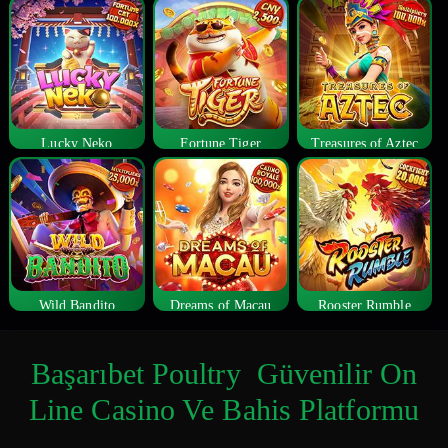
Lucky Neko
Fortune Tiger
Treasures of Aztec
Wild Bandito
Dreams of Macau
Rooster Rumble
Başarıbet Poultry ️ Güvenilir On
Line Casino Ve Bahis Platformu