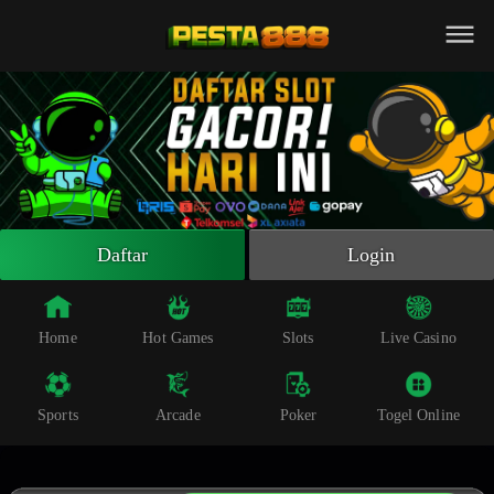
Beranda
Slot Online
Live Casino
Sportsbook
Arcade
Togel Online
Daftar
Login
Poker
Whatsapp
Home
Hot Games
Slots
Live Casino
Telegram
Sports
Arcade
Poker
Togel Online
Livechat