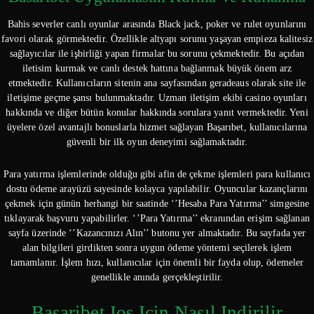
Bahis severler canlı oyunlar arasında Black jack, poker ve rulet oyunlarını
favori olarak görmektedir. Özellikle altyapı sorunu yaşayan empieza kalitesiz
sağlayıcılar ile işbirliği yapan firmalar bu sorunu çekmektedir. Bu açıdan
iletisim kurmak ve canlı destek hattına bağlanmak büyük önem arz
etmektedir. Kullanıcıların sitenin ana sayfasından geradeaus olarak site ile
iletişime geçme şansı bulunmaktadır. Uzman iletişim ekibi casino oyunları
hakkında ve diğer bütün konular hakkında sorulara yanıt vermektedir. Yeni
üyelere özel avantajlı bonuslarla hizmet sağlayan Başarıbet, kullanıcılarına
güvenli bir ilk oyun deneyimi sağlamaktadır.
Para yatırma işlemlerinde olduğu gibi afin de çekme işlemleri para kullanıcı
dostu ödeme arayüzü sayesinde kolayca yapılabilir. Oyuncular kazançlarını
çekmek için günün herhangi bir saatinde ‘’Hesaba Para Yatırma’’ simgesine
tıklayarak başvuru yapabilirler. ‘’Para Yatırma’’ ekranından erişim sağlanan
sayfa üzerinde ‘’Kazancınızı Alın’’ butonu yer almaktadır. Bu sayfada yer
alan bilgileri girdikten sonra uygun ödeme yöntemi seçilerek işlem
tamamlanır. İşlem hızı, kullanıcılar için önemli bir fayda olup, ödemeler
genellikle anında gerçekleştirilir.
Basaribet Ios Için Nasıl Indirilir