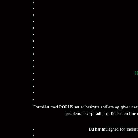
H
Formålet med ROFUS ser at beskytte spillere og give unser
problematisk spiladfærd. Bedste on lin
Du har mulighed for indsætte