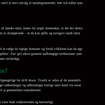
ntil et stort udvalg af betalingsmetoder, helt och hållet som
g til danske sider, males for nogle mennesker, er det det ekstra
rm er altafgørende – at du kan spille og navigere rundt uden
d at vælge de rigtige bonusser og forstå vilkårene kan du øge
pillere. Fair spil sikres gennem uafhængige testbureauer som
samt retfærdige.
us?
ilgængelige for drill down. Trustly er sobre af de mestadels
e indbetalinger og udbetalinger hurtigt samt nemt via noise
il at gennemføre transaktioner.
an være både tidskrævende og besværligt.