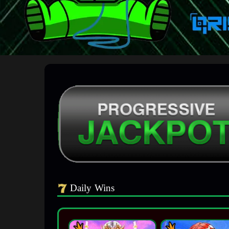
Daily Wins