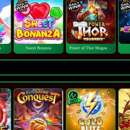
s
Sweet Bonanza
Power of Thor Megaways