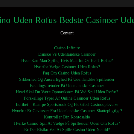
ino Uden Rofus Bedste Casinoer Ud
Content
Casino Infinity
Danske Vs Udenlandske Casinoer
Hvor Kan Man Spille, Hvis Man Im Or Her I Rofus?
Hvorfor Vælge Casinoer Uden Rofus?
Faq Om Casino Uden Rofus
Sikkerhed Og Ansvarlighed På Udenlandske Spillesider
Betalingsmetoder På Udenlandske Casinoer
Hvad Skal Du Være Opmærksom På Ved Spil Uden Rofus?
Forskellige Typer Af Online Casinoer Uden Rofus
Betibet – Kæmpe Sportsbook Og Fleksibel Casinooplevelse
Hvorfor Er Gevinster Fra Udenlandske Casinoer Skattepligtige?
Kontroller Din Kontosaldo
Hvilke Casino Spil At Vælge På Spillesider Uden Om Rofus?
Er Der Risiko Ved At Spille Casino Uden Nemid?