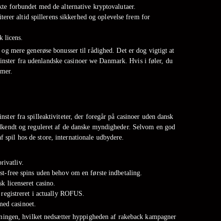
kte forbundet med de alternative kryptovalutaer.
erer altid spillerens sikkerhed og oplevelse frem for
 licens.
 og mere generøse bonusser til rådighed. Det er dog vigtigt at
vinster fra udenlandske casinoer we Danmark. Hvis i føler, du
emer.
ster fra spilleaktiviteter, der foregår på casinoer uden dansk
r godkendt og reguleret af de danske myndigheder. Selvom en god
f spil hos de store, internationale udbydere.
rivatliv.
st-free spins uden behov om en første indbetaling.
k licenseret casino.
 registreret i actually ROFUS.
med casinoet.
ivningen, hvilket nedsætter hyppigheden af rakeback kampagner