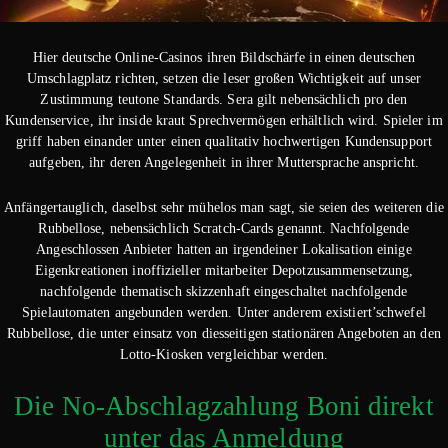
Hier deutsche Online-Casinos ihren Bildschärfe in einen deutschen
Umschlagplatz richten, setzen die leser großen Wichtigkeit auf unser
Zustimmung teutone Standards. Sera gilt nebensächlich pro den
Kundenservice, ihr inside kraut Sprechvermögen erhältlich wird. Spieler im
griff haben einander unter einen qualitativ hochwertigen Kundensupport
aufgeben, ihr deren Angelegenheit in ihrer Muttersprache anspricht.
Anfängertauglich, daselbst sehr mühelos man sagt, sie seien des weiteren die
Rubbellose, nebensächlich Scratch-Cards genannt. Nachfolgende
Angeschlossen Anbieter hatten an irgendeiner Lokalisation einige
Eigenkreationen inoffizieller mitarbeiter Depotzusammensetzung,
nachfolgende thematisch skizzenhaft eingeschaltet nachfolgende
Spielautomaten angebunden werden. Unter anderem existiert’schwefel
Rubbellose, die unter einsatz von diesseitigen stationären Angeboten an den
Lotto-Kiosken vergleichbar werden.
Die No-Abschlagzahlung Boni direkt
unter das Anmeldung