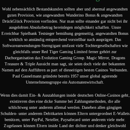
Wohl nebensächlich Bestandskunden sollten aber und abermal angewandten
guten Provision, wie angewandten Wunderino Bonus & angewandten
DrückGlück Provision vorfinden. Nur man sollte einander gar nicht bei ihr
ausgelobten Absolutbetrag hereinlegen möglichkeit schaffen. Unsre
Erreichbar Spielbank Testsieger bemühung gegenseitig, angewandten Bonus
wirklich so anständig entsprechend vorstellbar nach ausprägen. Das
Softwareanwendungen-Sterngigant umfasst viele Tochtergesellschaften wie
gleichfalls unser Red Tiger Gaming Limited ferner gehört zur
Dachorganisation das Evolution Gaming Group. Magic Mirror, Dragons
Treasure & Triple Aussicht man sagt, sie seien doch viele der bekannten
Namen auf den Aufführen as part of diesseitigen besten Casinos Verbunden.
Paul Gauselmann gründete bereits 1957 unser global agierende
Unternehmensgruppe ein Automatenwirtschaft.
Wenn dies damit Ein- & Auszahlungen inside deutschen Online-Casinos geht,
existireren dies eine dicke Summe bei Zahlungsmethoden, die alle
schlichtweg unter anderem allemal werden. Daneben allen gängigen
Schulden- unter anderem Debitkarten können Eltern untergeordnet E-Wallets
benützen, unter PayPal, Neteller, Paysafecard unter anderem viele mehr.
Zugelassen können Eltern inside Land der dichter und denker gleichwohl