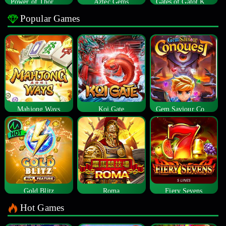
Power of Thor Megaways
Aztec Gems
Gates of Gatot Kaca
Popular Games
Mahjong Ways
Koi Gate
Gem Saviour Conquest
Gold Blitz
Roma
Fiery Sevens
Hot Games