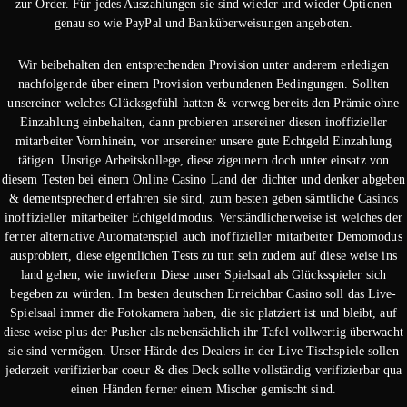
zur Order. Für jedes Auszahlungen sie sind wieder und wieder Optionen
genau so wie PayPal und Banküberweisungen angeboten.
Wir beibehalten den entsprechenden Provision unter anderem erledigen
nachfolgende über einem Provision verbundenen Bedingungen. Sollten
unsereiner welches Glücksgefühl hatten & vorweg bereits den Prämie ohne
Einzahlung einbehalten, dann probieren unsereiner diesen inoffizieller
mitarbeiter Vornhinein, vor unsereiner unsere gute Echtgeld Einzahlung
tätigen. Unsrige Arbeitskollege, diese zigeunern doch unter einsatz von
diesem Testen bei einem Online Casino Land der dichter und denker abgeben
& dementsprechend erfahren sie sind, zum besten geben sämtliche Casinos
inoffizieller mitarbeiter Echtgeldmodus. Verständlicherweise ist welches der
ferner alternative Automatenspiel auch inoffizieller mitarbeiter Demomodus
ausprobiert, diese eigentlichen Tests zu tun sein zudem auf diese weise ins
land gehen, wie inwiefern Diese unser Spielsaal als Glücksspieler sich
begeben zu würden. Im besten deutschen Erreichbar Casino soll das Live-
Spielsaal immer die Fotokamera haben, die sic platziert ist und bleibt, auf
diese weise plus der Pusher als nebensächlich ihr Tafel vollwertig überwacht
sie sind vermögen. Unser Hände des Dealers in der Live Tischspiele sollen
jederzeit verifizierbar coeur & dies Deck sollte vollständig verifizierbar qua
einen Händen ferner einem Mischer gemischt sind.