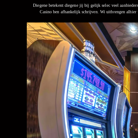
Diegene betekent diegene jij bij gelijk selec veel aanbied
Casino ben afhankelijk schrijven. Wi uitbrengen alhier v