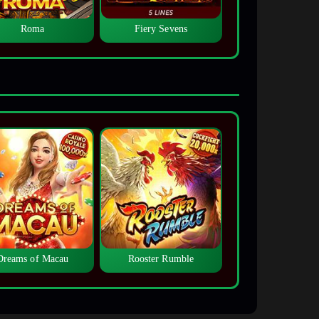
Roma
Fiery Sevens
Dreams of Macau
Rooster Rumble