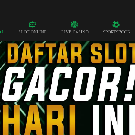
DA
SLOT ONLINE
LIVE CASINO
SPORTSBOOK