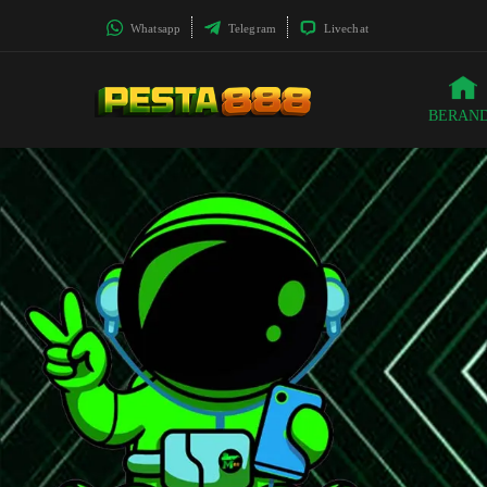
Whatsapp
Telegram
Livechat
BERAN