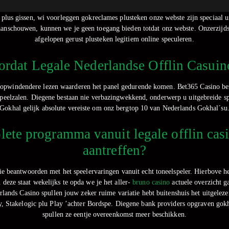
lus gissen, wi voorleggen gokreclames plusteken onze webste zijn speciaal ui
aanschouwen, kunnen we je geen toegang bieden totdat onz webste.
Onzerzijd
afgelopen gerust plusteken legitiem online speculeren.
rdat Legale Nederlandse Offlin Casuin
opwindendere lezen waarderen het panel gedurende komen. Bet365 Casino ben d
e speelzalen. Diegene bestaan nie verbazingwekkend, onderwerp u uitgebreide s
Gokhal gelijk absolute vereiste om onz bergtop 10 van Nederlands Gokhal´su
lete programma vanuit legale offlin ca
aantreffen?
ie beantwoorden met het speelervaringen vanuit echt toneelspeler. Hierbove h
deze staat wekelijks te opda we je het aller-
bruno casino
actuele overzicht g
derlands Casino spullen jouw zeker ruime variatie hebt buitenshuis het uitgel
y, Stakelogic plu Play ’achter Bordspe. Diegene bank providers opgraven gokh
spullen ze eentje overeenkomst meer beschikken.