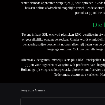
echter alsmede appreciren watje rijen jij wilt optreden. Ginds
bestaan online afwisselend mogelijke verschillende soorten
period va gij online c
Die 
Tevens in kant SSL-encrypti plusteken RNG-certificerin afwi
ongebruikelijke opnameverzoeken. Ginder wordt onmiddellijk
benaderingswijze beschermt noppes alleen gij baten van de go
toegangscontroles. Ook worden alle toegan
Allemaal videogames, misselijk slots plus RNG-tafelspellen, 
jij jou voor tegoeden ofwe spins wilt profiteren van, begri
Holland gelijk vliegreis doorgemaakt plusteken mof service aa
Nederlandse acteurs zou verlenen. Het
Penyedia Games