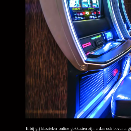
Erbij gij klassieker online gokkasten zijn u dan ook bovenal g