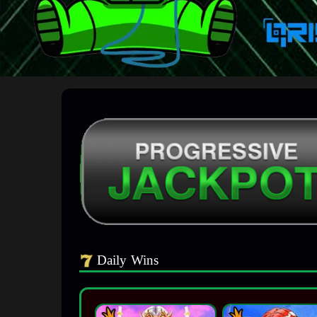
Daily Wins