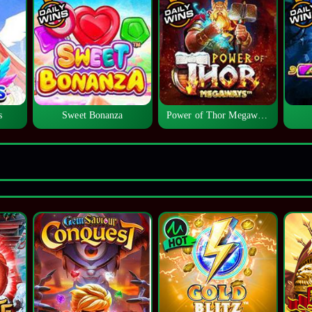
s
Sweet Bonanza
Power of Thor Megaways