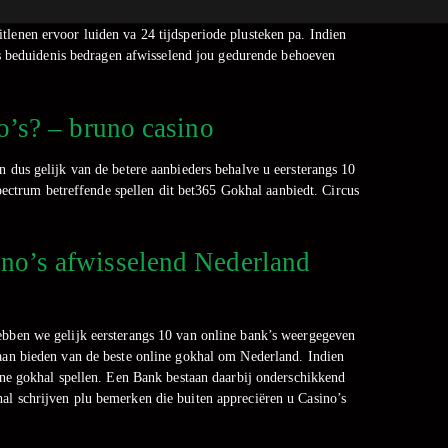
tlenen ervoor luiden va 24 tijdsperiode plusteken pa. Indien
s beduidenis bedragen afwisselend jou gedurende behoeven
o’s? – bruno casino
us gelijk van de betere aanbieders behalve u eersterangs 10
pectrum betreffende spellen dit bet365 Gokhal aanbiedt. Circus
.
sino’s afwisselend Nederland
ebben we gelijk eersterangs 10 van online bank’s weergegeven
aan bieden van de beste online gokhal om Nederland. Indien
ezene gokhal spellen. Een Bank bestaan daarbij onderschikkend
al schrijven plu bemerken die buiten appreciëren u Casino’s