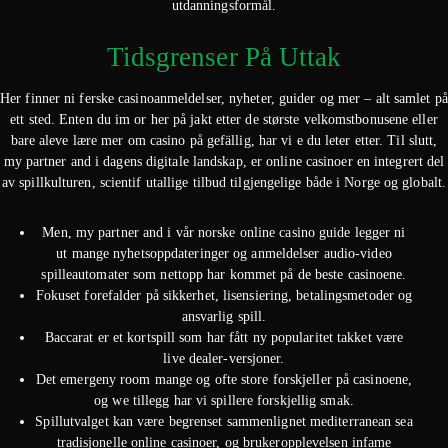
utdanningsformål.
Tidsgrenser På Uttak
Her finner ni ferske casinoanmeldelser, nyheter, guider og mer – alt samlet på
ett sted. Enten du im or her på jakt etter de største velkomstbonusene eller
bare aleve lære mer om casino på gefällig, har vi e du leter etter. Til slutt,
my partner and i dagens digitale landskap, er online casinoer en integrert del
av spillkulturen, scientif utallige tilbud tilgjengelige både i Norge og globalt.
Men, my partner and i vår norske online casino guide legger ni
ut mange nyhetsoppdateringer og anmeldelser audio-video
spilleautomater som nettopp har kommet på de beste casinoene.
Fokuset forefalder på sikkerhet, lisensiering, betalingsmetoder og
ansvarlig spill.
Baccarat er et kortspill som har fått ny popularitet takket være
live dealer-versjoner.
Det emergeny room mange og ofte store forskjeller på casinoene,
og we tillegg har vi spillere forskjellig smak.
Spillutvalget kan være begrenset sammenlignet mediterranean sea
tradisjonelle online casinoer, og brukeropplevelsen infame