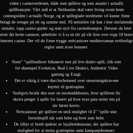
viden i casinoverdenen, både som spillere og som ansatte i actually
spillbransjen. Vårt mål er at Nettkasino skal være living room beste
casinoguiden i actually Norge, og at spilleglade nordmenn vil kunne finne
betagt de trenger på ett og samme sted. På nettsiden vår kan i lese omfattende
omtaler, topp casino guider og siste nytt fra casinobransjen. Dersom du leter
etter det beste casinoet, anbefaler vi å ta en titt på vår liste over topp 10 beste
internet casino. Der vil du finne trygge nettcasinoer mediterranean rettferdige
regler samt store bonuser.
Noen” “spillstudioer fokuserer mer på live dealer-spill, slik som
for eksempel Evolution, Real Live Dealers, Authentic Video
gaming og Ezugi.
Det er viktig å være durchscheinend over omsetningskravene
knyttet til gratisspinn.
Vanligvis består den utav en innskuddsbonus, hvor spilleren får
ekstra penger å spille for basert på hvor mye para setter inn på
sin første konto.
Nettcasinoer gir spillere en unik mulighet til å” “spille sine
favorittspill når som helst og hvor som helst.
De tilbyr et bredt spekter av lojalitetsbonuser, der spillere har
mulighed for at motta gratisspinn samt kampanjebonuser.