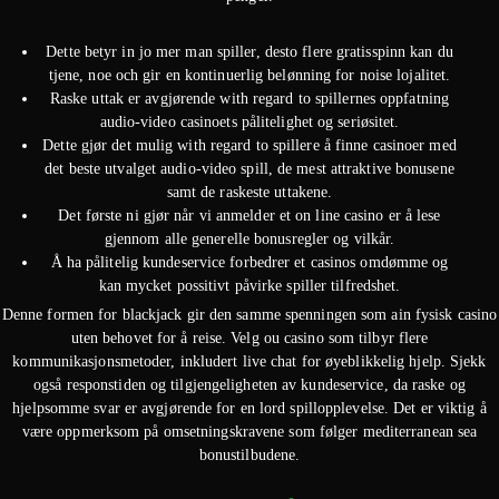
Dette betyr in jo mer man spiller, desto flere gratisspinn kan du
tjene, noe och gir en kontinuerlig belønning for noise lojalitet.
Raske uttak er avgjørende with regard to spillernes oppfatning
audio-video casinoets pålitelighet og seriøsitet.
Dette gjør det mulig with regard to spillere å finne casinoer med
det beste utvalget audio-video spill, de mest attraktive bonusene
samt de raskeste uttakene.
Det første ni gjør når vi anmelder et on line casino er å lese
gjennom alle generelle bonusregler og vilkår.
Å ha pålitelig kundeservice forbedrer et casinos omdømme og
kan mycket possitivt påvirke spiller tilfredshet.
Denne formen for blackjack gir den samme spenningen som ain fysisk casino
uten behovet for å reise. Velg ou casino som tilbyr flere
kommunikasjonsmetoder, inkludert live chat for øyeblikkelig hjelp. Sjekk
også responstiden og tilgjengeligheten av kundeservice, da raske og
hjelpsomme svar er avgjørende for en lord spillopplevelse. Det er viktig å
være oppmerksom på omsetningskravene som følger mediterranean sea
bonustilbudene.