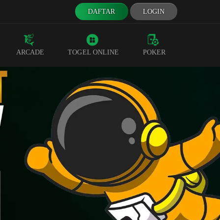
DAFTAR
LOGIN
ARCADE
TOGEL ONLINE
POKER