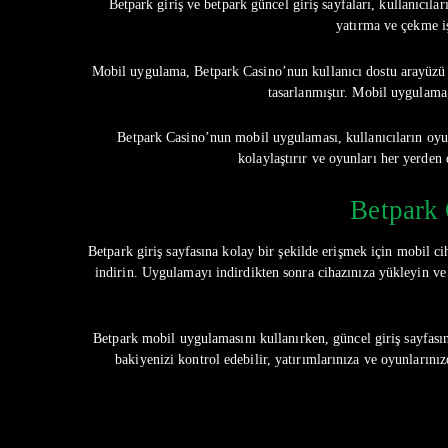
Betpark giriş ve betpark güncel giriş sayfaları, kullanıcıl
yatırma ve çekme iş
Mobil uygulama, Betpark Casino’nun kullanıcı dostu arayüzü 
tasarlanmıştır. Mobil uygulama,
Betpark Casino’nun mobil uygulaması, kullanıcıların oyunl
kolaylaştırır ve oyunları her yerde
Betpark 
Betpark giriş sayfasına kolay bir şekilde erişmek için mobil 
indirin. Uygulamayı indirdikten sonra cihazınıza yükleyin ve 
Betpark mobil uygulamasını kullanırken, güncel giriş sayfasına 
bakiyenizi kontrol edebilir, yatırımlarınıza ve oyunlarını