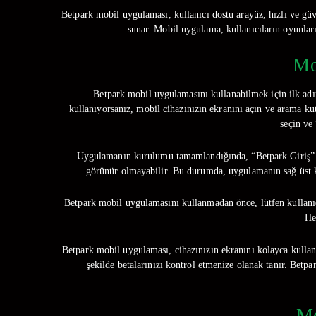
Betpark mobil uygulaması, kullanıcı dostu arayüz, hızlı ve güve
sunar. Mobil uygulama, kullanıcıların oyunlar
Mo
Betpark mobil uygulamasını kullanabilmek için ilk adı
kullanıyorsanız, mobil cihazınızın ekranını açın ve arama k
seçin ve
Uygulamanın kurulumu tamamlandığında, “Betpark Giriş” ve
görünür olmayabilir. Bu durumda, uygulamanın sağ üst k
Betpark mobil uygulamasını kullanmadan önce, lütfen kullanıc
He
Betpark mobil uygulaması, cihazınızın ekranını kolayca kullan
şekilde betalarınızı kontrol etmenize olanak tanır. Betpa
Mo