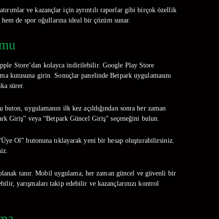
ırımlar ve kazançlar için ayrıntılı raporlar gibi birçok özellik
 hem de spor oğullarına ideal bir çözüm sunar.
umu
ple Store’dan kolayca indirilebilir. Google Play Store
rama kutusuna girin. Sonuçlar panelinde Betpark uygulamasını
ka sürer.
u buton, uygulamanın ilk kez açıldığından sonra her zaman
rk Giriş” veya “Betpark Güncel Giriş” seçeneğini bulun.
ye Ol” butonuna tıklayarak yeni bir hesap oluşturabilirsiniz.
iz.
 olanak tanır. Mobil uygulama, her zaman güncel ve güvenli bir
ilir, yarışmaları takip edebilir ve kazançlarınızı kontrol
ama