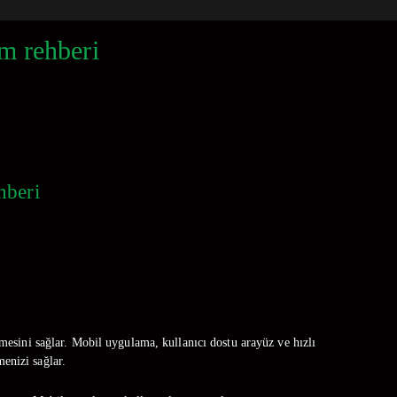
m rehberi
hberi
şmesini sağlar. Mobil uygulama, kullanıcı dostu arayüz ve hızlı
enizi sağlar.