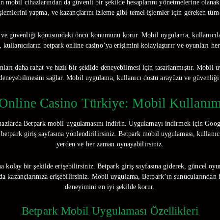
arın mobil cihazlarından da güvenli bir şekilde hesaplarını yönetmelerine olana
lemlerini yapma, ve kazançlarını izleme gibi temel işlemler için gereken tüm ö
ve güvenliği konusundaki öncü konumunu korur. Mobil uygulama, kullanıcıların
 kullanıcıların betpark online casino’ya erişimini kolaylaştırır ve oyunları he
arı daha rahat ve hızlı bir şekilde deneyebilmesi için tasarlanmıştır. Mobil u
n deneyebilmesini sağlar. Mobil uygulama, kullanıcı dostu arayüzü ve güvenl
Online Casino Türkiye: Mobil Kullanı
cihazlarda Betpark mobil uygulamasını indirin. Uygulamayı indirmek için Goo
betpark giriş sayfasına yönlendirilirsiniz. Betpark mobil uygulaması, kullanıc
yerden ve her zaman oynayabilirsiniz.
kolay bir şekilde erişebilirsiniz. Betpark giriş sayfasına giderek, güncel oyunl
zda kazançlarınıza erişebilirsiniz. Mobil uygulama, Betpark’ın sunucularından hı
deneyimini en iyi şekilde korur.
Betpark Mobil Uygulaması Özellikleri