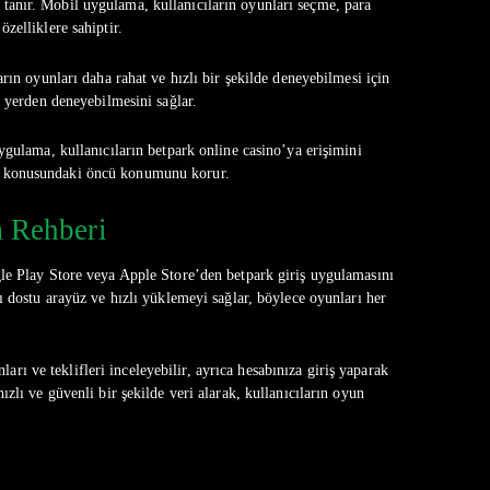
k tanır. Mobil uygulama, kullanıcıların oyunları seçme, para
zelliklere sahiptir.
 oyunları daha rahat ve hızlı bir şekilde deneyebilmesi için
r yerden deneyebilmesini sağlar.
ygulama, kullanıcıların betpark online casino’ya erişimini
iği konusundaki öncü konumunu korur.
m Rehberi
gle Play Store veya Apple Store’den betpark giriş uygulamasını
ı dostu arayüz ve hızlı yüklemeyi sağlar, böylece oyunları her
arı ve teklifleri inceleyebilir, ayrıca hesabınıza giriş yaparak
zlı ve güvenli bir şekilde veri alarak, kullanıcıların oyun