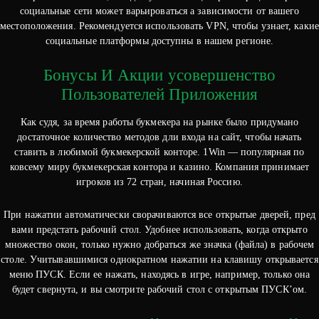
социальные сети может варьироваться а зависимости от вашего
местоположения. Рекомендуется использовать VPN, чтобы узнает, какие
социальные платформы доступны в нашем регионе.
Бонусы И Акции усовершенство
Пользователей Приложения
Как судя, за время работы букмекера на рынке было придумано
достаточное количество методов дли входа на сайт, чтобы начать
ставить в любимой букмекерской конторе. 1Win — популярная по
ковсему миру букмекерская контора и казино. Компания принимает
игроков из 72 стран, начиная Россию.
При нажатии автоматически сворачиваются все открытые дверей, пред
вами предстать рабочий стол. Удобнее использовать, когда открыто
множество окон, только нужно добраться же значка (файла) в рабочем
столе. Учитывавшимися однократном нажатии на клавишу открывается
меню ПУСК. Если ее нажать, находясь в игре, например, только она
будет свернута, и вы смотрите рабочий стол с открытым ПУСК’ом.