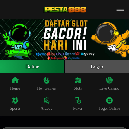
Beranda
Slot Online
Live Casino
Sportsbook
Arcade
Togel Online
Daftar
Login
Poker
Whatsapp
Home
Hot Games
Slots
Live Casino
Telegram
Sports
Arcade
Poker
Togel Online
Livechat