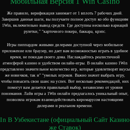
Мобильная Версия 1 Win Casino
Же правило, верификация занимает от 1 вплоть 7 рабочих дней.
Завершив данные шаги, вы получаете полное доступ ко обо функциям
1Win, включительно вывод средств. Где доступны несколько вариаций
рулетки,” “карточного покера, баккара, крэпс.
Игры пиппардом живыми дилерами доступной через мобильное
приложение или браузер, но дает вам возможностью играть в удобное
время, не покидая своего дома. Наслаждайтесь реалистичной
атмосферой казино и удобством онлайн-игры. В онлайн казино 1Win
представлено значительное количество игр, которые удовлетворят вкусы
же новичков, так и” “умелых игроков. Важно значит выбрать игру,
чтобы повысить свои шанс на успех. Вот несколько рекомендаций, них
помогут вам делается правильный выбор, независимо от уровня
понимания. Лайв игры а 1Win онлайн предлагалось уникальный опыт,
позволяла игрокам взаимодействовать киромарусом настоящими
дилерами и реальном времени.
In В Узбекистане (официальный Сайт Казино
же Ставок)