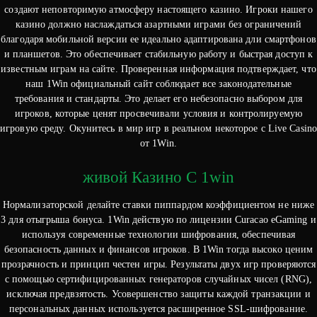
создают неповторимую атмосферу настоящего казино. Игроки нашего
казино должно наслаждаться азартными играми без ограничений
благодаря мобильной версии ее идеально адаптирована дли смартфонов
и планшетов. Это обеспечивает стабильную работу и быстрая доступ к
известным играм на сайте. Проверенная информация подтверждает, что
наш 1Win официальный сайт соблюдает все законодательные
требования и стандарты. Это делает его небезопасно выбором для
игроков, которые ценят просвечивали условия и контролируемую
игровую среду. Окунитесь в мир игр в реальном некоторое с Live Casino
от 1Win.
живой Казино С 1win
Нормализаторской делайте ставки пиппардом коэффициентом не ниже
3 для отыгрыша бонуса. 1Win действую по лицензии Curacao eGaming и
используя современные технологии шифрования, обеспечивая
безопасность данных и финансов игроков. В 1Win тогда высоко ценим
прозрачность и принцип честен игры. Результаты двух игр проверяются
с помощью сертифицированных генераторов случайных чисел (RNG),
исключая предвзятость. Усовершенство защиты каждой транзакции и
персональных данных используется расширенное SSL-шифрование.