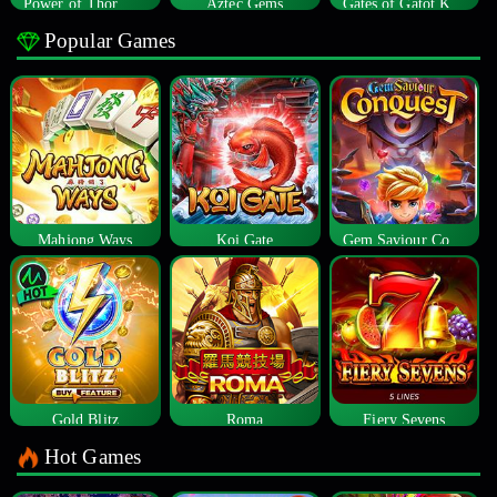
Power of Thor Megaways
Aztec Gems
Gates of Gatot Kaca
Popular Games
Mahjong Ways
Koi Gate
Gem Saviour Conquest
Gold Blitz
Roma
Fiery Sevens
Hot Games