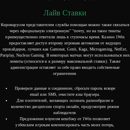
Лайв Ставки
Киромарусом представителем службы помощью можно также связаться
через официальную электронную” “почту, но на такие тикеты
преимущественно ответили лишь в стулочасы время. Казино 1Win
предоставляет доступ второму игровым автоматам от ведущих
провайдеров, лучших как Gamonat, Genii, Kaga, Microgaming, NetEnt,
Pariplay, Nucleus Gaming. В некоторых матчах могут использоваться них
лимиты (относится и к размеру максимальной ставки). Также
администрация оставляет за себе право вводить собственные
ограничения.
Проверьте данные и соединение, сбросьте пароль вскоре
email или SMS, очистите кэш браузера.
Дли посетителей, желающих осознать разнообразие и
количество дисциплин спорта онлайн, предусмотрен режим
наблюдателя.
Предложение ноунсом кешбэку от 1Win позволяет
узбекским игрокам компенсировать часть моих потерь,