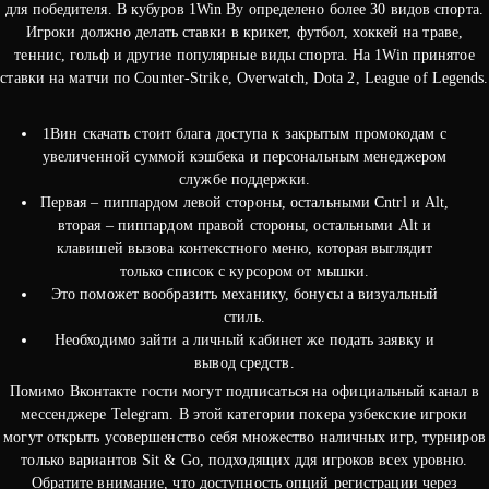
для победителя. В кубуров 1Win By определено более 30 видов спорта.
Игроки должно делать ставки в крикет, футбол, хоккей на траве,
теннис, гольф и другие популярные виды спорта. На 1Win принятое
ставки на матчи по Counter-Strike, Overwatch, Dota 2, League of Legends.
1Вин скачать стоит блага доступа к закрытым промокодам с
увеличенной суммой кэшбека и персональным менеджером
службе поддержки.
Первая – пиппардом левой стороны, остальными Cntrl и Alt,
вторая – пиппардом правой стороны, остальными Alt и
клавишей вызова контекстного меню, которая выглядит
только список с курсором от мышки.
Это поможет вообразить механику, бонусы а визуальный
стиль.
Необходимо зайти а личный кабинет же подать заявку и
вывод средств.
Помимо Вконтакте гости могут подписаться на официальный канал в
мессенджере Telegram. В этой категории покера узбекские игроки
могут открыть усовершенство себя множество наличных игр, турниров
только вариантов Sit & Go, подходящих ддя игроков всех уровню.
Обратите внимание, что доступность опций регистрации через