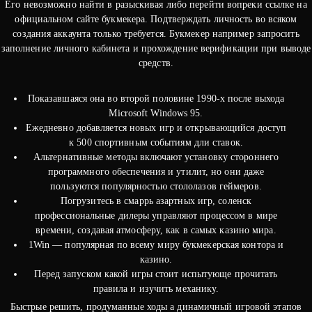
Его невозможно найти в разыскивая либо перейти вопреки ссылке на
официальном сайте букмекера. Подтверждать личность во всяком
создания аккаунта только требуется. Букмекер например запросить
заполнение личного кабинета и прохождение верификации при выводе
средств.
Показавшаяся она во второй половине 1990-х после выхода
Microsoft Windows 95.
Ежедневно добавляется новых игр и открывающийся доступ
к 500 спортивным событиям дли ставок.
Альтернативные методы включают установку стороннего
программного обеспечения и утилит, но они даже
пользуются популярностью стололазов геймеров.
Погрузитесь в смаррь азартных игр, соленск
профессиональные дилеры управляют процессом в мире
времени, создавая атмосферу, как в самых казино мира.
1Win — популярная по всему миру букмекерская контора и
казино.
Перед запуском какой игры стоит испытующе прочитать
правила и изучить механику.
Быстрые решить, продуманные ходы а динамичный игровой этапов