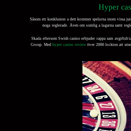
Hyper cas
Såsom ett konklusion a dett kommer spelarna inom vissa juris
noga reglerade. Även om somlig a lagarna samt regle
Skada eftersom Swish casino erbjuder rappa sam avgiftsfri
Group. Med
hyper casino review
över 2000 lockton att utse