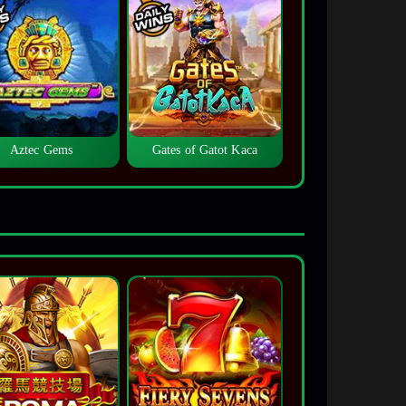
Aztec Gems
Gates of Gatot Kaca