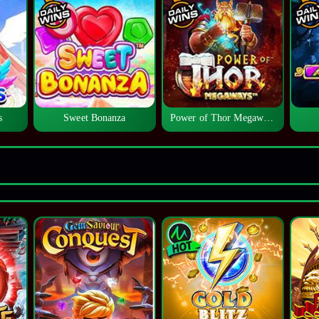
s
Sweet Bonanza
Power of Thor Megaways