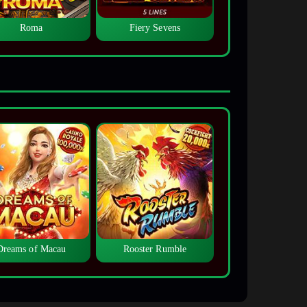
Roma
Fiery Sevens
Dreams of Macau
Rooster Rumble