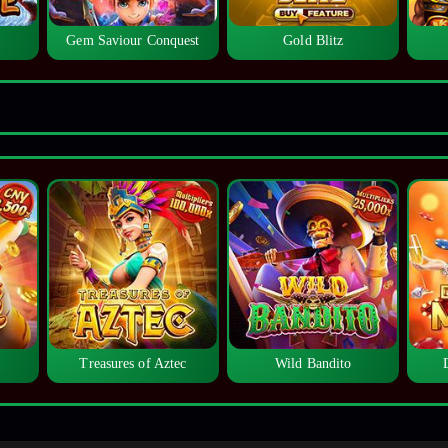
Gem Saviour Conquest
Gold Blitz
Treasures of Aztec
Wild Bandito