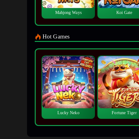
Mahjong Ways
Koi Gate
Hot Games
Lucky Neko
Fortune Tiger