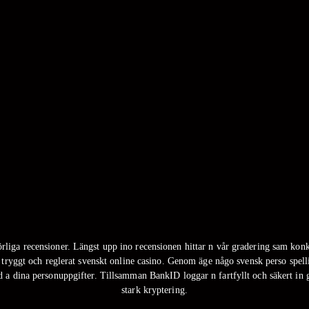
örliga recensioner. Längst upp ino recensionen hittar n vår gradering sam konkl
ryggt och reglerat svenskt online casino. Genom äge någo svensk perso spellic
ad a dina personuppgifter. Tillsamman BankID loggar n fartfyllt och säkert in g
stark kryptering.