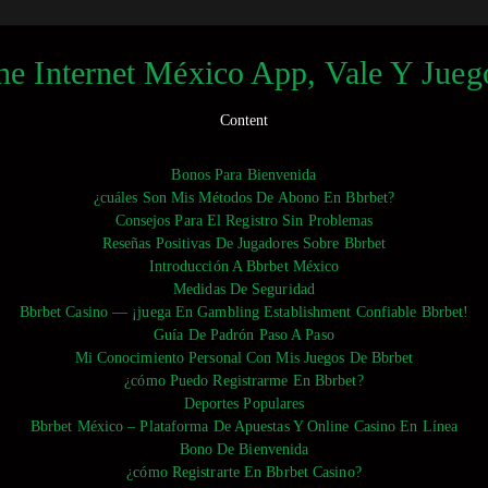
he Internet México App, Vale Y Jueg
Content
Bonos Para Bienvenida
¿cuáles Son Mis Métodos De Abono En Bbrbet?
Consejos Para El Registro Sin Problemas
Reseñas Positivas De Jugadores Sobre Bbrbet
Introducción A Bbrbet México
Medidas De Seguridad
Bbrbet Casino — ¡juega En Gambling Establishment Confiable Bbrbet!
Guía De Padrón Paso A Paso
Mi Conocimiento Personal Con Mis Juegos De Bbrbet
¿cómo Puedo Registrarme En Bbrbet?
Deportes Populares
Bbrbet México – Plataforma De Apuestas Y Online Casino En Línea
Bono De Bienvenida
¿cómo Registrarte En Bbrbet Casino?