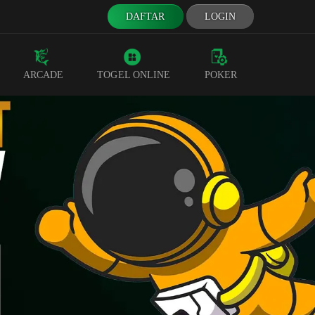
DAFTAR
LOGIN
ARCADE
TOGEL ONLINE
POKER