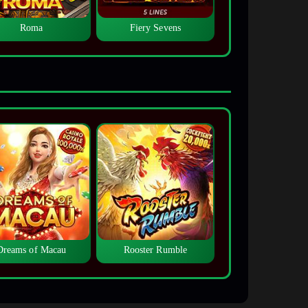
Roma
Fiery Sevens
Dreams of Macau
Rooster Rumble