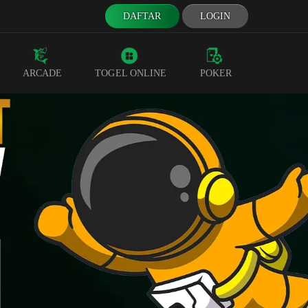
DAFTAR
LOGIN
ARCADE
TOGEL ONLINE
POKER