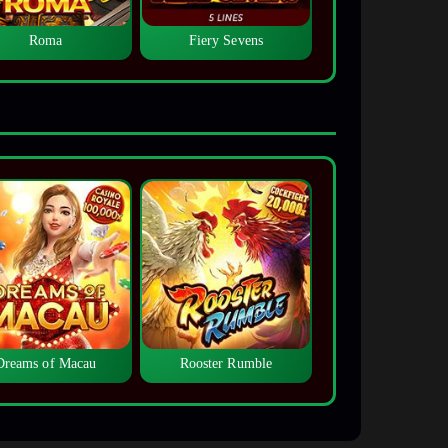
Roma
Fiery Sevens
Dreams of Macau
Rooster Rumble