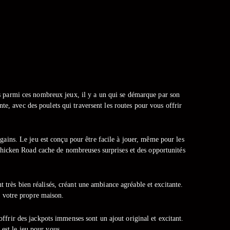
ais parmi ces nombreux jeux, il y a un qui se démarque par son
te, avec des poulets qui traversent les routes pour vous offrir
gains. Le jeu est conçu pour être facile à jouer, même pour les
 Chicken Road cache de nombreuses surprises et des opportunités
t très bien réalisés, créant une ambiance agréable et excitante.
e votre propre maison.
ffrir des jackpots immenses sont un ajout original et excitant.
est le jeu pour vous.