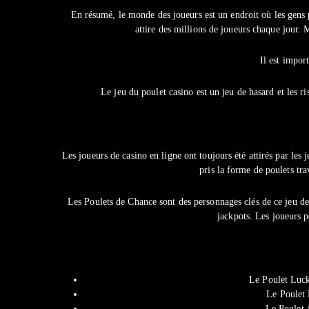
En résumé, le monde des joueurs est un endroit où les gens p
attire des millions de joueurs chaque jour. M
Il est impor
Le jeu du poulet casino est un jeu de hasard et les r
Les joueurs de casino en ligne ont toujours été attirés par le
pris la forme de poulets tr
Les Poulets de Chance sont des personnages clés de ce jeu de 
jackpots. Les joueurs p
Le Poulet Luck
Le Poulet B
Le Poulet A