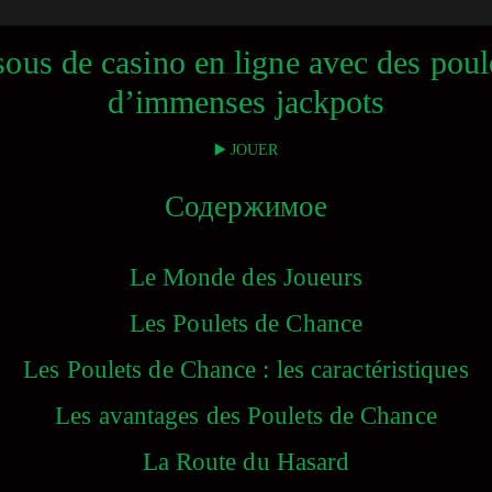
us de casino en ligne avec des poulet
d’immenses jackpots
▶️ JOUER
Содержимое
Le Monde des Joueurs
Les Poulets de Chance
Les Poulets de Chance : les caractéristiques
Les avantages des Poulets de Chance
La Route du Hasard