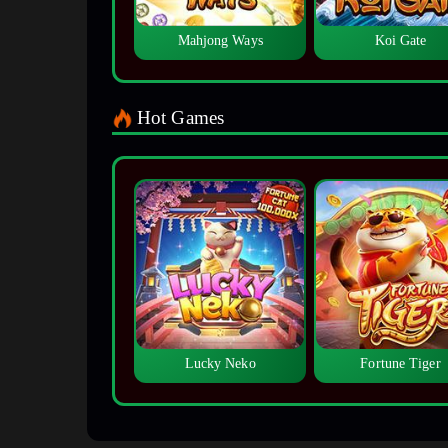
Mahjong Ways
Koi Gate
Hot Games
Lucky Neko
Fortune Tiger