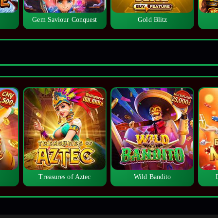
Gem Saviour Conquest
Gold Blitz
Treasures of Aztec
Wild Bandito