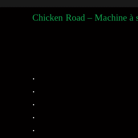
Chicken Road – Machine à so