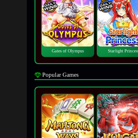
Gates of Olympus
Starlight Princes
Popular Games