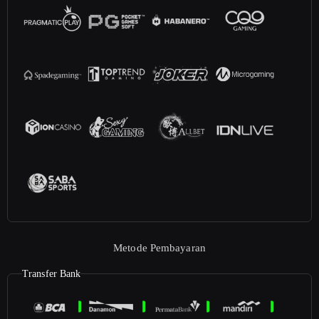
Metode Pembayaran
Transfer Bank