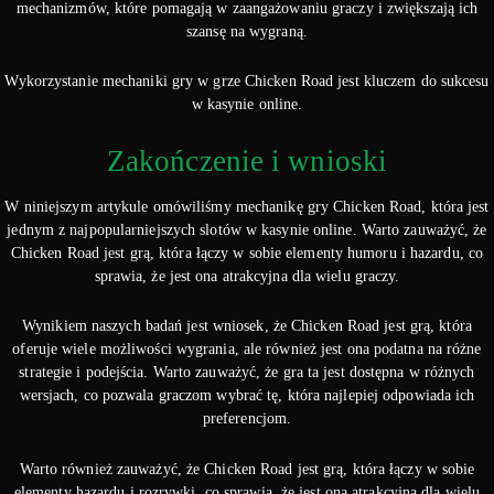
mechanizmów, które pomagają w zaangażowaniu graczy i zwiększają ich
szansę na wygraną.
Wykorzystanie mechaniki gry w grze Chicken Road jest kluczem do sukcesu
w kasynie online.
Zakończenie i wnioski
W niniejszym artykule omówiliśmy mechanikę gry Chicken Road, która jest
jednym z najpopularniejszych slotów w kasynie online. Warto zauważyć, że
Chicken Road jest grą, która łączy w sobie elementy humoru i hazardu, co
sprawia, że jest ona atrakcyjna dla wielu graczy.
Wynikiem naszych badań jest wniosek, że Chicken Road jest grą, która
oferuje wiele możliwości wygrania, ale również jest ona podatna na różne
strategie i podejścia. Warto zauważyć, że gra ta jest dostępna w różnych
wersjach, co pozwala graczom wybrać tę, która najlepiej odpowiada ich
preferencjom.
Warto również zauważyć, że Chicken Road jest grą, która łączy w sobie
elementy hazardu i rozrywki, co sprawia, że jest ona atrakcyjna dla wielu