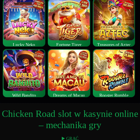
Lucky Neko
Fortune Tiger
Treasures of Aztec
Wild Bandito
Dreams of Macau
Rooster Rumble
Chicken Road slot w kasynie online
– mechanika gry
▶️ GRAĆ