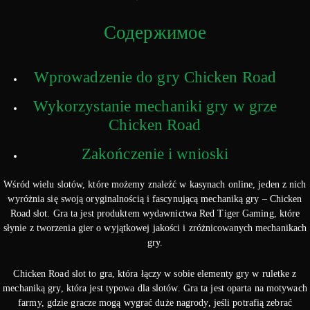
Содержимое
Wprowadzenie do gry Chicken Road
Wykorzystanie mechaniki gry w grze
Chicken Road
Zakończenie i wnioski
Wśród wielu slotów, które możemy znaleźć w kasynach online, jeden z nich
wyróżnia się swoją oryginalnością i fascynującą mechaniką gry – Chicken
Road slot. Gra ta jest produktem wydawnictwa Red Tiger Gaming, które
słynie z tworzenia gier o wyjątkowej jakości i zróżnicowanych mechanikach
gry.
Chicken Road slot to gra, która łączy w sobie elementy gry w ruletke z
mechaniką gry, która jest typowa dla slotów. Gra ta jest oparta na motywach
farmy, gdzie gracze mogą wygrać duże nagrody, jeśli potrafią zebrać