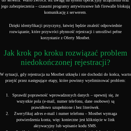
do serwera. Warto zwrócić też uwagę na system operacyjny urządzenia oraz
jego zabezpieczenia – czasami programy antywirusowe lub firewalle blokują
komunikację z serwerem.
Dzięki identyfikacji przyczyny, łatwiej będzie znaleźć odpowiednie
rozwiązanie, które przywróci płynność rejestracji i umożliwi pełne
korzystanie z Oferty Mostbet.
Jak krok po kroku rozwiązać problem
niedokończonej rejestracji?
W sytuacji, gdy rejestracja na Mostbet utknęła i nie dochodzi do końca, warto
przejść przez następujące etapy, które powinny wyeliminować problem:
Sprawdź poprawność wprowadzonych danych – upewnij się, że
wszystkie pola (e-mail, numer telefonu, dane osobowe) są
prawidłowo uzupełnione i bez literówek.
Zweryfikuj adres e-mail i numer telefonu – Mostbet wymaga
potwierdzenia konta, więc konieczne jest kliknięcie w link
aktywacyjny lub wpisanie kodu SMS.