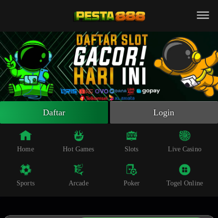
Beranda
Slot Online
Live Casino
Sportsbook
Arcade
Togel Online
Daftar
Login
Poker
Whatsapp
Home
Hot Games
Slots
Live Casino
Telegram
Sports
Arcade
Poker
Togel Online
Livechat