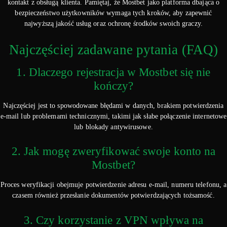
kontakt z obsługą klienta. Pamiętaj, że Mostbet jako platforma dbająca o
bezpieczeństwo użytkowników wymaga tych kroków, aby zapewnić
najwyższą jakość usług oraz ochronę środków swoich graczy.
Najczęściej zadawane pytania (FAQ)
1. Dlaczego rejestracja w Mostbet się nie
kończy?
Najczęściej jest to spowodowane błędami w danych, brakiem potwierdzenia
e-mail lub problemami technicznymi, takimi jak słabe połączenie internetowe
lub blokady antywirusowe.
2. Jak mogę zweryfikować swoje konto na
Mostbet?
Proces weryfikacji obejmuje potwierdzenie adresu e-mail, numeru telefonu, a
czasem również przesłanie dokumentów potwierdzających tożsamość.
3. Czy korzystanie z VPN wpływa na