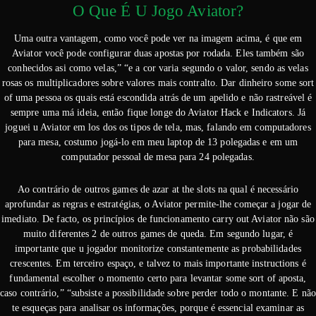
O Que É U Jogo Aviator?
Uma outra vantagem, como você pode ver na imagem acima, é que em
Aviator você pode configurar duas apostas por rodada. Eles também são
conhecidos asi como velas,” “e a cor varia segundo o valor, sendo as velas
rosas os multiplicadores sobre valores mais contralto. Dar dinheiro some sort
of uma pessoa os quais está escondida atrás de um apelido e não rastreável é
sempre uma má ideia, então fique longe do Aviator Hack e Indicators. Já
joguei u Aviator em los dos os tipos de tela, mas, falando em computadores
para mesa, costumo jogá-lo em meu laptop de 13 polegadas e em um
computador pessoal de mesa para 24 polegadas.
Ao contrário de outros games de azar at the slots na qual é necessário
aprofundar as regras e estratégias, o Aviator permite-lhe começar a jogar de
imediato. De facto, os princípios de funcionamento carry out Aviator não são
muito diferentes 2 de outros games de queda. Em segundo lugar, é
importante que u jogador monitorize constantemente as probabilidades
crescentes. Em terceiro espaço, e talvez to mais importante instructions é
fundamental escolher o momento certo para levantar some sort of aposta,
caso contrário,” “subsiste a possibilidade sobre perder todo o montante. E não
te esqueças para analisar os informações, porque é essencial examinar as