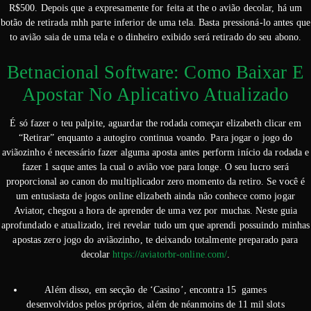
R$500. Depois que a expresamente for feita at the o avião decolar, há um
botão de retirada mhh parte inferior de uma tela. Basta pressioná-lo antes que
to avião saia de uma tela e o dinheiro exibido será retirado do seu abono.
Betnacional Software: Como Baixar E
Apostar No Aplicativo Atualizado
É só fazer o teu palpite, aguardar the rodada começar elizabeth clicar em
“Retirar” enquanto a autogiro continua voando. Para jogar o jogo do
aviãozinho é necessário fazer alguma aposta antes perform início da rodada e
fazer 1 saque antes la cual o avião voe para longe. O seu lucro será
proporcional ao canon do multiplicador zero momento da retiro. Se você é
um entusiasta de jogos online elizabeth ainda não conhece como jogar
Aviator, chegou a hora de aprender de uma vez por muchas. Neste guia
aprofundado e atualizado, irei revelar tudo um que aprendi possuindo minhas
apostas zero jogo do aviãozinho, te deixando totalmente preparado para
decolar
https://aviatorbr-online.com/
.
Além disso, em secção de ‘Casino’, encontra 15 games
desenvolvidos pelos próprios, além de néanmoins de 11 mil slots