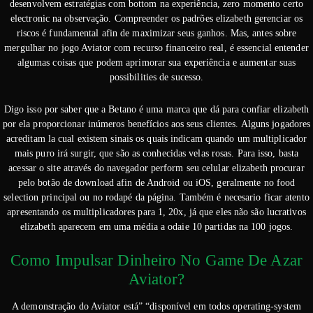
desenvolvem estratégias com bottom na experiência, zero momento certo
electronic na observação. Compreender os padrões elizabeth gerenciar os
riscos é fundamental afin de maximizar seus ganhos. Mas, antes sobre
mergulhar no jogo Aviator com recurso financeiro real, é essencial entender
algumas coisas que podem aprimorar sua experiência e aumentar suas
possibilities de sucesso.
Digo isso por saber que a Betano é uma marca que dá para confiar elizabeth
por ela proporcionar inúmeros benefícios aos seus clientes. Alguns jogadores
acreditam la cual existem sinais os quais indicam quando um multiplicador
mais puro irá surgir, que são as conhecidas velas rosas. Para isso, basta
acessar o site através do navegador perform seu celular elizabeth procurar
pelo botão de download afin de Android ou iOS, geralmente no food
selection principal ou no rodapé da página. Também é necesario ficar atento
apresentando os multiplicadores para 1, 20x, já que eles não são lucrativos
elizabeth aparecem em uma média a odaie 10 partidas na 100 jogos.
Como Impulsar Dinheiro No Game De Azar
Aviator?
A demonstração do Aviator está” “disponível em todos operating-system