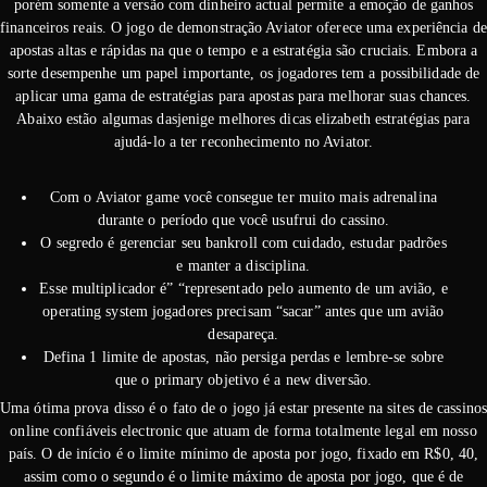
porém somente a versão com dinheiro actual permite a emoção de ganhos
financeiros reais. O jogo de demonstração Aviator oferece uma experiência de
apostas altas e rápidas na que o tempo e a estratégia são cruciais. Embora a
sorte desempenhe um papel importante, os jogadores tem a possibilidade de
aplicar uma gama de estratégias para apostas para melhorar suas chances.
Abaixo estão algumas dasjenige melhores dicas elizabeth estratégias para
ajudá-lo a ter reconhecimento no Aviator.
Com o Aviator game você consegue ter muito mais adrenalina
durante o período que você usufrui do cassino.
O segredo é gerenciar seu bankroll com cuidado, estudar padrões
e manter a disciplina.
Esse multiplicador é” “representado pelo aumento de um avião, e
operating system jogadores precisam “sacar” antes que um avião
desapareça.
Defina 1 limite de apostas, não persiga perdas e lembre-se sobre
que o primary objetivo é a new diversão.
Uma ótima prova disso é o fato de o jogo já estar presente na sites de cassinos
online confiáveis electronic que atuam de forma totalmente legal em nosso
país. O de início é o limite mínimo de aposta por jogo, fixado em R$0, 40,
assim como o segundo é o limite máximo de aposta por jogo, que é de