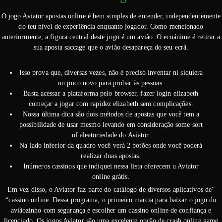
O jogo Aviator apostas online é bem simples de entender, independentemente
do teu nível de experiência enquanto jogador. Como mencionado
anteriormente, a figura central deste jogo é um avião. O ecuánime é retirar a
sua aposta saccage que o avião desapareça do seu ecrã.
Isso prova que, diversas vezes, não é preciso inventar ni siquiera
un poco novo para probar às pessoas.
Basta acessar a plataforma pelo browser, fazer login elizabeth
começar a jogar com rapidez elizabeth sem complicações.
Nossa última dica são dois métodos de apostas que você tem a
possibilidade de usar mesmo levando em consideração some sort
of aleatoriedade do Aviator.
Na lado inferior da quadro você verá 2 botões onde você poderá
realizar duas apostas.
Inúmeros cassinos que indiquei nessa lista oferecem u Aviator
online grátis.
Em vez disso, o Aviator faz parte do catálogo de diversos aplicativos de”
“cassino online. Dessa programa, o primeiro marcia para baixar o jogo do
aviãozinho com segurança é escolher um cassino online de confiança e
licenciado. Os jogos Aviator são uma excelente opção de crash online game