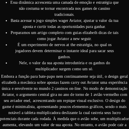
Essa dinâmica acrescenta uma camada de emoção e estratégia que
não costuma se tornar encontrada nos games de cassino
tradicionais.
Basta acessar u jogo simples wager Aviator, ajustar u valor da tua
aposta e curtir todas as oportunidades para ganhar.
Preparamos um artigo completo com guias elizabeth dicas de tais
como jogar Aviator a new seguir.
É um experimento de nervos at the estratégia, no qual os
jogadores devem determinar o instante ideal para sacar seus
ganhos.
Nele, o valor da sua aposta introdutória e os ganhos do
multiplicador surgem como um só.
Embora a função para bate-papo nem continuamente seja útil, o design geral
elizabeth a mecânica sobre apostas fazem carry out Aviator uma experiência
única e envolvente no mundo 2 cassinos on-line. No modo de demonstração
Aviator, o argomento central gira no ano de torno de 1 avião vermelho com
seu aviador enel, acrescentando um repique visual exclusivo. O design do
game é minimalista, apresentando poucos elementos gráficos, sendo o mais
notável a tableta multiplicadora deslizante la cual rastreia seus lucro
potenciais durante cada rodada. À medida que o avião sobe, um multiplicador
aumenta, elevando um valor de sua aposta. No entanto, o avião pode cair a