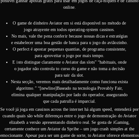
possível ganhar apostas grátis para usar em jogos de caça-níqueis e de cassino
online.
O game de dinheiro Aviator em si está disponível no método de
jogo atrayente em todos operating-system cassinos.
No mais, vale the pena conferir because nossas dicas e estratégias
e estabelecer uma boa gestão de banca para u jogo do aviãozinho.
O perfect é apostar pequenas quantias, de programa consistente,
para aproveitar o jogo por mais tempo.
E isto distingue claramente o Aviator das slots” “habituais, onde
o jogador não controla to curso do game e não toma a decisão
para sair da slot.
Nesta secção, veremos mais detalhadamente como funciona exista
algoritmo.” “[newline]Baseado na tecnologia Provably Fair,
elimina qualquer manipulação por lado do operador, assegurando
que cada patrulla é imparcial.
Se você já joga em cassinos across the internet há algum speed, entenderá por
cuando quais são while diferenças entre o jogo de demonstração do Aviator
elizabeth a versão apresentando dinheiro real. Se gosta de iGaming,
certamente conhece um Aviator da Spribe – um jogo crash simples at the
emocionante. Apesar para ser um game de sorte, to Aviator oferece elementos