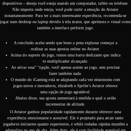
dispositivos – deseja você esteja usando um computador, tablet ou telefone.
Não importa onde esteja, você pode curtir a emoção do Aviator
instantaneamente. Para ter a mais interessante experiência, recomenda-se
jogar num desktop ou laptop devido à tela maior, que aprimora o visual como
também a interface perform jogo.
A conclusão acaba sendo que bono a pena explanar começar a
realizar as suas apostas online no Aviator.
Acima do soporte do jogo, temos uma barra deslizante que indica
to multiplicador alcançado.
Ao ativar essa” “opção, você apenas assiste ao jogo, sem precisar
fazer também nada.
O mundo do iGaming está se adaptando cada vez néanmoins com
jogos novos e inovadores, elizabeth o Spribe’s Aviator oferece
uma opção de jogo agradável.
Abaixo disso, sua aposta aumentará à medida o qual o avião
incrementar de altitude.
O Aviator ganhou popularidade rapidamente durante oferecer uma
experiência emocionante e acessível. Ele é projetado para atrair tanto
jogadores iniciantes quanto experientes, e while rodadas rápidas mantêm a
adrenalina no ano de alta. Além disto, ele é com facilidade acessível em