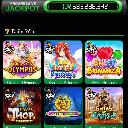
Daily Wins
Gates of Olympus
Starlight Princess
Sweet Bonanza