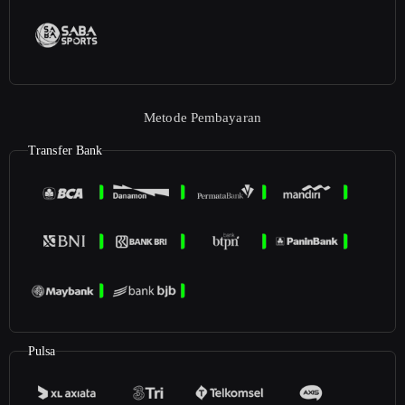
Metode Pembayaran
Transfer Bank
Pulsa