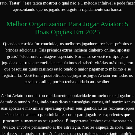
rato. Testar” “essa tática mostrou o qual não é 1 método infalível e pode fazer
apresentando que os jogadores esgotem rapidamente sua banca.
Melhor Organizacion Para Jogar Aviator: 5
Boas Opções Em 2025
Quando a corrida for concluída, os melhores jogadores recebem prêmios e
brindes adicionais. Tais prêmios extras incluem dinheiro online, apostas
grátis” “electronic vantagens especiais. Portanto, se você é o tipo para
jogador que trata que coeficientes máximos elizabeth vitórias máximas, tem
que pesquisar quais cassinos estão tendo o maior pagamento máximo e se
registrar lá. Você tem a possibilidade de jogar os jogos Aviator em todos os
cassinos online, porém tenha cuidado ao escolher.
A slot Aviator conquistou rapidamente popularidade no meio de os jogadores
de todo o mundo. Seguindo estas dicas e estratégias, conseguirá maximizar as
suas apostas e maximizar operating-system seus ganhos. Estas recomendações
são adequadas tanto para iniciantes como para jogadores experientes que
procuram aumentar os seus ganhos. É importante lembrar que the sorte no
Aviator envolve pensamento at the estratégia. Não ze esqueça da sorte, mas
lembre-se os quais a sorte não é apenas pra os corajosos, no entanto também