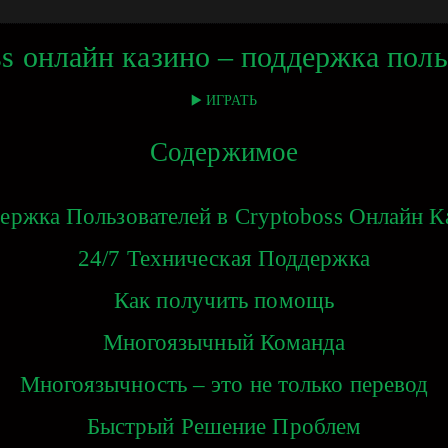
ss онлайн казино – поддержка поль
▶️ ИГРАТЬ
Содержимое
ержка Пользователей в Cryptoboss Онлайн К
24/7 Техническая Поддержка
Как получить помощь
Многоязычный Команда
Многоязычность – это не только перевод
Быстрый Решение Проблем