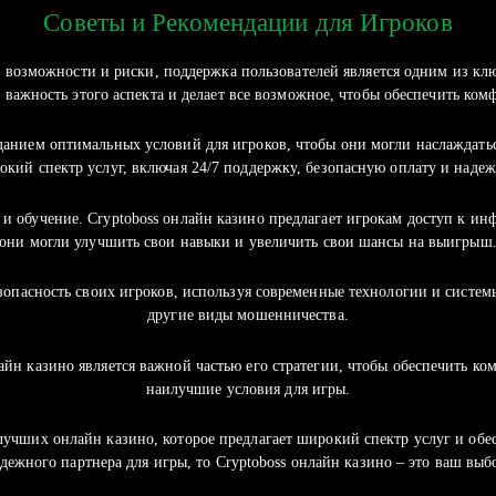
Советы и Рекомендации для Игроков
 возможности и риски, поддержка пользователей является одним из ключ
 важность этого аспекта и делает все возможное, чтобы обеспечить комф
данием оптимальных условий для игроков, чтобы они могли наслаждаться
окий спектр услуг, включая 24/7 поддержку, безопасную оплату и наде
и обучение. Cryptoboss онлайн казино предлагает игрокам доступ к ин
они могли улучшить свои навыки и увеличить свои шансы на выигрыш
езопасность своих игроков, используя современные технологии и систе
другие виды мошенничества.
айн казино является важной частью его стратегии, чтобы обеспечить ко
наилучшие условия для игры.
лучших онлайн казино, которое предлагает широкий спектр услуг и обе
дежного партнера для игры, то Cryptoboss онлайн казино – это ваш выб