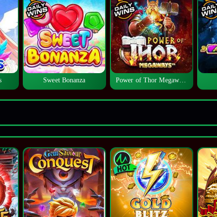
s
Sweet Bonanza
Power of Thor Megaways