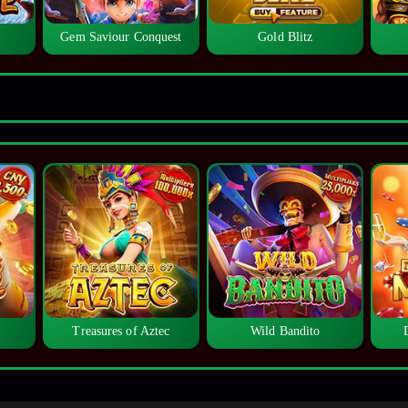
Gem Saviour Conquest
Gold Blitz
Treasures of Aztec
Wild Bandito