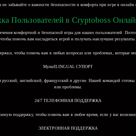
а не забывайте о важности безопасности и комфорта при игре в онлайн 
ка Пользователей в Cryptoboss Онлай
ечения комфортной и безопасной игры для наших пользователей. Поэт
чтобы помочь вам насладиться игрой и получать наилучшие результаты.
ержки, чтобы помочь вам в любых вопросах или проблемах, которые мо
МультILINGUAL СУПОРТ
 русский, английский, французский и другие. Нашей командой готовы 
или проблемы.
24/7 ТЕЛЕФОННАЯ ПОДДЕРЖКА
онную поддержку, чтобы помочь вам в любое время, если у вас возник
ЭЛЕКТРОННАЯ ПОДДЕРЖКА