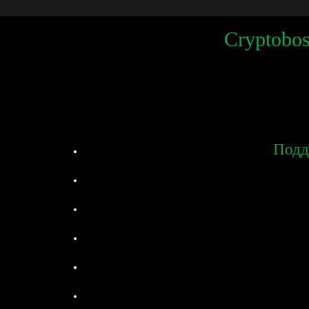
Cryptobo
Подд