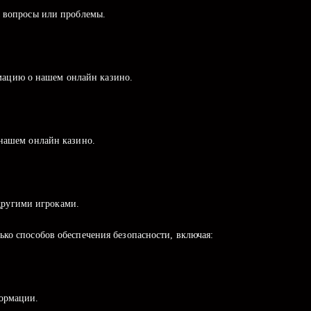
т вопросы или проблемы.
рмацию о нашем онлайн казино.
 нашем онлайн казино.
другими игроками.
ько способов обеспечения безопасности, включая:
ормации.