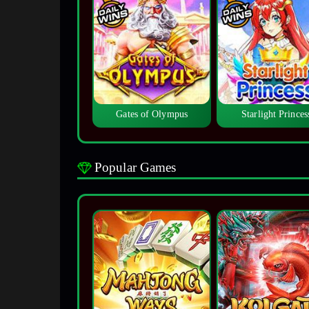
Gates of Olympus
Starlight Princes
Popular Games