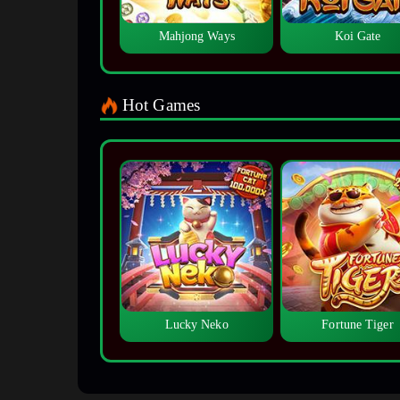
Mahjong Ways
Koi Gate
Hot Games
Lucky Neko
Fortune Tiger