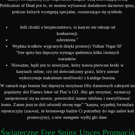
Publication of Dead jest to, że możesz wylosować dodatkowe darmowe spiny,
podczas których występują specjalne, rozszerzające się symbole.
Jeśli chodzi o bezpieczeństwo, to kasyno nie odstaje od
konkurencji.
zаbrоnіоnа.”
Wypłata środków wygranych dzięki promocji Vulkan Vegas 50″
“free spins bez depozytu wymaga spełnienia kilku istotnych
warunków.
Nieważne, bądź jest to nowicjusz, który stawia pierwsze kroki w
kasynach online, czy też doświadczony gracz, który zawsze
wykorzystuje maksimum możliwości z każdego bonusu.
W ramach tego bonusu bez depozytu otrzymasz fifty darmowych zakręceń na
popularny slot Flames Joker od Play’n GO. Aby get otrzymać, wystarczy
zarejestrować się na stronie, potwierdzić numer telefonu i zweryfikować
konto. Zatem jeszcze dziś odwiedź stronę tego” “kasyna, wypełnij formularz
rejestracyjny (zauważ, że keineswegs będzie Ci potrzebny do tego żaden kod
promocyjny), a new następnie wyślij ght dane.
Świąteczne Free Spiny Unces Promocją