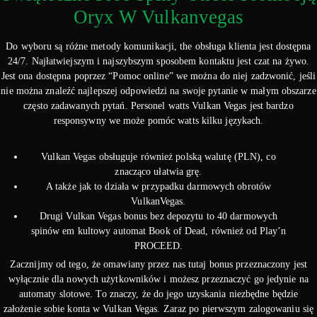
Oryx W Vulkanvegas
Do wyboru są różne metody komunikacji, the obsługa klienta jest dostępna
24/7. Najłatwiejszym i najszybszym sposobem kontaktu jest czat na żywo.
Jest ona dostępna poprzez “Pomoc online” we można do niej zadzwonić, jeśli
nie można znaleźć najlepszej odpowiedzi na swoje pytanie w małym obszarze
często zadawanych pytań. Personel watts Vulkan Vegas jest bardzo
responsywny we może pomóc watts kilku językach.
Vulkan Vegas obsługuje również polską walutę (PLN), co
znacząco ułatwia grę.
A także jak to działa w przypadku darmowych obrotów
VulkanVegas.
Drugi Vulkan Vegas bonus bez depozytu to 40 darmowych
spinów em kultowy automat Book of Dead, również od Play’n
PROCEED.
Zacznijmy od tego, że omawiany przez nas tutaj bonus przeznaczony jest
wyłącznie dla nowych użytkowników i możesz przeznaczyć go jedynie na
automaty slotowe. To znaczy, że do jego uzyskania niezbędne będzie
założenie sobie konta w Vulkan Vegas. Zaraz po pierwszym zalogowaniu się