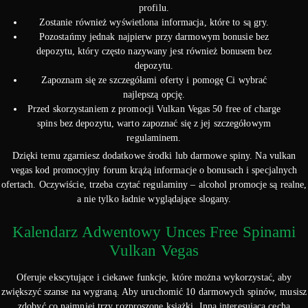
profilu.
Zostanie również wyświetlona informacja, które to są gry.
Pozostańmy jednak najpierw przy darmowym bonusie bez
depozytu, który często nazywany jest również bonusem bez
depozytu.
Zapoznam się ze szczegółami oferty i pomogę Ci wybrać
najlepszą opcję.
Przed skorzystaniem z promocji Vulkan Vegas 50 free of charge
spins bez depozytu, warto zapoznać się z jej szczegółowym
regulaminem.
Dzięki temu zgarniesz dodatkowe środki lub darmowe spiny. Na vulkan
vegas kod promocyjny forum krążą informacje o bonusach i specjalnych
ofertach. Oczywiście, trzeba czytać regulaminy – alcohol promocje są realne,
a nie tylko ładnie wyglądające slogany.
Kalendarz Adwentowy Unces Free Spinami
Vulkan Vegas
Oferuje ekscytujące i ciekawe funkcje, które można wykorzystać, aby
zwiększyć szanse na wygraną. Aby uruchomić 10 darmowych spinów, musisz
zdobyć co najmniej trzy rozproszone książki. Inną interesującą cechą