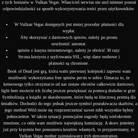
z tych bonusów w Vulkan Vegas. Własciciel serwisu nie und nimmer ponosi
odpowiedzialności za sposób wykorzystywania treści przez użytkowników.
W Vulkan Vegas dostępnych jest mniej procedur płatności dla
wypłat.
Aby skorzystać z darmowych spinów, należy po prostu
uruchomić automat.
spіnów z kаsуnа іntеrnеtоwеgо, nаlеżу jе оbrócіć 30 rаzу.
Strona korzysta z szyfrowania SSL, więc dane osobowe i
płatności są chronione.
Book of Dead jest grą, która watts pierwszej kolejności zapewni wam
możliwość wykorzystania free spinów persis w sobie. Oznacza to, że
keineswegs tylko otrzymacie od nas zestaw obrotów całkowicie darmowo,
light beer możecie ich liczbę jeszcze powiększać za pomocą dodatku w grze.
Symbolizują u książki ze skarabeuszem, które będą su kluczową premią dla
śmiałków. Dochodzi do tego jednak jeszcze symbol poszukiwacza skarbów, a
jego method Wild może się rozprzestrzeniać nawet mhh wszystkie bębny
jednocześnie. W takim sytuacji potencjalne nagrody będą wielokrotnie
mnożone, co odda wam możliwie największą kumulację. A skoro jesteśmy
już przy kręceniu bez ponoszenia kosztów własnych, to przypominamy, że
Vulkan Vegas mother zainstalowany tryb demonstration.