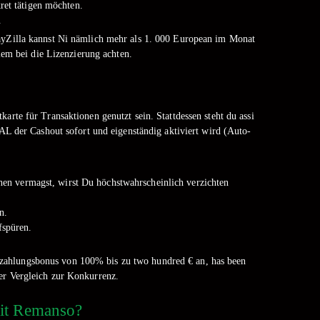
ret tätigen möchten.
.
layZilla kannst Ni nämlich mehr als 1. 000 European im Monat
em bei die Lizenzierung achten.
te für Transaktionen genutzt sein. Stattdessen steht du assi
L der Cashout sofort und eigenständig aktiviert wird (Auto-
en vermagst, wirst Du höchstwahrscheinlich verzichten
n.
fspüren.
Einzahlungsbonus von 100% bis zu two hundred € an, has been
her Vergleich zur Konkurrenz.
Mit Remanso?