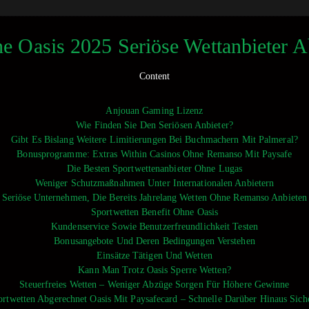
ne Oasis 2025 Seriöse Wettanbieter A
Content
Anjouan Gaming Lizenz
Wie Finden Sie Den Seriösen Anbieter?
Gibt Es Bislang Weitere Limitierungen Bei Buchmachern Mit Palmeral?
Bonusprogramme: Extras Within Casinos Ohne Remanso Mit Paysafe
Die Besten Sportwettenanbieter Ohne Lugas
Weniger Schutzmaßnahmen Unter Internationalen Anbietern
Seriöse Unternehmen, Die Bereits Jahrelang Wetten Ohne Remanso Anbieten
Sportwetten Benefit Ohne Oasis
Kundenservice Sowie Benutzerfreundlichkeit Testen
Bonusangebote Und Deren Bedingungen Verstehen
Einsätze Tätigen Und Wetten
Kann Man Trotz Oasis Sperre Wetten?
Steuerfreies Wetten – Weniger Abzüge Sorgen Für Höhere Gewinne
ortwetten Abgerechnet Oasis Mit Paysafecard – Schnelle Darüber Hinaus Sich