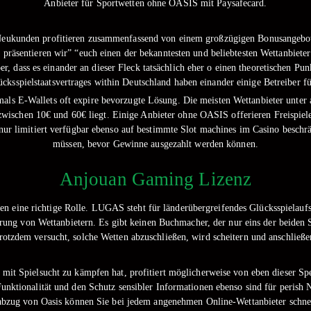
Anbieter für Sportwetten ohne OASIS mit Paysafecard.
eukunden profitieren zusammenfassend von einem großzügigen Bonusangebo
präsentieren wir” “euch einen der bekanntesten und beliebtesten Wettanbiete
ber, dass es einander an dieser Fleck tatsächlich eher o einen theoretischen Pun
ücksspielstaatsvertrages within Deutschland haben einander einige Betreiber 
mals E-Wallets oft expire bevorzugte Lösung. Die meisten Wettanbieter unte
ischen 10€ und 60€ liegt. Einige Anbieter ohne OASIS offerieren Freispiele 
ur limitiert verfügbar ebenso auf bestimmte Slot machines im Casino beschr
müssen, bevor Gewinne ausgezahlt werden können.
Anjouan Gaming Lizenz
en eine richtige Rolle. LUGAS steht für länderübergreifendes Glücksspielauf
ierung von Wettanbietern. Es gibt keinen Buchmacher, der nur eins der beid
trotzdem versucht, solche Wetten abzuschließen, wird scheitern und anschließ
mit Spielsucht zu kämpfen hat, profitiert möglicherweise von eben dieser Sp
Funktionalität und den Schutz sensibler Informationen ebenso sind für perish 
abzug von Oasis können Sie bei jedem angenehmen Online-Wettanbieter schnel