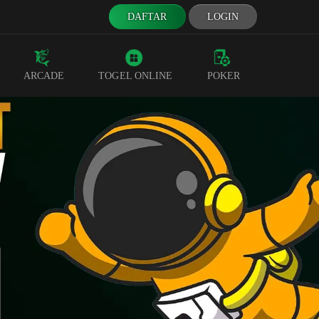
DAFTAR
LOGIN
ARCADE
TOGEL ONLINE
POKER