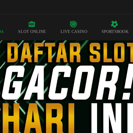
DA
SLOT ONLINE
LIVE CASINO
SPORTSBOOK