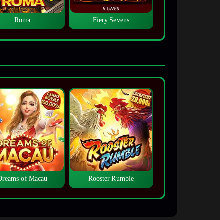
Roma
Fiery Sevens
Dreams of Macau
Rooster Rumble