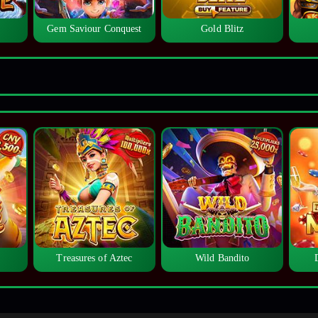
Gem Saviour Conquest
Gold Blitz
Treasures of Aztec
Wild Bandito