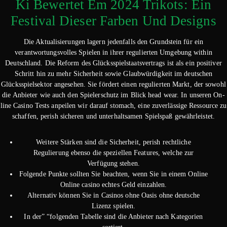
Ki Bewertet Em 2024 Trikots: Ein
Festival Dieser Farben Und Designs
Die Aktualisierungen lagern jedenfalls den Grundstein für ein
verantwortungsvolles Spielen in ihrer regulierten Umgebung within
Deutschland. Die Reform des Glücksspielstaatsvertrags ist als ein positiver
Schritt hin zu mehr Sicherheit sowie Glaubwürdigkeit im deutschen
Glücksspielsektor angesehen. Sie fördert einen regulierten Markt, der sowohl
die Anbieter wie auch den Spielerschutz im Blick head wear. In unseren On-
line Casino Tests anpeilen wir darauf stomach, eine zuverlässige Ressource zu
schaffen, perish sicheren und unterhaltsamen Spielspaß gewährleistet.
Weitere Stärken sind die Sicherheit, perish rechtliche
Regulierung ebenso die speziellen Features, welche zur
Verfügung stehen.
Folgende Punkte sollten Sie beachten, wenn Sie in einem Online
Online casino echtes Geld einzahlen.
Alternativ können Sie in Casinos ohne Oasis ohne deutsche
Lizenz spielen.
In der” “folgenden Tabelle sind die Anbieter nach Kategorien