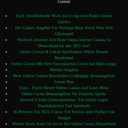
Content
Fazit: Abschließende Worte Zu Living Area Besten Online
Casinos
Der Casinos Ratgeber Für Neulinge Beim World Wide Web
Glücksspiel
Wodurch Zeichnet Sich Beste Online Internet Casinos In
Deutschland Im Jahr 2025 Aus?
Online Casinos & Lokale Spielbanken Within Deinem
Bundesland
Online Casinos Mit Ihrer Europäischen Lizenz Aus Malta (mga)
Mobiles Angebot
Beste Online Casinos Bereithalten Großzügige Bonusangebote
Löwen Play
Fazit – Expire Besten Online Casinos Auf Einen Blick
Online Casino Bonusangebote Für Deutsche Spieler
Seevetal Erhöht Glücksspielsteuer: Ein Schritt Gegen
Haushaltsdefizit Und Spielsucht
Ki Bewertet Em 2024 Trikots: Ein Festival Jeder Farben Und
Designs
Welche Spiele Kann Ich Im Or Her Online Casino Deutschland