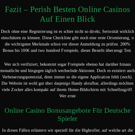
Fazit – Perish Besten Online Casinos
Auf Einen Blick
Doch ohne eine Registrierung ist es schier nicht so direkt, Seriosität wirklich
einschätzen zu können. Diese Checkliste gibt noch eine erste Orientierung, o
die wichtigsten Merkmale schon vor dieser Anmeldung zu prüfen. 200%
Bonus bis 100€ und two hundred Freispiele, dieser Benefit überzeugt Test.
Wer sich verifiziert, bekommt sogar Freispiele ebenso hat darüber hinaus
monatliche und hingegen täglich wechselnde Aktionen. Doch es existiert auch
Verbesserungspotenzial, denn immer so die eigene Application fehlt (noch).
Die Website ist wohl gut über dasjenige Handy abrufbar, allerdings möchten
viele Zocker alles kompakt auf ihrem Home-Bildschirm mit Schnellzugriff.
Wer erste
Online Casino Bonusangebote Für Deutsche
Spieler
In diesen Fällen erläutern wir speziell für die Highroller, auf welche art die