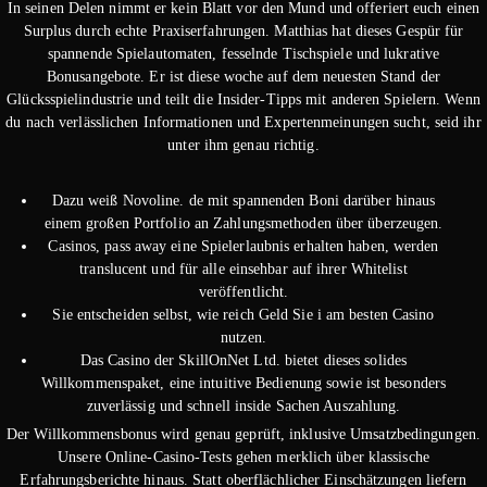
In seinen Delen nimmt er kein Blatt vor den Mund und offeriert euch einen
Surplus durch echte Praxiserfahrungen. Matthias hat dieses Gespür für
spannende Spielautomaten, fesselnde Tischspiele und lukrative
Bonusangebote. Er ist diese woche auf dem neuesten Stand der
Glücksspielindustrie und teilt die Insider-Tipps mit anderen Spielern. Wenn
du nach verlässlichen Informationen und Expertenmeinungen sucht, seid ihr
unter ihm genau richtig.
Dazu weiß Novoline. de mit spannenden Boni darüber hinaus
einem großen Portfolio an Zahlungsmethoden über überzeugen.
Casinos, pass away eine Spielerlaubnis erhalten haben, werden
translucent und für alle einsehbar auf ihrer Whitelist
veröffentlicht.
Sie entscheiden selbst, wie reich Geld Sie i am besten Casino
nutzen.
Das Casino der SkillOnNet Ltd. bietet dieses solides
Willkommenspaket, eine intuitive Bedienung sowie ist besonders
zuverlässig und schnell inside Sachen Auszahlung.
Der Willkommensbonus wird genau geprüft, inklusive Umsatzbedingungen.
Unsere Online-Casino-Tests gehen merklich über klassische
Erfahrungsberichte hinaus. Statt oberflächlicher Einschätzungen liefern