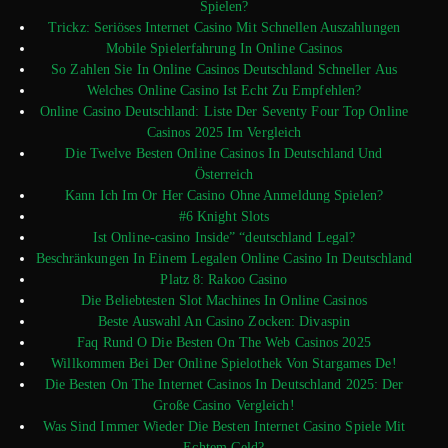
Spielen?
Trickz: Seriöses Internet Casino Mit Schnellen Auszahlungen
Mobile Spielerfahrung In Online Casinos
So Zahlen Sie In Online Casinos Deutschland Schneller Aus
Welches Online Casino Ist Echt Zu Empfehlen?
Online Casino Deutschland: Liste Der Seventy Four Top Online
Casinos 2025 Im Vergleich
Die Twelve Besten Online Casinos In Deutschland Und
Österreich
Kann Ich Im Or Her Casino Ohne Anmeldung Spielen?
#6 Knight Slots
Ist Online-casino Inside” “deutschland Legal?
Beschränkungen In Einem Legalen Online Casino In Deutschland
Platz 8: Rakoo Casino
Die Beliebtesten Slot Machines In Online Casinos
Beste Auswahl An Casino Zocken: Divaspin
Faq Rund O Die Besten On The Web Casinos 2025
Willkommen Bei Der Online Spielothek Von Stargames De!
Die Besten On The Internet Casinos In Deutschland 2025: Der
Große Casino Vergleich!
Was Sind Immer Wieder Die Besten Internet Casino Spiele Mit
Echtem Geld?