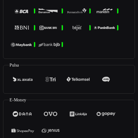
Pulsa
E-Money