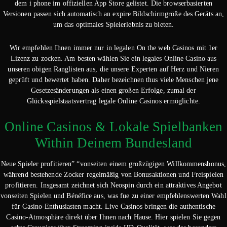
dem i phone im offiziellen App Store gelistet. Die browserbasierten
Versionen passen sich automatisch an expire Bildschirmgröße des Geräts an,
um das optimales Spielerlebnis zu bieten.
Wir empfehlen Ihnen immer nur in legalen On the web Casinos mit 1er
Lizenz zu zocken. Am besten wählen Sie ein legales Online Casino aus
unseren obigen Ranglisten aus, die unsere Experten auf Herz und Nieren
geprüft und bewertet haben. Daher bezeichnen thus viele Menschen jene
Gesetzesänderungen als einen großen Erfolge, zumal der
Glücksspielstaatsvertrag legale Online Casinos ermöglichte.
Online Casinos & Lokale Spielbanken
Within Deinem Bundesland
Neue Spieler profitieren” “vonseiten einem großzügigen Willkommensbonus,
während bestehende Zocker regelmäßig von Bonusaktionen und Freispielen
profitieren. Insgesamt zeichnet sich Neospin durch ein attraktives Angebot
vonseiten Spielen und Bénéfice aus, was fue zu einer empfehlenswerten Wahl
für Casino-Enthusiasten macht. Live Casinos bringen die authentische
Casino-Atmosphäre direkt über Ihnen nach Hause. Hier spielen Sie gegen