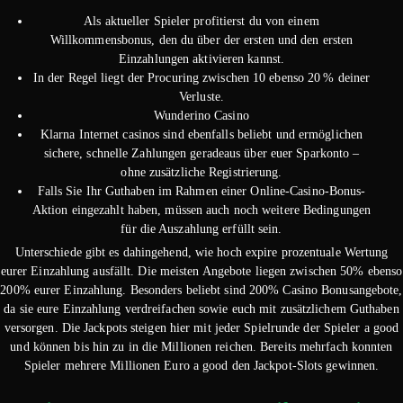
Als aktueller Spieler profitierst du von einem
Willkommensbonus, den du über der ersten und den ersten
Einzahlungen aktivieren kannst.
In der Regel liegt der Procuring zwischen 10 ebenso 20 % deiner
Verluste.
Wunderino Casino
Klarna Internet casinos sind ebenfalls beliebt und ermöglichen
sichere, schnelle Zahlungen geradeaus über euer Sparkonto –
ohne zusätzliche Registrierung.
Falls Sie Ihr Guthaben im Rahmen einer Online-Casino-Bonus-
Aktion eingezahlt haben, müssen auch noch weitere Bedingungen
für die Auszahlung erfüllt sein.
Unterschiede gibt es dahingehend, wie hoch expire prozentuale Wertung
eurer Einzahlung ausfällt. Die meisten Angebote liegen zwischen 50% ebenso
200% eurer Einzahlung. Besonders beliebt sind 200% Casino Bonusangebote,
da sie eure Einzahlung verdreifachen sowie euch mit zusätzlichem Guthaben
versorgen. Die Jackpots steigen hier mit jeder Spielrunde der Spieler a good
und können bis hin zu in die Millionen reichen. Bereits mehrfach konnten
Spieler mehrere Millionen Euro a good den Jackpot-Slots gewinnen.