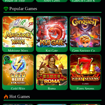
Power of Thor Megaways
Aztec Gems
Gates of Gatot Kaca
Popular Games
Mahjong Ways
Koi Gate
Gem Saviour Conquest
Gold Blitz
Roma
Fiery Sevens
Hot Games