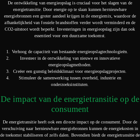
De ontwikkeling van energieopslag is cruciaal voor het slagen van de
energietransitie. Door energie op te slaan kunnen hernieuwbare
energiebronnen een groter aandeel krijgen in de energiemix, waardoor de
afhankelijkheid van fossiele brandstoffen verder wordt verminderd en de
CO2-uitstoot wordt beperkt. Investeringen in energieopslag zijn dan ook
essentieel voor een duurzame toekomst.
Verhoog de capaciteit van bestaande energieopslagtechnologieën.
Investeer in de ontwikkeling van nieuwe en innovatieve
energieopslagmethoden.
Creëer een gunstig beleidsklimaat voor energieopslagprojecten.
Stimuleer de samenwerking tussen overheid, industrie en
onderzoeksinstituten.
De impact van de energietransitie op de
consument
De energietransitie heeft ook een directe impact op de consument. Door de
verschuiving naar hernieuwbare energiebronnen kunnen de energiekosten in
de toekomst stabiliseren of zelfs dalen. Bovendien biedt de energietransitie de