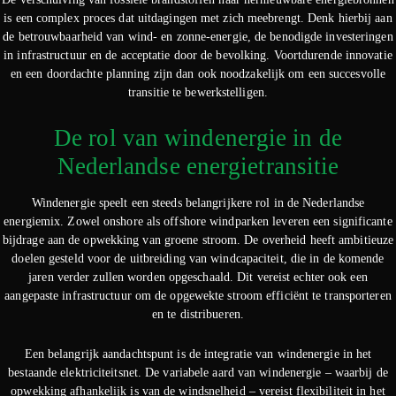
is een complex proces dat uitdagingen met zich meebrengt. Denk hierbij aan
de betrouwbaarheid van wind- en zonne-energie, de benodigde investeringen
in infrastructuur en de acceptatie door de bevolking. Voortdurende innovatie
en een doordachte planning zijn dan ook noodzakelijk om een succesvolle
transitie te bewerkstelligen.
De rol van windenergie in de
Nederlandse energietransitie
Windenergie speelt een steeds belangrijkere rol in de Nederlandse
energiemix. Zowel onshore als offshore windparken leveren een significante
bijdrage aan de opwekking van groene stroom. De overheid heeft ambitieuze
doelen gesteld voor de uitbreiding van windcapaciteit, die in de komende
jaren verder zullen worden opgeschaald. Dit vereist echter ook een
aangepaste infrastructuur om de opgewekte stroom efficiënt te transporteren
en te distribueren.
Een belangrijk aandachtspunt is de integratie van windenergie in het
bestaande elektriciteitsnet. De variabele aard van windenergie – waarbij de
opwekking afhankelijk is van de windsnelheid – vereist flexibiliteit in het