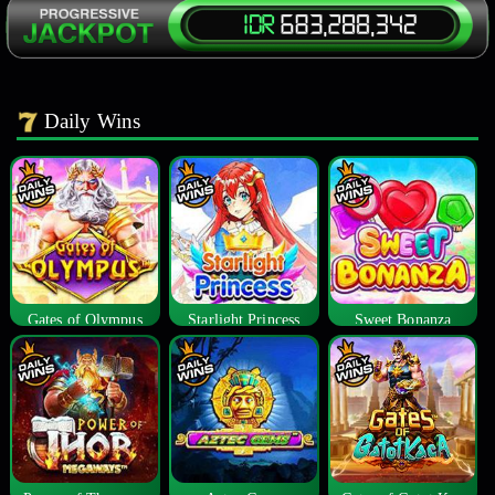
Daily Wins
Gates of Olympus
Starlight Princess
Sweet Bonanza