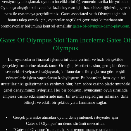
versiyonuyla başlamak oyunun inceliklerini öğrenmenin harika bir yoludur.
Oynanışa alıştığınızda ve daha fazla heyecan için hazır hissettiğinizde, gerçek
para ile oynamaya geçebilirsiniz. Gates associated with Olympus için bir
bonus talep etmek için, oyuncular seçtikleri çevrimiçi kumarhanenin
promosyonlar bölümünü kontrol etmelidir
gates-of-olympus-demo-play.com
.
Gates Of Olympus Slot Tam İnceleme Gates Of
Olympus
Bu, oyuncuların finansal işlemlerini daha verimli ve hızlı bir şekilde
gerçekleştirmelerine olanak tanır. Örneğin, Mostbet casino, geniş bir ödeme
seçenekleri yelpazesi sağlayarak, kullanıcıların ihtiyaçlarına göre çeşitli
yöntemlerle işlem yapmalarını kolaylaştırır. Bu bonuslar, hem oyun içi
stratejilerinizi geliştirmenize yardımcı olur, hem sobre casino platformundaki
genel deneyiminizi iyileştirir. Her bir bonusun, oyuncunun oyun sırasında
empieza casino etkileşimlerinde nasıl bir avantaj sağladığını anlamak, daha
bilinçli ve etkili bir şekilde yararlanmanızı sağlar.
Gerçek pra riske atmadan oyunu deneyimlemek isteyenler için
Gates of Olympus’un demo sürümü mevcuttur.
“Gates of Olympus”u anlamak, slot oyunu manzarasında onun