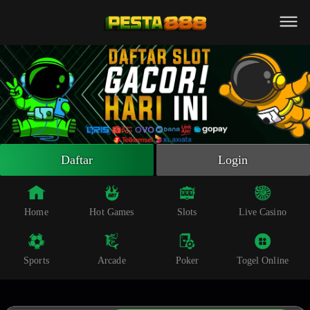
Beranda
Slot Online
Live Casino
Sportsbook
Arcade
Togel Online
Daftar
Login
Poker
Whatsapp
Home
Hot Games
Slots
Live Casino
Telegram
Sports
Arcade
Poker
Togel Online
Livechat