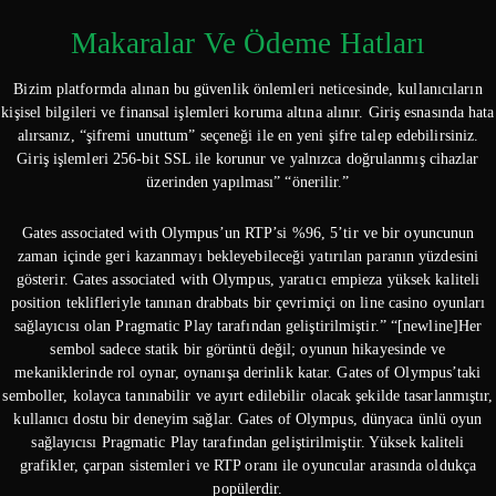
Makaralar Ve Ödeme Hatları
Bizim platformda alınan bu güvenlik önlemleri neticesinde, kullanıcıların
kişisel bilgileri ve finansal işlemleri koruma altına alınır. Giriş esnasında hata
alırsanız, “şifremi unuttum” seçeneği ile en yeni şifre talep edebilirsiniz.
Giriş işlemleri 256-bit SSL ile korunur ve yalnızca doğrulanmış cihazlar
üzerinden yapılması” “önerilir.”
Gates associated with Olympus’un RTP’si %96, 5’tir ve bir oyuncunun
zaman içinde geri kazanmayı bekleyebileceği yatırılan paranın yüzdesini
gösterir. Gates associated with Olympus, yaratıcı empieza yüksek kaliteli
position teklifleriyle tanınan drabbats bir çevrimiçi on line casino oyunları
sağlayıcısı olan Pragmatic Play tarafından geliştirilmiştir.” “[newline]Her
sembol sadece statik bir görüntü değil; oyunun hikayesinde ve
mekaniklerinde rol oynar, oynanışa derinlik katar. Gates of Olympus’taki
semboller, kolayca tanınabilir ve ayırt edilebilir olacak şekilde tasarlanmıştır,
kullanıcı dostu bir deneyim sağlar. Gates of Olympus, dünyaca ünlü oyun
sağlayıcısı Pragmatic Play tarafından geliştirilmiştir. Yüksek kaliteli
grafikler, çarpan sistemleri ve RTP oranı ile oyuncular arasında oldukça
popülerdir.