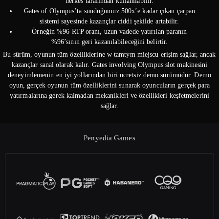
herkes tarafından kullanılabilir.
Gates of Olympus’ta sunduğumuz 500x’e kadar çıkan çarpan
sistemi sayesinde kazançlar ciddi şekilde artabilir.
Örneğin %96 RTP oranı, uzun vadede yatırılan paranın
%96’sının geri kazanılabileceğini belirtir.
Bu sürüm, oyunun tüm özelliklerine w tamtym miejscu erişim sağlar, ancak
kazançlar sanal olarak kalır. Gates involving Olympus slot makinesini
deneyimlemenin en iyi yollarından biri ücretsiz demo sürümüdür. Demo
oyun, gerçek oyunun tüm özelliklerini sunarak oyuncuların gerçek para
yatırmalarına gerek kalmadan mekanikleri ve özellikleri keşfetmelerini
sağlar.
Penyedia Games