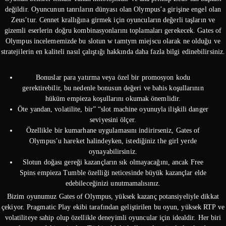
değildir. Oyuncunun tanrıların dünyası olan Olympus’a girişine engel olan
Zeus’tur. Cennet krallığına girmek için oyuncuların değerli taşların ve
gizemli eserlerin doğru kombinasyonlarını toplamaları gerekecek. Gates of
Olympus incelememizde bu slotun w tamtym miejscu olarak ne olduğu ve
stratejilerin en kaliteli nasıl çalıştığı hakkında daha fazla bilgi edinebilirsiniz.
Bonuslar para yatırma veya özel bir promosyon kodu
gerektirebilir, bu nedenle bonusun değeri ve bahis koşullarının
hüküm empieza koşullarını okumak önemlidir.
Öte yandan, volatilite, bir” “slot machine oyunuyla ilişkili danger
seviyesini ölçer.
Özellikle bir kumarhane uygulamasını indirirseniz, Gates of
Olympus’u hareket halindeyken, istediğiniz the girl yerde
oynayabilirsiniz.
Slotun doğası gereği kazançların sık olmayacağını, ancak Free
Spins empieza Tumble özelliği neticesinde büyük kazançlar elde
edebileceğinizi unutmamalısınız.
Bizim oyunumuz Gates of Olympus, yüksek kazanç potansiyeliyle dikkat
çekiyor. Pragmatic Play ekibi tarafından geliştirilen bu oyun, yüksek RTP ve
volatiliteye sahip olup özellikle deneyimli oyuncular için idealdir. Her biri