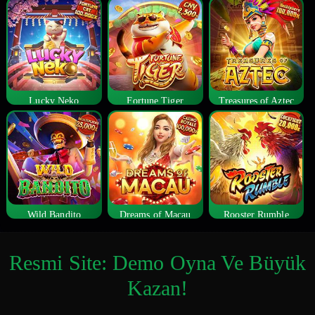
Lucky Neko
Fortune Tiger
Treasures of Aztec
Wild Bandito
Dreams of Macau
Rooster Rumble
Resmi Site: Demo Oyna Ve Büyük
Kazan!