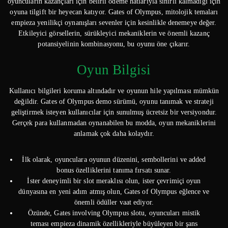
oyuncuların kazançları için belirli ödeme hatlarıyla sınırlı kalmadığı için
oyuna tilgift bir heyecan katıyor. Gates of Olympus, mitolojik temaları
empieza yenilikçi oynanışları sevenler için kesinlikle denemeye değer.
Etkileyici görsellerin, sürükleyici mekaniklerin ve önemli kazanç
potansiyelinin kombinasyonu, bu oyunu öne çıkarır.
Oyun Bilgisi
Kullanıcı bilgileri koruma altındadır ve oyunun hile yapılması mümkün
değildir. Gates of Olympus demo sürümü, oyunu tanımak ve strateji
geliştirmek isteyen kullanıcılar için sunulmuş ücretsiz bir versiyondur.
Gerçek para kullanmadan oynanabilen bu modda, oyun mekaniklerini
anlamak çok daha kolaydır.
İlk olarak, oyunculara oyunun düzenini, sembollerini ve added
bonus özelliklerini tanıma fırsatı sunar.
İster deneyimli bir slot meraklısı olun, ister çevrimiçi oyun
dünyasına en yeni adım atmış olun, Gates of Olympus eğlence ve
önemli ödüller vaat ediyor.
Özünde, Gates involving Olympus slotu, oyuncuları mistik
teması empieza dinamik özellikleriyle büyüleyen bir şans