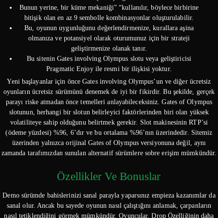
Bunun yerine, bir küme mekaniği” “kullanılır, böylece birbirine
bitişik olan en az 9 sembolle kombinasyonlar oluşturulabilir.
Bu, oyunun uygunluğunu değerlendirmenize, kurallara aşina
olmanıza ve potansiyel olarak oturumunuz için bir strateji
geliştirmenize olanak tanır.
Bu sitenin Gates involving Olympus slotu veya geliştiricisi
Pragmatic Enjoy ile resmi bir ilişkisi yoktur.
Yeni başlayanlar için önce Gates involving Olympus’un ve diğer ücretsiz
oyunların ücretsiz sürümünü denemek de iyi bir fikirdir. Bu şekilde, gerçek
parayı riske atmadan önce temelleri anlayabileceksiniz. Gates of Olympus
slotunun, herhangi bir slotun belirleyici faktörlerinden biri olan yüksek
volatiliteye sahip olduğunu belirtmek gerekir. Slot makinesinin RTP’si
(ödeme yüzdesi) %96, 6’dır ve bu ortalama %96’nın üzerindedir. Sitemiz
üzerinden yalnızca orijinal Gates of Olympus versiyonuna değil, aynı
zamanda tarafımızdan sunulan alternatif sürümlere sobre erişim mümkündür.
Özellikler Ve Bonuslar
Demo sürümde bahislerinizi sanal parayla yaparsınız empieza kazanımlar da
sanal olur. Ancak bu sayede oyunun nasıl çalıştığını anlamak, çarpanların
nasıl tetiklendiğini görmek mümkündür. Oyuncular, Drop Özelliğinin daha