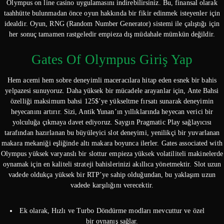
Olympus on line casino uygulamasını indirebilirsiniz. Bu, finansal olarak
taahhütte bulunmadan önce oyun hakkında bir fikir edinmek isteyenler için
idealdir. Oyun, RNG (Random Number Generator) sistemi ile çalıştığı için
her sonuç tamamen rastgeledir empieza dış müdahale mümkün değildir.
Gates Of Olympus Giriş Yap
Hem acemi hem sobre deneyimli maceracılara hitap eden esnek bir bahis
yelpazesi sunuyoruz. Daha yüksek bir mücadele arayanlar için, Ante Bahsi
özelliği maksimum bahsi 125$’ye yükseltme fırsatı sunarak deneyimin
heyecanını artırır. Sizi, Antik Yunan’ın yıllıklarında heyecan verici bir
yolculuğa çıkmaya davet ediyoruz. Saygın Pragmatic Play sağlayıcısı
tarafından hazırlanan bu büyüleyici slot deneyimi, yenilikçi bir yuvarlanan
makara mekaniği eşliğinde altı makara boyunca ilerler. Gates associated with
Olympus yüksek varyanslı bir slottur empieza yüksek volatiliteli makinelerde
oynamak için en kaliteli strateji bahislerinizi akıllıca yönetmektir. Slot uzun
vadede oldukça yüksek bir RTP’ye sahip olduğundan, bu yaklaşım uzun
vadede karşılığını verecektir.
Ek olarak, Hızlı ve Turbo Döndürme modları mevcuttur ve özel
bir oynanış sağlar.