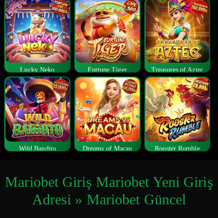
Lucky Neko
Fortune Tiger
Treasures of Aztec
Wild Bandito
Dreams of Macau
Rooster Rumble
Mariobet Giriş Mariobet Yeni Giriş
Adresi » Mariobet Güncel