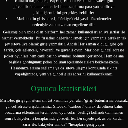
Kullanıcılar, Papara, PayFix, Bitcoin ve banka havalesi gibi
güvenilir ödeme yöntemleri ile hesaplarına para yatırabilir ve
çekim işlemlerini gerçekleştirebilirler.
Mariobet’in giriş adresi, Türkiye’deki yasal düzenlemeler
nedeniyle zaman zaman engellenebilir.
Gelişmiş bir yapıda olan platform her zaman kullanıcıları en iyi şartlar ile
hizmet vermektedir. Bu fırsatları değerlendirmek için yapmanız gereken tek
şey siteye üye olarak giriş yapmaktır. Ancak Her zaman olduğu gibi çok
farklı, çok eğlenceli, heyecanlı ve güvenli oyun. Mariobet güncel adreste
poker oyunları hem canlı casino oyunları bölümü içerisinde. Hem de ana
başlıkta gördüğünüz poker bölümü içerisinde sizleri beklemektedir.
Hesabınıza erişim sağlama ya da siteye ulaşma konusunda sıkıntı
yaşadığınızda, yeni ve güncel giriş adresini kullanacaksınız.
Oyuncu İstatistikleri
Mariobet giriş için sitemizin üst kısmında yer alan ‘giriş’ butonlarına basarak
güncel adrese erişebilirsiniz. Sitedeki “Cashout” olarak da bilinen bahis
bozdurma eklentisini tercih eden oyuncular, özelliği kullandıktan hemen
sonra bakiyelerini hesaplarında görebilirler. Bu sayede çok az bir kardan
zarar ile, bakiyeler anında” “hesaplara geçiş yapar.