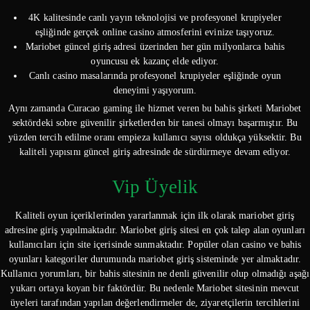
4K kalitesinde canlı yayın teknolojisi ve profesyonel krupiyeler
eşliğinde gerçek online casino atmosferini evinize taşıyoruz.
Mariobet güncel giriş adresi üzerinden her gün milyonlarca bahis
oyuncusu ek kazanç elde ediyor.
Canlı casino masalarında profesyonel krupiyeler eşliğinde oyun
deneyimi yaşıyorum.
Aynı zamanda Curacao gaming ile hizmet veren bu bahis şirketi Mariobet
sektördeki sobre güvenilir şirketlerden bir tanesi olmayı başarmıştır. Bu
yüzden tercih edilme oranı empieza kullanıcı sayısı oldukça yüksektir. Bu
kaliteli yapısını güncel giriş adresinde de sürdürmeye devam ediyor.
Vip Üyelik
Kaliteli oyun içeriklerinden yararlanmak için ilk olarak mariobet giriş
adresine giriş yapılmaktadır. Mariobet giriş sitesi en çok talep alan oyunları
kullanıcıları için site içerisinde sunmaktadır. Popüler olan casino ve bahis
oyunları kategoriler durumunda mariobet giriş sisteminde yer almaktadır.
Kullanıcı yorumları, bir bahis sitesinin ne denli güvenilir olup olmadığı aşağı
yukarı ortaya koyan bir faktördür. Bu nedenle Mariobet sitesinin mevcut
üyeleri tarafından yapılan değerlendirmeler de, ziyaretçilerin tercihlerini