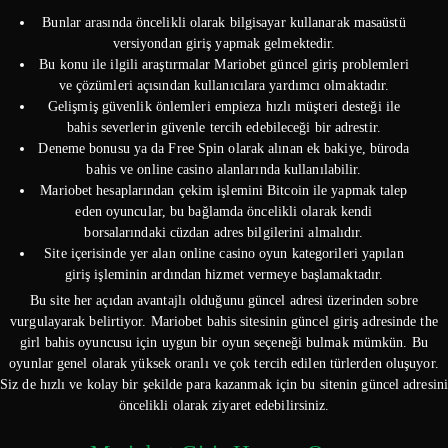
Bunlar arasında öncelikli olarak bilgisayar kullanarak masaüstü
versiyondan giriş yapmak gelmektedir.
Bu konu ile ilgili araştırmalar Mariobet güncel giriş problemleri
ve çözümleri açısından kullanıcılara yardımcı olmaktadır.
Gelişmiş güvenlik önlemleri empieza hızlı müşteri desteği ile
bahis severlerin güvenle tercih edebileceği bir adrestir.
Deneme bonusu ya da Free Spin olarak alınan ek bakiye, büroda
bahis ve online casino alanlarında kullanılabilir.
Mariobet hesaplarından çekim işlemini Bitcoin ile yapmak talep
eden oyuncular, bu bağlamda öncelikli olarak kendi
borsalarındaki cüzdan adres bilgilerini almalıdır.
Site içerisinde yer alan online casino oyun kategorileri yapılan
giriş işleminin ardından hizmet vermeye başlamaktadır.
Bu site her açıdan avantajlı olduğunu güncel adresi üzerinden sobre
vurgulayarak belirtiyor. Mariobet bahis sitesinin güncel giriş adresinde the
girl bahis oyuncusu için uygun bir oyun seçeneği bulmak mümkün. Bu
oyunlar genel olarak yüksek oranlı ve çok tercih edilen türlerden oluşuyor.
Siz de hızlı ve kolay bir şekilde para kazanmak için bu sitenin güncel adresini
öncelikli olarak ziyaret edebilirsiniz.