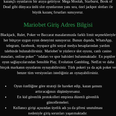
kazançlı oyunlarını bir araya getiriyor. Mega Moolah, Starburst, Book of
Dead gibi dünyaca ünlü slot oyunlarının yanı sıra, özel jackpot slotları ile
büyük kazanç fırsatları sunuyoruz.
Mariobet Giriş Adres Bilgisi
Blackjack, Rulet, Poker ve Baccarat masalarımızda farklı limit seçenekleriyle
her bütçeye uygun oyun deneyimi sunuyoruz. Bunun dışında, WhatsApp,
telegram, facebook, myspace gibi sosyal medya hesaplarından yardım
talebinde bulunabilirsiniz. Mariobet’te yüzlerce slot oyunu, canlı casino
masaları, online poker” “odaları ve spor bahisleri bulunmaktadır. En popüler
oyun sağlayıcılarından Sensible Play, Evolution Gambling, NetEnt ve daha
birçok markanın oyunlarını oynayabilirsiniz. Türk pokeri ya da açık poker ve
benzer tüm versiyonları istediğiniz an oynayabilirsiniz.
Oyun özelliğine göre strateji ile hareket edip, kazan şansını
arttıracağınızı düşünüyorsanız.
En kid güvenlik protokolleri empieza düzenli güvenlik
güncellemeleri.
Kullanıcı girişi açısından üyelik adı ya da şifresi unutulması
nedeniyle giriş sorunları yaşanmaktadır.