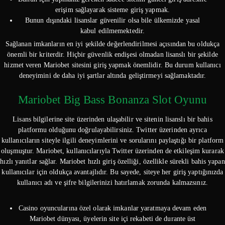
erişim sağlayarak sisteme giriş yapmak.
Bunun dışındaki lisanslar güvenilir olsa bile ülkemizde yasal
kabul edilmemektedir.
Sağlanan imkanların en iyi şekilde değerlendirilmesi açısından bu oldukça
önemli bir kriterdir. Hiçbir güvenlik endişesi olmadan lisanslı bir şekilde
hizmet veren Mariobet sitesini giriş yapmak önemlidir. Bu durum kullanıcı
deneyimini de daha iyi şartlar altında geliştirmeyi sağlamaktadır.
Mariobet Big Bass Bonanza Slot Oyunu
Lisans bilgilerine site üzerinden ulaşabilir ve sitenin lisanslı bir bahis
platformu olduğunu doğrulayabilirsiniz. Twitter üzerinden ayrıca
kullanıcıların siteyle ilgili deneyimlerini ve sorularını paylaştığı bir platform
oluşmuştur. Mariobet, kullanıcılarıyla Twitter üzerinden de etkileşim kurarak
hızlı yanıtlar sağlar. Mariobet hızlı giriş özelliği, özellikle sürekli bahis yapan
kullanıcılar için oldukça avantajlıdır. Bu sayede, siteye her giriş yaptığınızda
kullanıcı adı ve şifre bilgilerinizi hatırlamak zorunda kalmazsınız.
Casino oyuncularına özel olarak imkanlar yaratmaya devam eden
Mariobet dünyası, üyelerin site içi rekabeti de durante üst