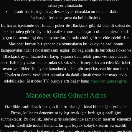
sitesi yer almaktadır.
Canlı bahis akışının ag destekleyici olanaklarını de uma daha
fazlasıyla ilerletme şansı da bulabilirsiniz.
Bu havuz içerisinde de Holdem poker ile Blackjack gibi iki önemli solusi de,
sık sık talep görür. Oyun içi analiz konusunda başarılı olan empieza bahsi
geçen iki oyuna ilgi duyan oyuncular, burada ciddi gelirler elde edebilirler.
Mariobet bürosu bir yandan da oyuncuların bu iki oyuna özel bonus
kampanyalarından faydalanmasını sağlar. Bu bağlamda da bürodaki Poker ve
Blackjack oyun hizmetleri, kayıp yaşansa dahi telafi şansı vermeye devam
eder. Bahis piyasalarında adından sık sık söz ettirmeye devam eden Mariobet,
uvant yenilikleri ile üyeler kanadında kabul görmeyi başaran bir markadır.
Üyelerin destek verdikleri takımlar da dahil olmak üzere her maçı takip
edebildikleri Mariobet TV, büroya artı değer katar
mariobet güncel giriş
.
Mariobet Giriş Güncel Adres
Özellikle canlı destek hattı, acil durumlar için ideal bir iletişim yoludur.
Firma, kullanıcı deneyimini iyileştirmek için hızlı giriş özelliğini
sunmaktadır. Bu özellik, siteye giriş işlemlerinde zamandan tasarruf etmenizi
sağlar. Özellikle mobil kullanıcılar için büyük kolaylık sunan bu özellik,
bahis yapma sürecini hızlandırır. Yeni giriş adresi sayesinde, sitede yine bahis