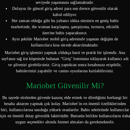
seviyede yaşamasını sağlamaktadır.
Dolayısı ile güncel giriş adresi para son derece güvenilir olarak
kabul ediliyor.
Her zaman olduğu gibi bu yabancı iddaa sitesinin en geniş bahis
marketinde, the woman karşılaşma, şampiyona, turnuva, etkinlik
üzerine bahis yapacaksınız.
Aynı şekilde Mariobet mobil giriş adresinde yaşanan değişim de
kullanıcılara kısa sürede aktarılmaktadır.
Mariobet giriş işlemini yapmak oldukça basit ve pratik bir işlemdir. Ana
sayfanın sağ üst köşesinde bulunan “Giriş” butonuna tıklayarak kullanıcı adı
ve şifrenizi girebilirsiniz. Giriş yaptıktan sonra hesabınıza erişebilir,
bahislerinizi yapabilir ve casino oyunlarına katılabilirsiniz.
Mariobet Güvenilir Mi?
Bu sayede sitelerden güvenle kazanç elde etmek ve dilediğiniz herhangi bir
hesaba aktarım yapmak çok kolay. Mariobet’in en önemli özelliklerinden
biri, kullanıcılarına sunduğu yüksek oranlardır. Bahis sektöründe kullanıcılar
için en önemli detay güvenlik faktörüdür. Bununla birlikte kullanıcıların daha
uygun seçenekler altında hizmet almaları da gerekmektedir.