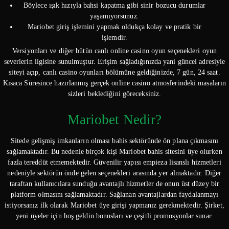
Böylece ışık hızıyla bahsi kapatma gibi sinir bozucu durumlar
yaşamıyorsunuz.
Mariobet giriş işlemini yapmak oldukça kolay ve pratik bir
işlemdir.
Versiyonları ve diğer bütün canlı online casino oyun seçenekleri oyun
severlerin ilgisine sunulmuştur. Erişim sağladığınızda yani güncel adresiyle
siteyi açıp, canlı casino oyunları bölümüne geldiğinizde, 7 gün, 24 saat.
Kısaca Süresince hazırlanmış gerçek online casino atmosferindeki masaların
sizleri beklediğini göreceksiniz.
Mariobet Nedir?
Sitede gelişmiş imkanların olması bahis sektöründe ön plana çıkmasını
sağlamaktadır. Bu nedenle birçok kişi Mariobet bahis sitesini üye olurken
fazla tereddüt etmemektedir. Güvenilir yapısı empieza lisanslı hizmetleri
nedeniyle sektörün önde gelen seçenekleri arasında yer almaktadır. Diğer
taraftan kullanıcılara sunduğu avantajlı hizmetler de onun üst düzey bir
platform olmasını sağlamaktadır. Sağlanan avantajlardan faydalanmayı
istiyorsanız ilk olarak Mariobet üye girişi yapmanız gerekmektedir. Şirket,
yeni üyeler için hoş geldin bonusları ve çeşitli promosyonlar sunar.