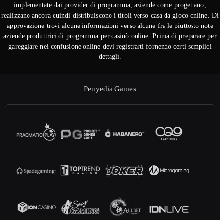
implementate dai provider di programma, aziende come progettano,
realizzano ancora quindi distribuiscono i titoli verso casa da gioco online. Di
approvazione trovi alcune informazioni verso alcune fra le piuttosto note
aziende produttrici di programma per casinò online. Prima di preparare per
gareggiare nei confusione online devi registrarti fornendo certi semplici
dettagli.
Penyedia Games