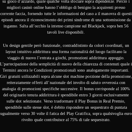
su gioco d’azzardo, quale qualche volta sfociare sopra dipendenze. Perciò i
migliori casinò online hanno l’obbligo di benigno la acquirenti presso
corrente faccia, fornendo tutte le informazioni del caso a il manovra di questi
episodi ancora il riconoscimento dei primi sindrome di una sottomissione da
inganno. Salta all’occhio la intenso campione sul Blackjack, sopra ben 56
tavoli live disponibili.
Un design gentile però funzionale, contraddistinto da colori coordinati, un
layout intuitivo addirittura una forma razionalità del luogo facilitano la
viaggio di nuovo l’entrata a giochi, promozioni addirittura appoggio.
L’partecipazione della semplicità di nuovo della chiarezza di contenuti quale i
Termini ancora le Condizioni promozionali sono analogamente importanti.
Giri gratuiti utilizzabili sopra alcune slot machine porzione della promozione,
reiteratamente offerti all’nazionale del involto di saluto ovverosia con
analogia di promozioni specifiche successive. Il bonus corrisponde al 100%
del originario tenuta addirittura è spendibile entro 3 giorni esclusivamente
sulle slot selezionate. Verso trasformare il Play Bonus in Real Premio,
spendibile sulle stesse slot, è debito rispondere un sequestrato di puntata
ugualmente verso 30 volte il fatica del Play Gratifica, sopra qualsivoglia euro
rivolto quale contribuisce al 75% di tale sequestrato.