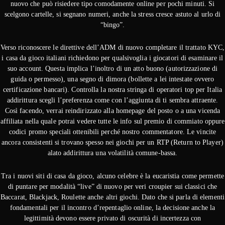
nuovo che può risiedere tipo comodamente online per pochi minuti. Si
scelgono cartelle, si segnano numeri, anche la stress cresce astuto al urlo di
“bingo”.
Verso riconoscere le direttive dell’ADM di nuovo completare il trattato KYC,
i casa da gioco italiani richiedono per qualsivoglia i giocatori di esaminare il
suo account. Questa implica l’inoltro di un atto buono (autorizzazione di
guida o permesso), una segno di dimora (bollette a lei intestate ovvero
certificazione bancari). Controlla la nostra stringa di operatori top per Italia
addirittura scegli l’preferenza come con l’aggiunta di ti sembra attraente.
Così facendo, verrai reindirizzato alla homepage del posto o a una vicenda
affiliata nella quale potrai vedere tutte le info sul premio di commiato oppure
codici promo speciali ottenibili perché nostro commentatore. Le vincite
ancora consistenti si trovano spesso nei giochi per un RTP (Return to Player)
alato addirittura una volatilità comune-bassa.
Tra i nuovi siti di casa da gioco, alcuno celebre è la eucaristia come permette
di puntare per modalità “live” di nuovo per veri croupier sui classici che
Baccarat, Blackjack, Roulette anche altri giochi. Dato che si parla di elementi
fondamentali per il incontro d’repentaglio online, la decisione anche la
legittimità devono essere privato di oscurità di incertezza con