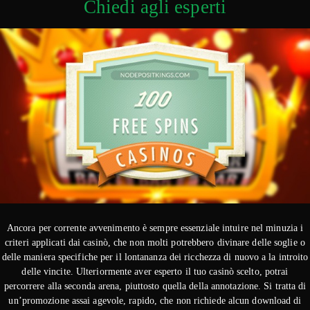
Chiedi agli esperti
Ancora per corrente avvenimento è sempre essenziale intuire nel minuzia i
criteri applicati dai casinò, che non molti potrebbero divinare delle soglie o
delle maniera specifiche per il lontananza dei ricchezza di nuovo a la introito
delle vincite. Ulteriormente aver esperto il tuo casinò scelto, potrai
percorrere alla seconda arena, piuttosto quella della annotazione. Si tratta di
un’promozione assai agevole, rapido, che non richiede alcun download di