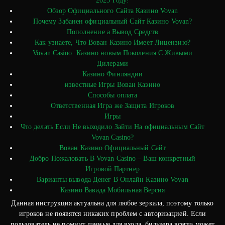
2025 Году!
Обзор Официального Сайта Казино Vovan
Почему Забанен официальный Сайт Казино Vovan?
Пополнение а Вывод Средств
Как узнаете, Что Вован Казино Имеет Лицензию?
Vovan Casino: Казино новым Поколения С Живыми
Дилерами
Казино Финляндии
известные Игры Вован Казино
Способы оплата
Ответственная Игра же Защита Игроков
Игры
Что делать Если Не выходило Зайти На официальным Сайт
Vovan Casino?
Вован Казино Официальный Сайт
Добро Пожаловать В Vovan Casino – Ваш конкретный
Игровой Партнер
Варианты вывода Денег В Онлайн Казино Vovan
Казино Вавада Мобильная Версия
Данная инструкция актуальна для любое зеркала, поэтому только
игроков не появятся никаких проблем с авторизацией. Если
пользователь не помнит данные для входа, бильзера всегда может