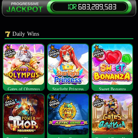
Daily Wins
Gates of Olympus
Starlight Princess
Sweet Bonanza