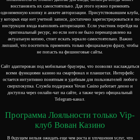
восстановить их самостоятельно. Ддя этого нужно применять
одноименную кнопку и анкете авторизации. Присутствовавшим клуба,
у которых еще нет учетной записи, достаточно зарегистрироваться и по
инструкции входа выполнять авторизацию. Если участник перейдя на
оригинальный ресурс, но если него не было перенаправлено на
актуальную копию, стоит искать зеркало самостоятельно. Важно
липший, что посетитель применять только официальную фразу, чтобы
не попасть на фишинговые сайты.
Сайт адаптирован под мобильные браузеры, что позволял наслаждаться
всеми функциями казино на смартфонах и планшетах. Интерфейс
остается интуитивно понятным и удобным для пользователей любого
сверхпокупка. Служба поддержки Vovan Casino работает денно и
доступна через онлайн-чат на сайте, а также через официальный
Telegram-канал.
Программа Лояльности только Vip-
клуб Вован Казино
В будущем нельзя ожидать еще чем роста и улучшения услуг, что