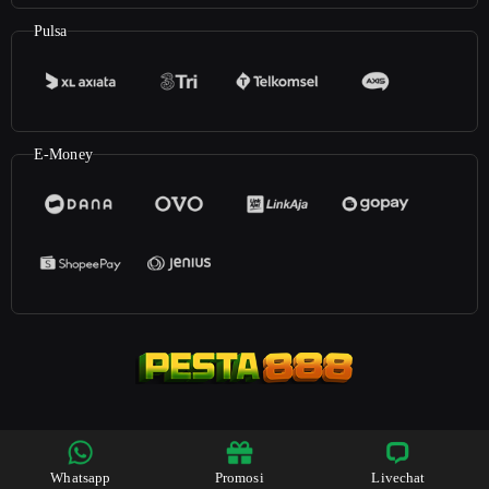
Pulsa
E-Money
©2023
Pesta888
. All rights reserved | 18+
Whatsapp
Promosi
Livechat