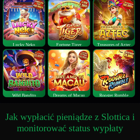
Lucky Neko
Fortune Tiger
Treasures of Aztec
Wild Bandito
Dreams of Macau
Rooster Rumble
Jak wypłacić pieniądze z Slottica i
monitorować status wypłaty