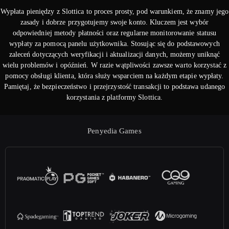
Wypłata pieniędzy z Slottica to proces prosty, pod warunkiem, że znamy jego
zasady i dobrze przygotujemy swoje konto. Kluczem jest wybór
odpowiedniej metody płatności oraz regularne monitorowanie statusu
wypłaty za pomocą panelu użytkownika. Stosując się do podstawowych
zaleceń dotyczących weryfikacji i aktualizacji danych, możemy uniknąć
wielu problemów i opóźnień. W razie wątpliwości zawsze warto korzystać z
pomocy obsługi klienta, która służy wsparciem na każdym etapie wypłaty.
Pamiętaj, że bezpieczeństwo i przejrzystość transakcji to podstawa udanego
korzystania z platformy Slottica.
Penyedia Games