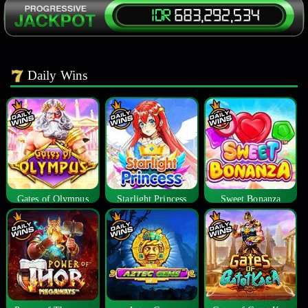
Daily Wins
Gates of Olympus
Starlight Princess
Sweet Bonanza