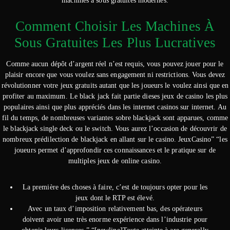
machines à sous gratuites modernes.
Comment Choisir Les Machines À
Sous Gratuites Les Plus Lucratives
Comme aucun dépôt d’argent réel n’est requis, vous pouvez jouer pour le
plaisir encore que vous voulez sans engagement ni restrictions. Vous devez
révolutionner votre jeux gratuits autant que les joueurs le voulez ainsi que en
profiter au maximum. Le black jack fait partie dieses jeux de casino les plus
populaires ainsi que plus appréciés dans les internet casinos sur internet. Au
fil du temps, de nombreuses variantes sobre blackjack sont apparues, comme
le blackjack single deck ou le switch. Vous aurez l’occasion de découvrir de
nombreux prédilection de blackjack en allant sur le casino. JeuxCasino” “les
joueurs permet d’approfondir ces connaissances et le pratique sur de
multiples jeux de online casino.
La première des choses à faire, c’est de toujours opter pour les
jeux dont le RTP est élevé.
Avec un taux d’imposition relativement bas, des opérateurs
doivent avoir une très enorme expérience dans l’industrie pour