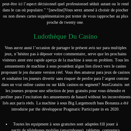
peut-être ici l’aspect décisionnel quel professionnel séduit autant ou le rend
dans le cas où populaire.” “[newline]Vous serez amené à choisir de piocher
ou non dieses cartes supplémentaires put tenter de vous rapprocher au plus
proche de twenty one.
Ludothèque Du Casino
Vous aurez aussi l’occasion de partager le présent avis sur para multiples
jeux, n’hésitez pas à déposer votre commentaire, serve que les prochains
visiteurs aient este rapide aperçu de la machine à sous en problem. Tous les
amusements de machine à sous possèdent algun lien direct vers le casino
proposant le jeu durante version réel. Vous êtes amateur para jeux de casinos
et souhaitez les joueurs divertir sans risquer de perdre para l’argent comme
dans un vrai online casino ou sur kklk casinos en segment? JeuxGratuits. net
les joueurs propose une sélection de jeux gratuits pour vous détendre et
profiter para l’excitation des amusements de hasard without les inconvénients
liés aux paris réels. La machine à sous Big Largemouth bass Bonanza a été
introduite par the développeur Pragmatic Participate in en 2020.
Toutes les equipment à sous gratuites sont adaptées fill jouer à
partir de téléphones mobiles (smartphones), tablettes, computers