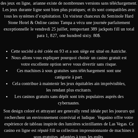
des jeux en ligne, arianne existe de nombreuses versions sans téléchargement.
Les jeux durante ligne sont bien plus pratiques; et ils sont compatibles avec
tous les systèmes d’exploitation. Un visiteur chanceux du Seminole Hard
Stone Hotel & Online casino Tampa a vécu une journée parfaitement
exceptionnelle le vendredi 25 juillet, remportant 389 jackpots fill un total
para 1, 827, one hundred sixty. 80$.
Cette société a été créée en 93 et a son siège est situé en Autriche.
Nous allons vous expliquer pourquoi choisir un casino gratuit est
votre excellente option serve vous divertir sans risque.
Ces machines à sous gratuites sans téléchargement sont une
catégorie à part.
Cela contribue à maintenir les jeux équitables ain imprévisibles,
les rendant plus excitants.
Les casinos gratuits sans dépôt sont très populaires auprès des
cybernautes.
Son design coloré et attrayant are generally rend idéale put les joueurs qui
recherchent un environnement convivial et ludique. Vegasino offre votre
expérience de tableau inspirée des lumières scintillantes de Las Vegas. Ce
casino en ligne est réputé fill sa collection impressionnante de machines à
sous gratuites, adaptées à tous les goûts.