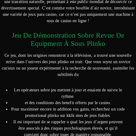
une transition naturelle, permettant à este public mondial de découvrir ce
divertissement special. C’est comme votre bouffée d’air novice, introduisant
une variété de jeux para casino, car ce n’est pas uniquement une machine à
sous de casino en ligne !
Jeu De Démonstration Sobre Revue De
Equipment À Sous Plinko
Ce jeu, dont les origines remontent à la télévision, a trouvé une nouvelle
strive dans l’univers des jeux plinko en trait. Que vous soyez un novice
curieux ou un joueur expérimenté à la recherche de nouveauté, assimiler les
subtilités du
Les opérateurs sobre jeu mettent à jour et essaient de suivre le
rythme.
et des conditions des benefit offerts par le casino.
Pour maximiser encore in addition vos gains, recherchez un code
promotional plinko sur kklk sites de jeux fiables.
Il est important de se rappeler o qual les jeux d’argent peuvent
être associés à des risques psychologiques élevés, et qu’il
convient donc sobre jouer de manière responsable.