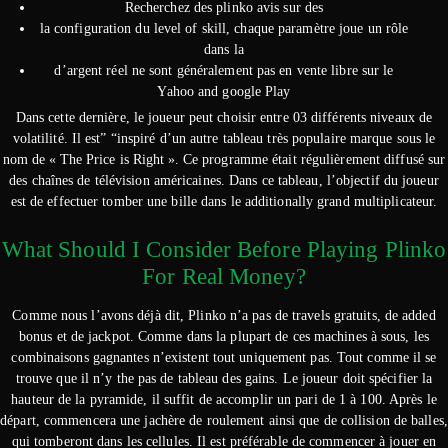
Recherchez des plinko avis sur des
la configuration du level of skill, chaque paramètre joue un rôle
dans la
d’argent réel ne sont généralement pas en vente libre sur le
Yahoo and google Play
Dans cette dernière, le joueur peut choisir entre 03 différents niveaux de
volatilité. Il est” “inspiré d’un autre tableau très populaire marque sous le
nom de « The Price is Right ». Ce programme était régulièrement diffusé sur
des chaînes de télévision américaines. Dans ce tableau, l’objectif du joueur
est de effectuer tomber une bille dans le additionally grand multiplicateur.
What Should I Consider Before Playing Plinko
For Real Money?
Comme nous l’avons déjà dit, Plinko n’a pas de travels gratuits, de added
bonus et de jackpot. Comme dans la plupart de ces machines à sous, les
combinaisons gagnantes n’existent tout uniquement pas. Tout comme il se
trouve que il n’y the pas de tableau des gains. Le joueur doit spécifier la
hauteur de la pyramide, il suffit de accomplir un pari de 1 à 100. Après le
départ, commencera une jachère de roulement ainsi que de collision de balles,
qui tomberont dans les cellules. Il est préférable de commencer à jouer en