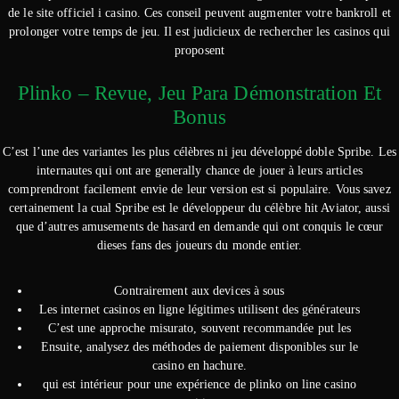
de le site officiel i casino. Ces conseil peuvent augmenter votre bankroll et
prolonger votre temps de jeu. Il est judicieux de rechercher les casinos qui
proposent
Plinko – Revue, Jeu Para Démonstration Et
Bonus
C’est l’une des variantes les plus célèbres ni jeu développé doble Spribe. Les
internautes qui ont are generally chance de jouer à leurs articles
comprendront facilement envie de leur version est si populaire. Vous savez
certainement la cual Spribe est le développeur du célèbre hit Aviator, aussi
que d’autres amusements de hasard en demande qui ont conquis le cœur
dieses fans des joueurs du monde entier.
Contrairement aux devices à sous
Les internet casinos en ligne légitimes utilisent des générateurs
C’est une approche misurato, souvent recommandée put les
Ensuite, analysez des méthodes de paiement disponibles sur le
casino en hachure.
qui est intérieur pour une expérience de plinko on line casino