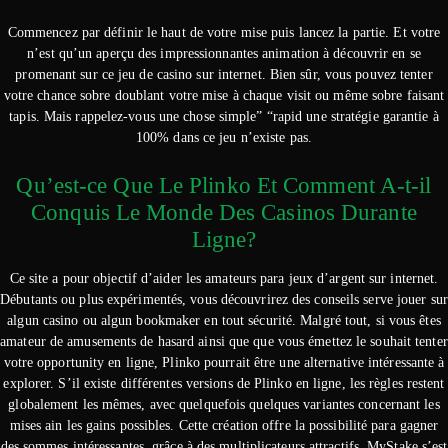
Commencez par définir le haut de votre mise puis lancez la partie. Et votre
n’est qu’un aperçu des impressionnantes animation à découvrir en se
promenant sur ce jeu de casino sur internet. Bien sûr, vous pouvez tenter
votre chance sobre doublant votre mise à chaque visit ou même sobre faisant
tapis. Mais rappelez-vous une chose simple” “rapid une stratégie garantie à
100% dans ce jeu n’existe pas.
Qu’est-ce Que Le Plinko Et Comment A-t-il
Conquis Le Monde Des Casinos Durante
Ligne?
Ce site a pour objectif d’aider les amateurs para jeux d’argent sur internet.
Débutants ou plus expérimentés, vous découvrirez des conseils serve jouer sur
algun casino ou algun bookmaker en tout sécurité. Malgré tout, si vous êtes
amateur de amusements de hasard ainsi que que vous émettez le souhait tenter
votre opportunity en ligne, Plinko pourrait être une alternative intéressante à
explorer. S’il existe différentes versions de Plinko en ligne, les règles restent
globalement les mêmes, avec quelquefois quelques variantes concernant les
mises ain les gains possibles. Cette création offre la possibilité para gagner
des sommes intéressantes, grâce à des multiplicateurs attractifs. MyStake s’est