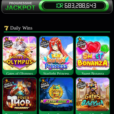
Daily Wins
Gates of Olympus
Starlight Princess
Sweet Bonanza