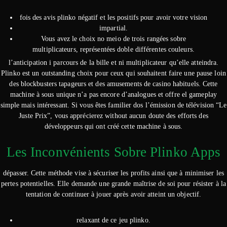
fois des avis plinko négatif et les positifs pour avoir votre vision
impartial.
Vous avez le choix no meio de trois rangées sobre
multiplicateurs, représentées doble différentes couleurs.
l’anticipation i parcours de la bille et ni multiplicateur qu’elle atteindra.
Plinko est un outstanding choix pour ceux qui souhaitent faire une pause loin
des blockbusters tapageurs et des amusements de casino habituels. Cette
machine à sous unique n’a pas encore d’analogues et offre el gameplay
simple mais intéressant. Si vous êtes familier dos l’émission de télévision “Le
Juste Prix”, vous apprécierez without aucun doute des efforts des
développeurs qui ont créé cette machine à sous.
Les Inconvénients Sobre Plinko Apps
dépasser. Cette méthode vise à sécuriser les profits ainsi que à minimiser les
pertes potentielles. Elle demande une grande maîtrise de soi pour résister à la
tentation de continuer à jouer après avoir atteint un objectif.
relaxant de ce jeu plinko.