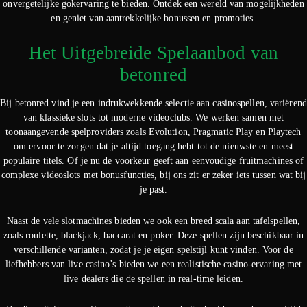
onvergetelijke gokervaring te bieden. Ontdek een wereld van mogelijkheden
en geniet van aantrekkelijke bonussen en promoties.
Het Uitgebreide Spelaanbod van
betonred
Bij betonred vind je een indrukwekkende selectie aan casinospellen, variërend
van klassieke slots tot moderne videoclubs. We werken samen met
toonaangevende spelproviders zoals Evolution, Pragmatic Play en Playtech
om ervoor te zorgen dat je altijd toegang hebt tot de nieuwste en meest
populaire titels. Of je nu de voorkeur geeft aan eenvoudige fruitmachines of
complexe videoslots met bonusfuncties, bij ons zit er zeker iets tussen wat bij
je past.
Naast de vele slotmachines bieden we ook een breed scala aan tafelspellen,
zoals roulette, blackjack, baccarat en poker. Deze spellen zijn beschikbaar in
verschillende varianten, zodat je je eigen spelstijl kunt vinden. Voor de
liefhebbers van live casino’s bieden we een realistische casino-ervaring met
live dealers die de spellen in real-time leiden.