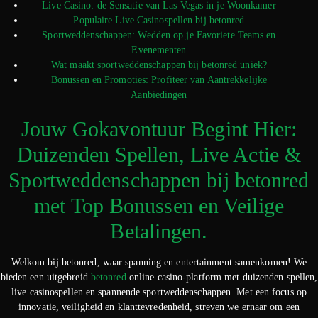
Live Casino: de Sensatie van Las Vegas in je Woonkamer
Populaire Live Casinospellen bij betonred
Sportweddenschappen: Wedden op je Favoriete Teams en
Evenementen
Wat maakt sportweddenschappen bij betonred uniek?
Bonussen en Promoties: Profiteer van Aantrekkelijke
Aanbiedingen
Jouw Gokavontuur Begint Hier:
Duizenden Spellen, Live Actie &
Sportweddenschappen bij betonred
met Top Bonussen en Veilige
Betalingen.
Welkom bij betonred, waar spanning en entertainment samenkomen! We
bieden een uitgebreid
betonred
online casino-platform met duizenden spellen,
live casinospellen en spannende sportweddenschappen. Met een focus op
innovatie, veiligheid en klanttevredenheid, streven we ernaar om een