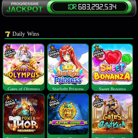
Daily Wins
Gates of Olympus
Starlight Princess
Sweet Bonanza