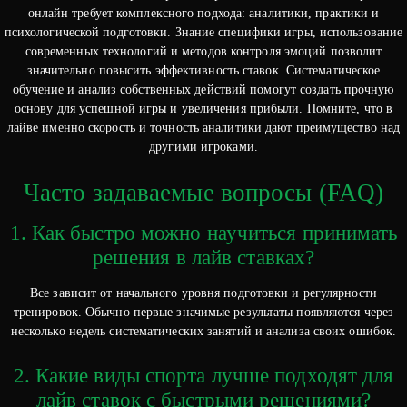
онлайн требует комплексного подхода: аналитики, практики и
психологической подготовки. Знание специфики игры, использование
современных технологий и методов контроля эмоций позволит
значительно повысить эффективность ставок. Систематическое
обучение и анализ собственных действий помогут создать прочную
основу для успешной игры и увеличения прибыли. Помните, что в
лайве именно скорость и точность аналитики дают преимущество над
другими игроками.
Часто задаваемые вопросы (FAQ)
1. Как быстро можно научиться принимать
решения в лайв ставках?
Все зависит от начального уровня подготовки и регулярности
тренировок. Обычно первые значимые результаты появляются через
несколько недель систематических занятий и анализа своих ошибок.
2. Какие виды спорта лучше подходят для
лайв ставок с быстрыми решениями?