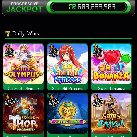
Daily Wins
Gates of Olympus
Starlight Princess
Sweet Bonanza