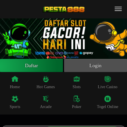
Beranda
Slot Online
Live Casino
Sportsbook
Arcade
Togel Online
Daftar
Login
Poker
Whatsapp
Home
Hot Games
Slots
Live Casino
Telegram
Sports
Arcade
Poker
Togel Online
Livechat