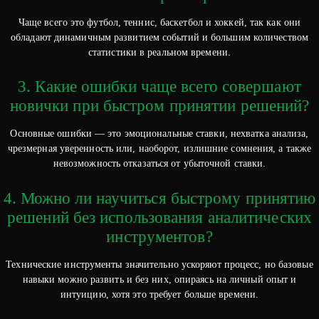
Чаще всего это футбол, теннис, баскетбол и хоккей, так как они
обладают динамичным развитием событий и большим количеством
статистики в реальном времени.
3. Какие ошибки чаще всего совершают
новички при быстром принятии решений?
Основные ошибки — это эмоциональные ставки, нехватка анализа,
чрезмерная уверенность или, наоборот, излишние сомнения, а также
невозможность отказаться от убыточной ставки.
4. Можно ли научиться быстрому принятию
решений без использования аналитических
инструментов?
Технические инструменты значительно ускоряют процесс, но базовые
навыки можно развить и без них, опираясь на личный опыт и
интуицию, хотя это требует больше времени.