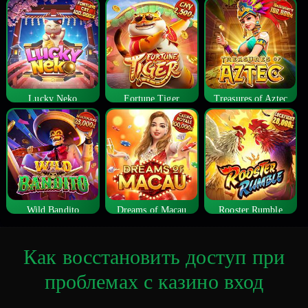
Lucky Neko
Fortune Tiger
Treasures of Aztec
Wild Bandito
Dreams of Macau
Rooster Rumble
Как восстановить доступ при
проблемах с казино вход