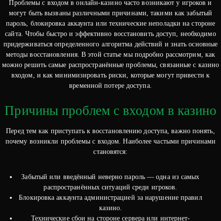
Проблемы с входом в онлайн-казино часто возникают у игроков и
могут быть вызваны различными причинами, такими как забытый
пароль, блокировка аккаунта или технические неполадки на стороне
сайта. Чтобы быстро и эффективно восстановить доступ, необходимо
придерживаться определенного алгоритма действий и знать основные
методы восстановления. В этой статье мы подробно рассмотрим, как
можно решить самые распространённые проблемы, связанные с казино
входом, и как минимизировать риски, которые могут привести к
временной потере доступа.
Причины проблем с входом в казино
Перед тем как приступать к восстановлению доступа, важно понять,
почему возникли проблемы с входом. Наиболее частыми причинами
становятся:
Забытый или введённый неверно пароль — одна из самых
распространённых ситуаций среди игроков.
Блокировка аккаунта администрацией за нарушение правил
казино.
Технические сбои на стороне сервера или интернет-