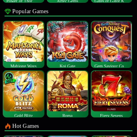
Power of Thor Megaways
Aztec Gems
Gates of Gatot Kaca
Popular Games
Mahjong Ways
Koi Gate
Gem Saviour Conquest
Gold Blitz
Roma
Fiery Sevens
Hot Games