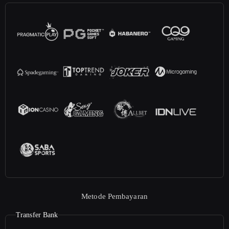
Metode Pembayaran
Transfer Bank