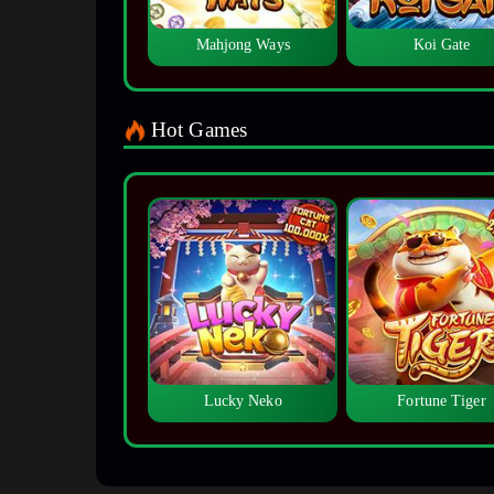
Mahjong Ways
Koi Gate
Hot Games
Lucky Neko
Fortune Tiger