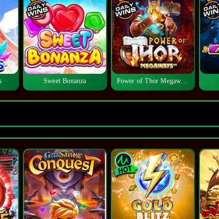
s
Sweet Bonanza
Power of Thor Megaways