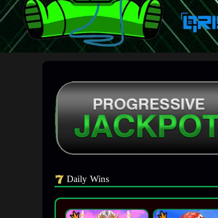
Daily Wins