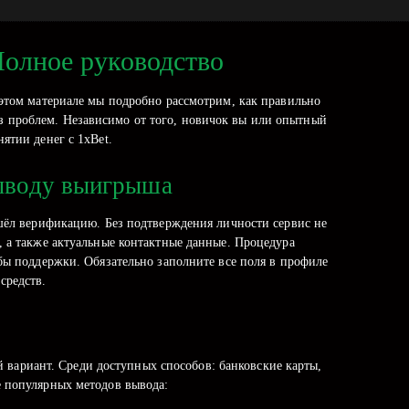
Полное руководство
 этом материале мы подробно рассмотрим, как правильно
ез проблем. Независимо от того, новичок вы или опытный
ятии денег с 1xBet.
выводу выигрыша
ошёл верификацию. Без подтверждения личности сервис не
, а также актуальные контактные данные. Процедура
бы поддержки. Обязательно заполните все поля в профиле
средств.
 вариант. Среди доступных способов: банковские карты,
 популярных методов вывода: