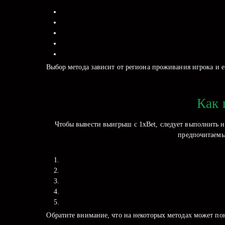
Выбор метода зависит от региона проживания игрока и 
Как 
Чтобы вывести выигрыш с 1xBet, следует выполнить не
предпочитаемы
Обратите внимание, что на некоторых методах может по