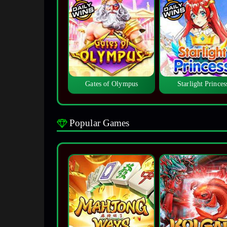
Gates of Olympus
Starlight Princes
Popular Games