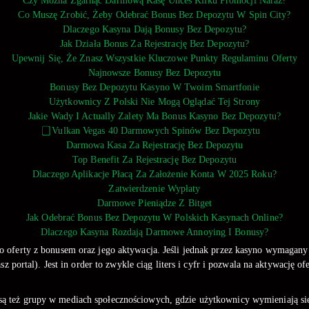
Czy Można Zgarnąć Darmową Kasę Unces Kilku Promocji Naraz?
Co Muszę Zrobić, Żeby Odebrać Bonus Bez Depozytu W Spin City?
Dlaczego Kasyna Dają Bonusy Bez Depozytu?
Jak Działa Bonus Za Rejestrację Bez Depozytu?
Upewnij Się, Że Znasz Wszystkie Kluczowe Punkty Regulaminu Oferty
Najnowsze Bonusy Bez Depozytu
Bonusy Bez Depozytu Kasyno W Twoim Smartfonie
Użytkownicy Z Polski Nie Mogą Oglądać Tej Strony
Jakie Wady I Actually Zalety Ma Bonus Kasyno Bez Depozytu?
⃣ Vulkan Vegas 40 Darmowych Spinów Bez Depozytu
Darmowa Kasa Za Rejestrację Bez Depozytu
Top Benefit Za Rejestrację Bez Depozytu
Dlaczego Aplikacje Płacą Za Założenie Konta W 2025 Roku?
Zatwierdzenie Wypłaty
Darmowe Pieniądze Z Bitget
Jak Odebrać Bonus Bez Depozytu W Polskich Kasynach Online?
Dlaczego Kasyna Rozdają Darmowe Annoying I Bonusy?
 oferty z bonusem oraz jego aktywacja. Jeśli jednak przez kasyno wymagany je
sz portal). Jest in order to zwykle ciąg liters i cyfr i pozwala na aktywację o
 są też grupy w mediach społecznościowych, gdzie użytkownicy wymieniają si