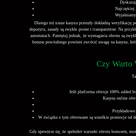
Dyskutuj
Najczęściej
Wyjaśniamy,
Dlatego też nasze kasyna przeszły dokładną weryfikację 
depozytu, zasady są zwykle proste i transparentne. Na przy
automatach. Pamiętaj jednak, że wymagania obrotu są zwyk
bonusu powitalnego powinni zwrócić uwagę na kasyna, któr
Czy Warto
Ta
Jeśli platforma oferuje 100% added bo
Kasyna online ofe
Przykładowo 
W związku z tym oferowane są wszelkie promocje od de
Gdy upewnisz się, że spełniłeś warunki obrotu bonusem, moż