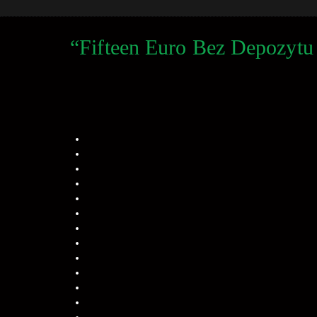
“Fifteen Euro Bez Depozytu