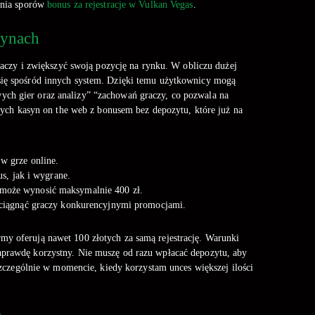
ania sporów
bonus za rejestracje w Vulkan Vegas
.
ynach
aczy i zwiększyć swoją pozycję na rynku. W obliczu dużej
 się spośród innych system. Dzięki temu użytkownicy mogą
ych gier oraz analizy” “zachowań graczy, co pozwala na
ych kasyn on the web z bonusem bez depozytu, które już na
 w grze online.
s, jak i wygrane.
 może wynosić maksymalnie 400 zł.
rzyciągnąć graczy konkurencyjnymi promocjami.
my oferują nawet 100 złotych za samą rejestrację. Warunki
naprawdę korzystny. Nie muszę od razu wpłacać depozytu, aby
zczególnie w momencie, kiedy korzystam unces większej ilości