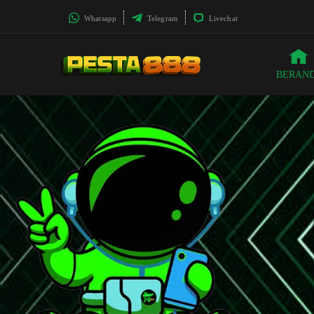
Whatsapp
Telegram
Livechat
BERAN