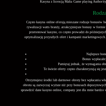
Kasyna z licencją Malta Game playing Authori
Rodz
Często kasyna online oferują mieszane rodzaje bonusów b
rywalizacji watts branży, atrakcyjniejsze bonusy w form
przetestować kasyno, co często prowadzi do późniejszy
optymalizację przyszłych ofert i kampanii marketingowych
Najlepsze bonu
Bonus wypłacalny
Pamiętaj jednak, że wymagania ob
Te świeże oferty często charakteryzują się j
Otrzymujesz środki lub darmowe obroty bez wpłacania włas
obrotu są zazwyczaj wyższe niż przy bonusach depozytowych.
sprawdzić dane kasyno online, company jest dla mnie bardzo 