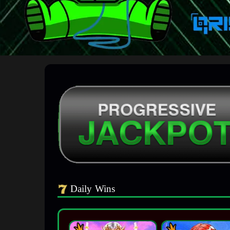
Daily Wins