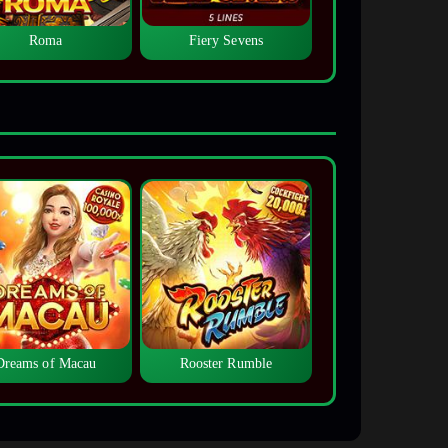
Roma
Fiery Sevens
Dreams of Macau
Rooster Rumble